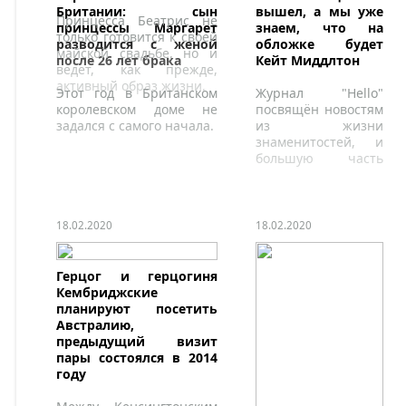
Британии: сын
вышел, а мы уже
Принцесса Беатрис не
принцессы Маргарет
знаем, что на
только готовится к своей
разводится с женой
обложке будет
майской свадьбе, но и
после 26 лет брака
Кейт Миддлтон
ведет, как прежде,
активный образ жизни.
Этот год в Британском
Журнал "Hello"
королевском доме не
посвящён новостям
задался с самого начала.
из жизни
знаменитостей, и
большую часть
занимают новости
о королевской
семье.
18.02.2020
18.02.2020
Герцог и герцогиня
Кембриджские
планируют посетить
Австралию,
предыдущий визит
пары состоялся в 2014
году