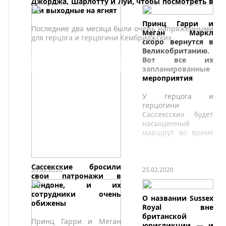
Джорджа, Шарлотту и Луи, чтобы посмотреть в
эти выходные на ягнят
Принц Гарри и
Последние два месяца были очень напряженными
Меган Маркл
для герцога и герцогини Кембриджских.
скоро вернутся в
Великобританию.
Вот все их
запланированные
мероприятия
У герцога и
герцогини
Сассексских будет
насыщенный
маршрут во время
их последнего
раунда встреч в
качестве старших
Сассекские бросили
членов королевской
25.02.2020
25.02.2020
свои патронажи в
семьи.
Лондоне, и их
сотрудники очень
О названии Sussex
обижены
Royal вне
британской
Принц Гарри и Меган
юрисдикции — и