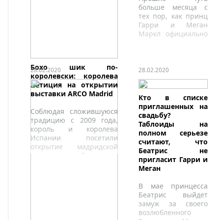
больше месяца с
тех пор, как принц
Гарри и Меган
Маркл официально
попрощались с
королевской семьей
и начали новую
Бохо шик по-
жизнь как частные
28.02.2020
28.02.2020
королевски: королева
граждане.
Летиция на открытии
выставки ARCO Madrid
Кто в списке
приглашенных на
Соблюдая сложившуюся
свадьбу?
традицию с 2009 года,
Таблоиды на
король и королева
полном серьезе
Испании посетили
считают, что
открытие мадридской
Беатрис не
международной
пригласит Гарри и
выставки современного
Меган
искусства ARCO.
В мае принцесса
Беатрис выйдет
замуж за своего
возлюбленного