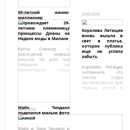
использовать
словосочетание
69-летний жених-
«герцоги
24.02.2020
24.02.2020
миллионер
Сассекские» и слово
сопровождает 29-
«королевский» во
летнюю племянницу
всех своих
Королева Летиция
принцессы Дианы на
проектах.
вновь вышла в
Неделе моды в Милане
свет в платье,
которое публика
Китти Спенсер —
еще не успела
завсегдатай модных
забыть
показов. На днях она
побывала на
Королева Летиция
презентациях новых
напомнила, что
коллекций Tod’s и Alberta
совсем скоро
Ferretti, которые прошли
наступит весна. Для
в рамках Недели моды в
приема гостей в
Милане.
своем доме в
Мадриде жена
короля Испании
Майк Тиндалл
выбрала легкий и
24.02.2020
поделился милым фото
романтичный
с женой
образ.
Майк и Зара Тиндалл и