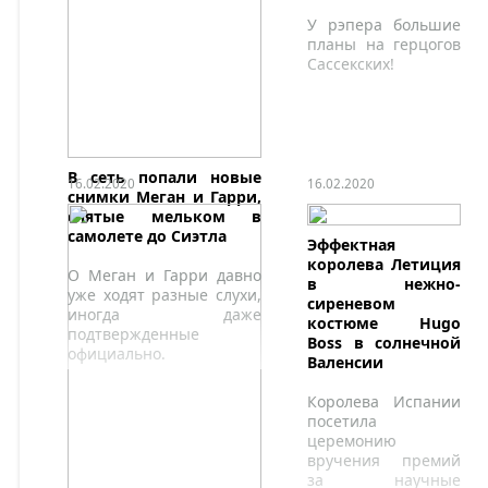
несколько знаковых мест.
сафари во время
У рэпера большие
экскурсии по
планы на герцогов
Национальному
Сассекских!
парку Доньяна в
Андалусии.
В сеть попали новые
16.02.2020
16.02.2020
снимки Меган и Гарри,
снятые мельком в
самолете до Сиэтла
Эффектная
королева Летиция
О Меган и Гарри давно
в нежно-
уже ходят разные слухи,
сиреневом
иногда даже
костюме Hugo
подтвержденные
Boss в солнечной
официально.
Валенсии
Королева Испании
посетила
церемонию
вручения премий
за научные