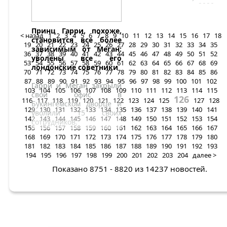
исследования 2020
года, прошедшую в
Политехническом
Принц Гарри, похоже,
университете
< назад
1
2
3
4
5
6
7
8
9
10
11
12
13
14
15
16
17
18
становится все более
Валенсии.
19
20
21
22
23
24
25
26
27
28
29
30
31
32
33
34
35
зависимым от Меган:
36
37
38
39
40
41
42
43
44
45
46
47
48
49
50
51
52
уволены все его
53
54
55
56
57
58
59
60
61
62
63
64
65
66
67
68
69
лондонские советники
70
71
72
73
74
75
76
77
78
79
80
81
82
83
84
85
86
87
88
89
90
91
92
93
94
95
96
97
98
99
100
101
102
Гарри и Меган закрыли
103
104
105
106
107
108
109
110
111
112
113
114
115
свой офис в
126
116
117
118
119
120
121
122
123
124
125
127
128
Букингемском дворце и
129
130
131
132
133
134
135
136
137
138
139
140
141
уволили 15 своих
142
143
144
145
146
147
148
149
150
151
152
153
154
сотрудников.
155
156
157
158
159
160
161
162
163
164
165
166
167
168
169
170
171
172
173
174
175
176
177
178
179
180
181
182
183
184
185
186
187
188
189
190
191
192
193
194
195
196
197
198
199
200
201
202
203
204
далее >
Показано 8751 - 8820 из 14237 новостей.