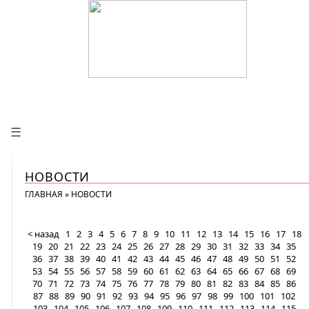
☰
НОВОСТИ
ГЛАВНАЯ
»
НОВОСТИ
< назад
1
2
3
4
5
6
7
8
9
10
11
12
13
14
15
16
17
18
19
20
21
22
23
24
25
26
27
28
29
30
31
32
33
34
35
36
37
38
39
40
41
42
43
44
45
46
47
48
49
50
51
52
53
54
55
56
57
58
59
60
61
62
63
64
65
66
67
68
69
70
71
72
73
74
75
76
77
78
79
80
81
82
83
84
85
86
87
88
89
90
91
92
93
94
95
96
97
98
99
100
101
102
103
104
105
106
107
108
109
110
111
112
113
114
115