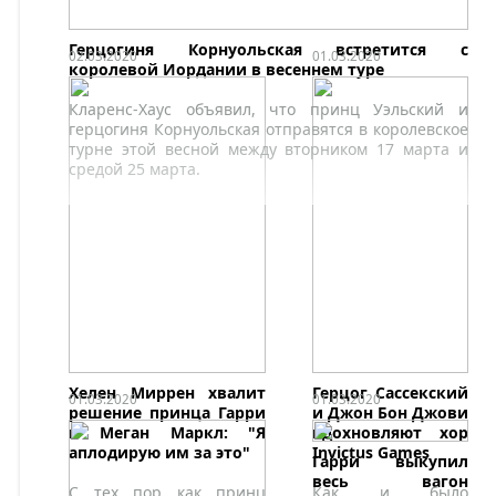
Герцогиня Корнуольская встретится с
02.03.2020
01.03.2020
королевой Иордании в весеннем туре
Кларенс-Хаус объявил, что принц Уэльский и
герцогиня Корнуольская отправятся в королевское
турне этой весной между вторником 17 марта и
средой 25 марта.
Хелен Миррен хвалит
Герцог Сассекский
01.03.2020
01.03.2020
решение принца Гарри
и Джон Бон Джови
и Меган Маркл: "Я
вдохновляют хор
аплодирую им за это"
Invictus Games
Гарри выкупил
весь вагон
С тех пор как принц
Как и было