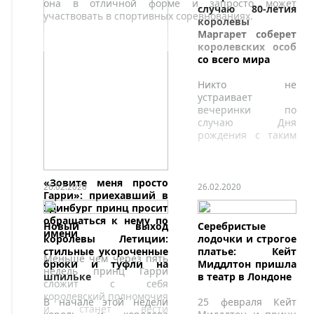
она в отличной форме и запросто может
случаю 80-летия
участвовать в спортивных соревнованиях.
королевы
Маргарет соберет
королевских особ
со всего мира
Никто не
устраивает
вечеринки по
случаю Дня
рождения с таким
размахом, как
королевские особы
— особенно когда
«Зовите меня просто
они празднуют
26.02.2020
26.02.2020
Гарри»: приехавший в
юбилеи.
Эдинбург принц просит
обращаться к нему по
Новый выход
Серебристые
имени
королевы Летиции:
лодочки и строгое
стильные укороченные
платье: Кейт
Меньше чем через пять
брюки и туфли на
Миддлтон пришла
недель принц Гарри
шпильке
в театр в Лондоне
сложит с себя
королевский полномочия
В начале этой недели
25 февраля Кейт
и станет вести