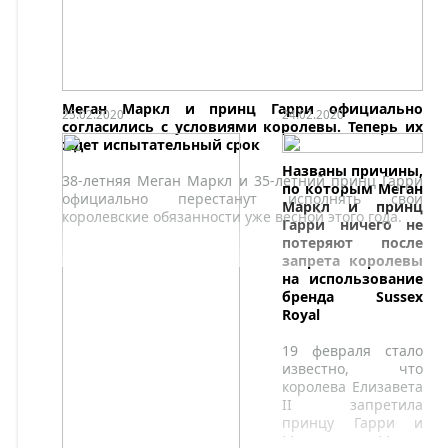
шлифовать и
дорабатывать
первоначальные планы.
Меган Маркл и принц Гарри официально
25.02.2020
24.02.2020
согласились с условиями королевы. Теперь их
ждет испытательный срок
Названы причины,
38-летняя Меган Маркл и 35-летний принц Гарри
по которым Меган
официально перестанут исполнять свои
Маркл и принц
королевские обязанности уже весной этого года.
Гарри ничего не
потеряют после
запрета королевы
на использование
бренда Sussex
Royal
19 февраля стало
известно, что
королева Елизавета
II запретила
принцу Гарри и
Меган Маркл