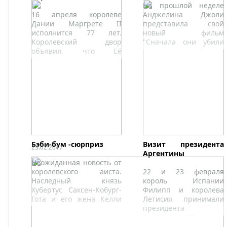
На прошлой неделе
16 апреля королеве
Анджелина Джоли
Дании Маргрете II
представила свой
исполнится 77 лет.
новый фильм
Королевский двор
"Сначала они убили
объявил, что Её
моего отца" в
Величество в этом году
Камбодже.
решила праздновать в
Замке Марселисборг в
Орхусе.
Бэби-бум -сюрприз
Визит президента
23.02.2017
Аргентины
Неожиданная новость от
королевского аиста.
22 и 23 февраля
Наследный князь
король Испании
Хубертус Саксен-Кобург-
Филипп и королева
Гота и его жена Келли
Летисия принимали
стали родителями
президента
третий раз.
Аргентины Маурисио
Макри и его супругу