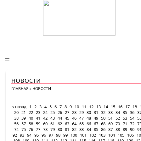
☰
НОВОСТИ
ГЛАВНАЯ
»
НОВОСТИ
< назад
1
2
3
4
5
6
7
8
9
10
11
12
13
14
15
16
17
18
20
21
22
23
24
25
26
27
28
29
30
31
32
33
34
35
36
3
38
39
40
41
42
43
44
45
46
47
48
49
50
51
52
53
54
5
56
57
58
59
60
61
62
63
64
65
66
67
68
69
70
71
72
7
74
75
76
77
78
79
80
81
82
83
84
85
86
87
88
89
90
9
92
93
94
95
96
97
98
99
100
101
102
103
104
105
106
10
108
109
110
111
112
113
114
115
116
117
118
119
120
12