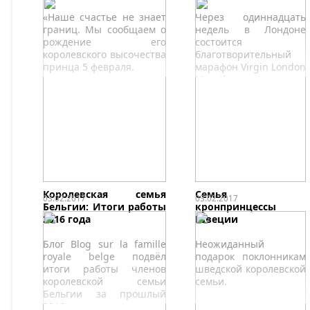
«Наше счастье не знает
Через одиннадцать
границ. Мы сообщаем о
недель в Лондоне
рождение его
состоится
королевского высочества
благотворительный
принца 5 февраля.
марафон Virgin London
Marathonпсихического
здоровья.
Королевская семья
Семья
03.02.2017
03.02.2017
Бельгии: Итоги работы
кронпринцессы
2016 года
Швеции
Блог Blog sur la famille
Неожиданный
royale belge подвёл
подарок поклонникам
итоги работы членов
шведской королевской
королевской семьи
семьи.
Бельгии за прошлый
2016 год.