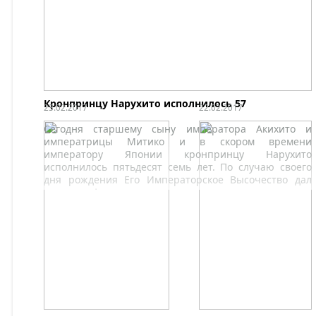
Хулиану Авадо.
Кронпринцу Нарухито исполнилось 57
23.02.2017
22.02.2017
Сегодня старшему сыну императора Акихито и
императрицы Митико и в скором времени
императору Японии кронпринцу Нарухито
исполнилось пятьдесят семь лет. По случаю своего
дня рождения Его Императорское Высочество дал
пресс-конференцию.