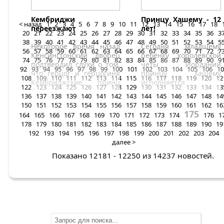
дружеский приём.
Кембриджи
Принцу Хашему - 12
< назад
1
2
3
4
5
6
7
8
9
10
11
12
13
14
15
16
17
18
переезжают
лет!
20
21
22
23
24
25
26
27
28
29
30
31
32
33
34
35
36
3
38
39
40
41
42
43
44
45
46
47
48
49
50
51
52
53
54
5
Некоторое время назад
Сегодня младшему
56
57
58
59
60
61
62
63
64
65
66
67
68
69
70
71
72
7
Кенсингтонский дворец
ребёнку королевской
74
75
76
77
78
79
80
81
82
83
84
85
86
87
88
89
90
9
подтвердил слухи о том,
четы Иордании
92
93
94
95
96
97
98
99
100
101
102
103
104
105
106
10
что герцог и герцогиня
принцу Хашему
108
109
110
111
112
113
114
115
116
117
118
119
120
12
Кембриджские, принц
исполняется
122
123
124
125
126
127
128
129
130
131
132
133
134
13
Джордж и принцесса
двенадцать лет.
136
137
138
139
140
141
142
143
144
145
146
147
148
14
Шарлотта переедут
Принц родился в один
150
151
152
153
154
155
156
157
158
159
160
161
162
16
осенью в Лондон.
день с отцом. Его
175
164
165
166
167
168
169
170
171
172
173
174
176
1
Величеству королю
178
179
180
181
182
183
184
185
186
187
188
189
190
19
Абдалле сегодня
192
193
194
195
196
197
198
199
200
201
202
203
204
пятьдесят пять.
далее >
Показано 12181 - 12250 из 14237 новостей.