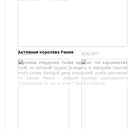
посетила мероприятия
страны Абдул-Фаттах
связанные с новым
Халил Ас-Сиси
патронатом
провели встречу на
благотворительной
высшем уровне.
организации Action for
Children.
Активная королева Рания
21.02.2017
20.02.2017
Королева Иордании Рания одна из тех королевских
особ, за которой трудно уследить в хорошем смысле
этого слова. Каждый день монаршей особы расписан
по часам. Рания - редкий пример королевского
трудолюбия 24 час в сутки 7 дней в неделю.