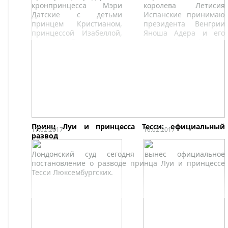
кронпринцесса Мэри
королева Летисия
Датские с детьми
Испанские принимаю
принцем Кристианом,
президента Венгрии
принцессой Изабеллой,
Яноша Адера и его
принцем Винсентом и
супругу Аниту Херцег.
принцессой Жозефиной
Обе пары посетили
отдыхают на
открытие выставки
горнолыжном курорте
"Шедевры Будапешта:
Вербье, Швейцария.
От Ренессанса до
авангарда" в Музее
Тиссена-Борнемисы.
Принц Луи и принцесса Тесси: официальный
17.02.2017
16.02.2017
развод
Лондонский суд сегодня вынес официальное
постановление о разводе принца Луи и принцессе
Тесси Люксембургских.