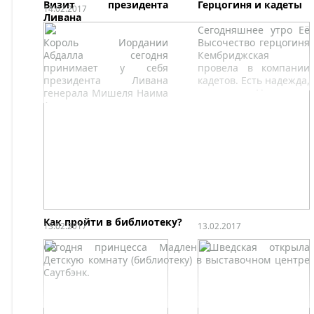
Грант.
Визит президента
Герцогиня и кадеты
14.02.2017
Ливана
Сегодняшнее утро Её
Король Иордании
Высочество герцогиня
Абдалла сегодня
Кембриджская
принимает у себя
провела в компании
президента Ливана
кадетов. Есть надежда,
генерала Мишеля Наима
что принц Уильям не
Ауна.
очень ревновал жену,
так как сегодня весь
мир празднует День
всех влюблённых –
День Святого
Валентина.
Как пройти в библиотеку?
13.02.2017
13.02.2017
Сегодня принцесса Мадлен Шведская открыла
Детскую комнату (библиотеку) в выставочном центре
Саутбэнк.