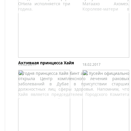
ОНила исполняется три
Матаахо Ахомеэ.
годика.
Королеве-матери в
мае прошлого года
исполнилось
девяносто лет.
Активная принцесса Хайя
19.02.2017
18.02.2017
Сегодня принцесса Хайя бинт аль Хусейн официально
открыла Центр комплексного лечения раковых
заболеваний в Дубае в присутствии старших
должностных лиц сферы здоровья. Напомним, что
Хайя является председателем Городского Комитета
Здравоохранения. Для делегации провели экскурсию
по зданию. Её Высочество пообщалась с несколькими
пациентами отделения.