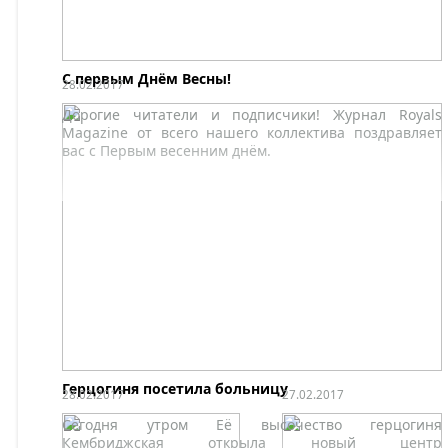
министром страны
Индия.
Терезой Мей.
С первым Днём Весны!
28.02.2017
Дорогие читатели и подписчики! Журнал Royals
Magazine от всего нашего коллектива поздравляет
вас с Первым весенним днём.
Герцогиня посетила больницу
28.02.2017
27.02.2017
Сегодня утром Её высочество герцогиня
Кембриджская открыла новый центр