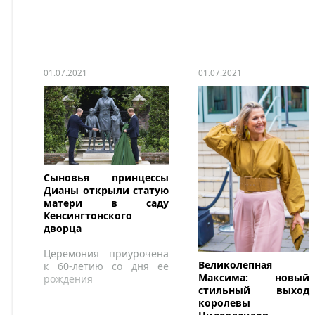
01.07.2021
01.07.2021
Сыновья принцессы
Дианы открыли статую
матери в саду
Кенсингтонского
дворца
Церемония приурочена
Великолепная
к 60-летию со дня ее
Максима: новый
рождения
стильный выход
королевы