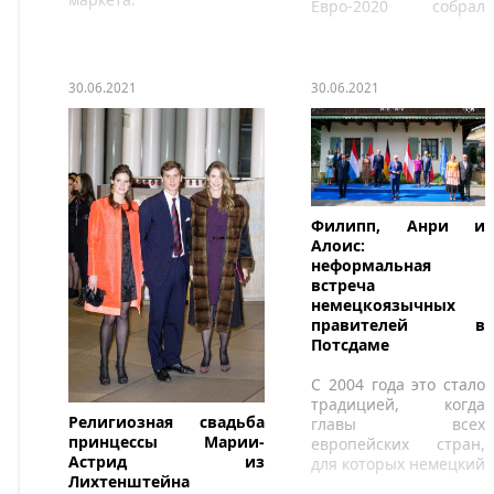
Евро-2020 собрал
перед телеэкранами
всю страну.
30.06.2021
30.06.2021
Филипп, Анри и
Алоис:
неформальная
встреча
немецкоязычных
правителей в
Потсдаме
С 2004 года это стало
традицией, когда
Религиозная свадьба
главы всех
принцессы Марии-
европейских стран,
Астрид из
для которых немецкий
Лихтенштейна
является