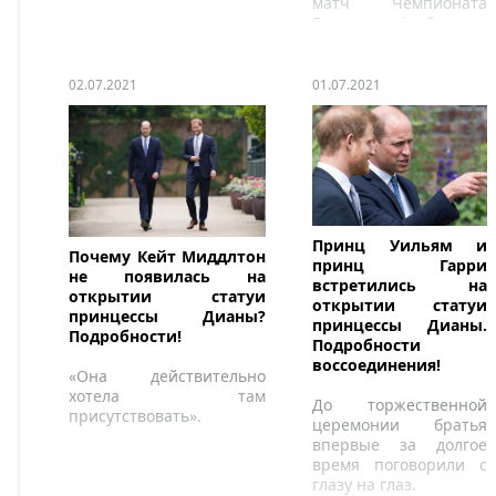
матч Чемпионата
Европы по футболу
02.07.2021
01.07.2021
Принц Уильям и
Почему Кейт Миддлтон
принц Гарри
не появилась на
встретились на
открытии статуи
открытии статуи
принцессы Дианы?
принцессы Дианы.
Подробности!
Подробности
воссоединения!
«Она действительно
хотела там
До торжественной
присутствовать».
церемонии братья
впервые за долгое
время поговорили с
глазу на глаз.