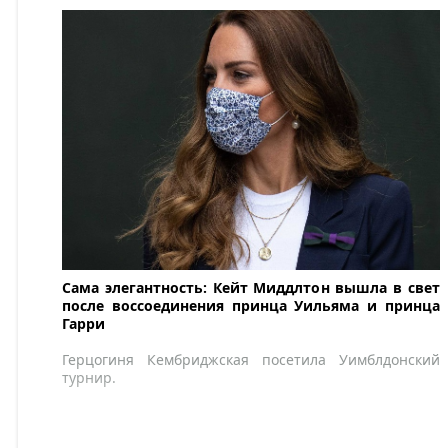
Сама элегантность: Кейт Миддлтон вышла в свет
после воссоединения принца Уильяма и принца
Гарри
Герцогиня Кембриджская посетила Уимблдонский
турнир.