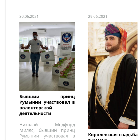
внучкой, детьми
наследного принца
Хамдана.
30.06.2021
29.06.2021
Бывший принц
Румынии участвовал в
волонтерской
деятельности
Николай Медфорд
Миллс, бывший принц
Королевская свадьба
Румынии участвовал в