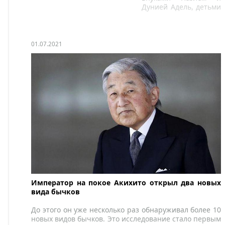
Дунией Адель, детьми
его дочери
принцессы Фавзии
Латифы.
01.07.2021
Император на покое Акихито открыл два новых
вида бычков
До этого он уже несколько раз обнаруживал более 10
новых видов бычков. Это исследование стало первым