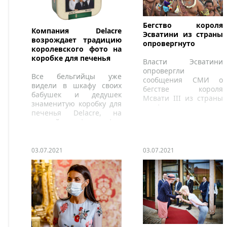
Бегство короля
Компания Delacre
Эсватини из страны
возрождает традицию
опровергнуто
королевского фото на
коробке для печенья
Власти Эсватини
опровергли
Все бельгийцы уже
сообщения СМИ о
видели в шкафу своих
бегстве короля
бабушек и дедушек
Мсвати III из страны
знаменитую коробку для
на фоне протестов и
печенья Delacre, на
беспорядков.
которой есть фотография
бельгийской королевской
семьи.
03.07.2021
03.07.2021