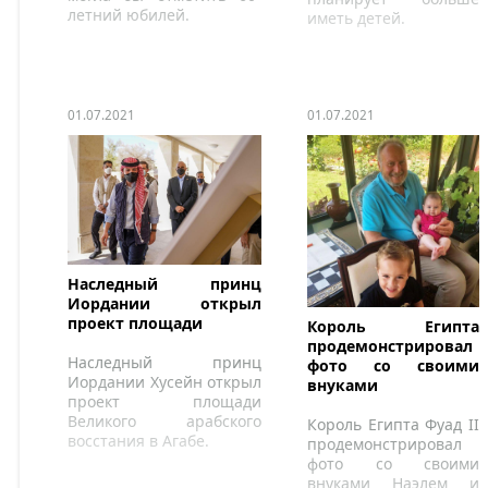
летний юбилей.
иметь детей.
01.07.2021
01.07.2021
Наследный принц
Иордании открыл
проект площади
Король Египта
продемонстрировал
Наследный принц
фото со своими
Иордании Хусейн открыл
внуками
проект площади
Великого арабского
Король Египта Фуад II
восстания в Агабе.
продемонстрировал
фото со своими
внуками Наэлем и