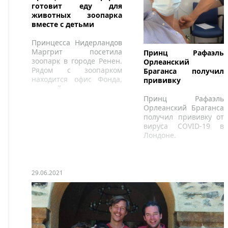
готовит еду для
животных зоопарка
вместе с детьми
Принцесса Нидерландов
Маргрит посетила
Принц Рафаэль
зоопарк в городе Ренен.
Орлеанский
Рядом с зоопарком
Браганса получил
находится офис Фонда,
прививку
который принимает
больных детей.
Принц Рафаэль
Орлеанский Браганса
получил прививку от
вируса COVID-19 в
Лондоне.
29.06.2021