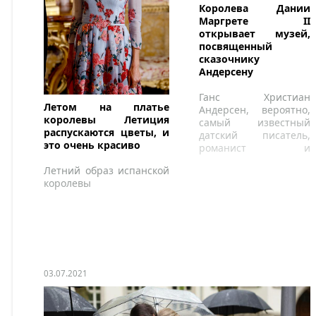
Королева Дании
Маргрете II
открывает музей,
посвященный
сказочнику
Андерсену
Ганс Христиан
Летом на платье
Андерсен, вероятно,
королевы Летиция
самый известный
распускаются цветы, и
датский писатель,
это очень красиво
романист и
рассказчик в мире.
Летний образ испанской
королевы
03.07.2021