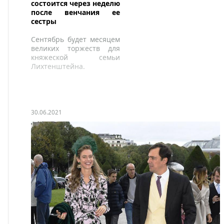
состоится через неделю
национальным
после венчания ее
языком, поочередно
сестры
оказываются в той
или иной стране.
Сентябрь будет месяцем
великих торжеств для
княжеской семьи
Лихтенштейна.
30.06.2021