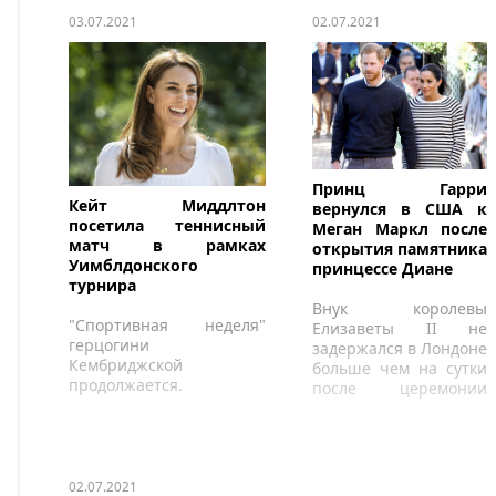
03.07.2021
02.07.2021
Принц Гарри
Кейт Миддлтон
вернулся в США к
посетила теннисный
Меган Маркл после
матч в рамках
открытия памятника
Уимблдонского
принцессе Диане
турнира
Внук королевы
"Спортивная неделя"
Елизаветы II не
герцогини
задержался в Лондоне
Кембриджской
больше чем на сутки
продолжается.
после церемонии
открытия монумента,
не пожелав
встретиться с Ее
Величеством.
02.07.2021