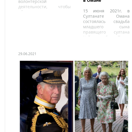
в Омане
волонтерской
деятельности, чтобы
15 июня 2021г. в
обеспечить средства к
Султанате Омана
существованию тем, кто
состоялась свадьба
нуждается в помощи и
младшего сына
находится в трудной
правящего султана
жизненной ситуации.
Хейсама бин Тарик
аль-Саида принца
Белараба бин Хейсам
бин Тарик аль-Саида.
29.06.2021