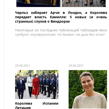
Чарльз забирает Арчи в Лондон, а Королева
передает власть Камилле: 5 новых (и очень
странных) слухов о Виндзорах
Некоторые из последних публикаций таблоидов явно
требуют опровержения. Но бывает ли дым без огня?
29.06.2021
29.06.2021
Королева Испании
Летиция