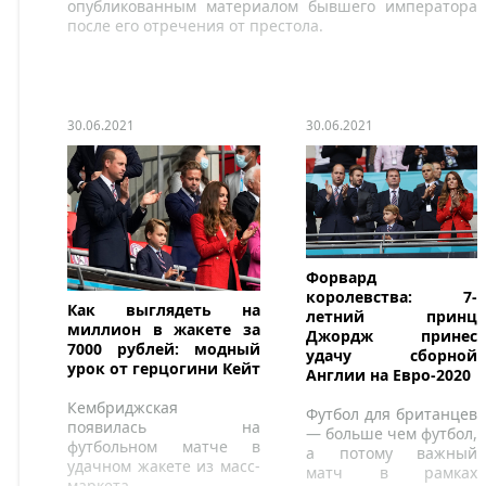
опубликованным материалом бывшего императора
после его отречения от престола.
30.06.2021
30.06.2021
Форвард
королевства: 7-
Как выглядеть на
летний принц
миллион в жакете за
Джордж принес
7000 рублей: модный
удачу сборной
урок от герцогини Кейт
Англии на Евро-2020
Кембриджская
Футбол для британцев
появилась на
— больше чем футбол,
футбольном матче в
а потому важный
удачном жакете из масс-
матч в рамках
маркета.