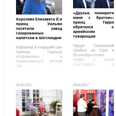
«Друзья, помирите
меня с братом»:
Королева Елизавета II и
принц Гарри
принц Уильям
обратился к
посетили завод
армейским
газированных
товарищам
напитков в Шотландии
Герцог Сассекский
Королева и старший сын
прибыл из США в
принца Чарльза
Великобританию,
отправились в
чтобы 1 июля
традиционный летний
участвовать в
тур.
мероприятиях,
посвященных памяти
его мамы.
28.06.2021
28.06.2021