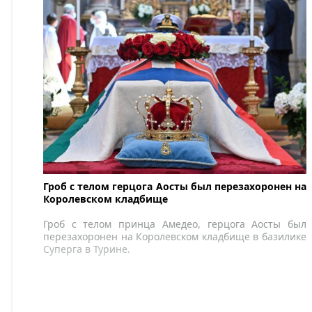
Гроб с телом герцога Аосты был перезахоронен на
Королевском кладбище
Гроб с телом принца Амедео, герцога Аосты был
перезахоронен на Королевском кладбище в базилике
Суперга в Турине.