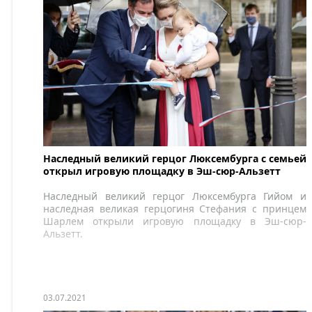
Наследный великий герцог Люксембурга с семьей
открыл игровую площадку в Эш-сюр-Альзетт
Наследный великий герцог Люксембурга Гийом и
наследная великая герцогиня Стефания с принцем
Шарлем открыли игровую площадку в Эш-сюр-
Альзетт.
03.07.2021