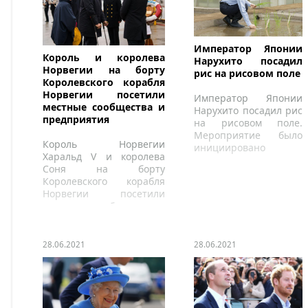
Император Японии
Король и королева
Нарухито посадил
Норвегии на борту
рис на рисовом поле
Королевского корабля
Норвегии посетили
Император Японии
местные сообщества и
Нарухито посадил рис
предприятия
на рисовом поле.
Мероприятие было
Король Норвегии
инициировано
Харальд V и королева
императором в
Соня на борту
Институте биологии
Королевского корабля
Императорского
Норвегии посетили
дворца в Токио.
местные сообщества и
предприятия,
пострадавшие от
пандемии.
28.06.2021
28.06.2021