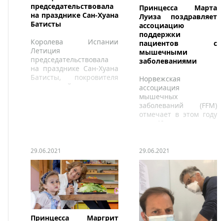
председательствовала
Принцесса Марта
на празднике Сан-Хуана
Луиза поздравляет
Батисты
ассоциацию
поддержки
Королева Испании
пациентов с
Летиция
мышечными
председательствовала
заболеваниями
на празднике Сан-Хуана
Батисты, покровителя
Норвежская
мадридской
ассоциация
муниципальной полиции
мышечных
заболеваний (FFM)
отмечает в этом году
свое 40-летие.
29.06.2021
29.06.2021
Принцесса Маргрит