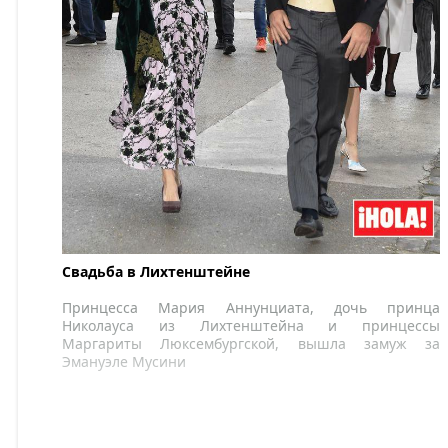
Свадьба в Лихтенштейне
Принцесса Мария Аннунциата, дочь принца
Николауса из Лихтенштейна и принцессы
Маргариты Люксембургской, вышла замуж за
Эмануэле Мусини