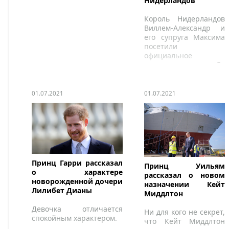
Нидерландов
Король Нидерландов
Виллем-Александр и
его супруга Максима
посетили
официальное
мероприятие. Ее
Величество выбрала
для выхода стильный
образ, который
01.07.2021
01.07.2021
привлек внимание
модниц со всего мира.
Принц Гарри рассказал
Принц Уильям
о характере
рассказал о новом
новорожденной дочери
назначении Кейт
Лилибет Дианы
Миддлтон
Девочка отличается
Ни для кого не секрет,
спокойным характером.
что Кейт Миддлтон