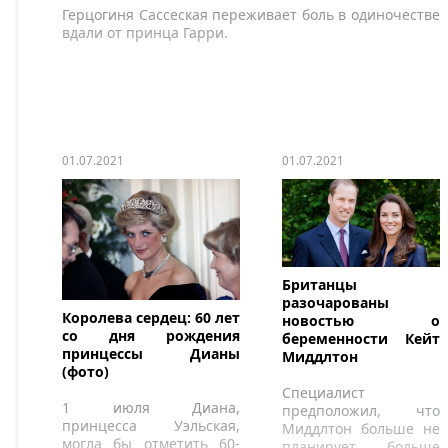
Герцогиня Сассеская переживает боль в одиночестве
вдали от принца Гарри.
01.07.2021
01.07.2021
Британцы
разочарованы
Королева сердец: 60 лет
новостью о
со дня рождения
беременности Кейт
принцессы Дианы
Миддлтон
(фото)
Специалист
1 июля Диана,
предположил, что
принцесса Уэльская,
Миддлтон больше не
могла бы отметить 60-
планирует больше