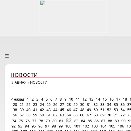
☰
НОВОСТИ
ГЛАВНАЯ
»
НОВОСТИ
< назад
1
2
3
4
5
6
7
8
9
10
11
12
13
14
15
16
17
18
20
21
22
23
24
25
26
27
28
29
30
31
32
33
34
35
36
3
38
39
40
41
42
43
44
45
46
47
48
49
50
51
52
53
54
5
56
57
58
59
60
61
62
63
64
65
66
67
68
69
70
71
72
7
82
74
75
76
77
78
79
80
81
83
84
85
86
87
88
89
90
9
92
93
94
95
96
97
98
99
100
101
102
103
104
105
106
10