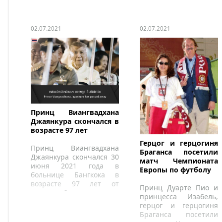
02.07.2021
02.07.2021
Принц Виангвадхана
Джаянкура скончался в
возрасте 97 лет
Герцог и герцогиня
Принц Виангвадхана
Браганса посетили
Джаянкура скончался 30
матч Чемпионата
июня 2021 года в
Европы по футболу
больнице Бангкока в
возрасте 97 лет от
Принц Дуарте Пио и
сердечной
принцесса Изабель,
недостаточности.
герцог и герцогиня
Браганса посетили