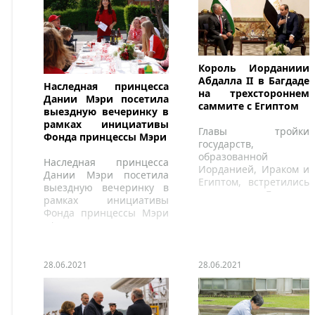
Король Иорданиии
Абдалла II в Багдаде
Наследная принцесса
на трехстороннем
Дании Мэри посетила
саммите с Египтом
выездную вечеринку в
рамках инициативы
Главы тройки
Фонда принцессы Мэри
государств,
образованной
Наследная принцесса
Иорданией, Ираком и
Дании Мэри посетила
Египтом, встретились
выездную вечеринку в
на саммите в Багдаде.
рамках инициативы
Фонда принцессы Мэри
«Фантастические
футбольные вечеринки»
и сыграла футбольный
матч с жителями.
28.06.2021
28.06.2021