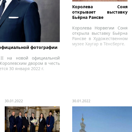
Королева Соня
открывает выставку
Бьёрна Рансве
Королева Норвегии Соня
открыла выставку Бьёрна
Рансве в Художественном
музее Хаугар в Тёнсберге.
 официальной фотографии
II на новой официальной
Королевским двором в честь
ется 30 января 2022 г.
30.01.2022
30.01.2022