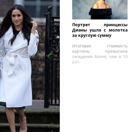
Портрет принцессы
Дианы ушла с молотка
за круглую сумму
Итоговая стоимость
картины превысила
ожидания более, чем в 10
раз.