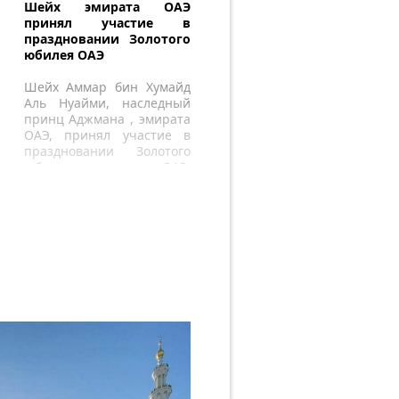
Шейх эмирата ОАЭ
принял участие в
праздновании Золотого
юбилея ОАЭ
Шейх Аммар бин Хумайд
Аль Нуайми, наследный
принц Аджмана , эмирата
ОАЭ, принял участие в
праздновании Золотого
юбилея ОАЭ,
организованном
Министерством
внутренних дел в гавани
Аджмана.