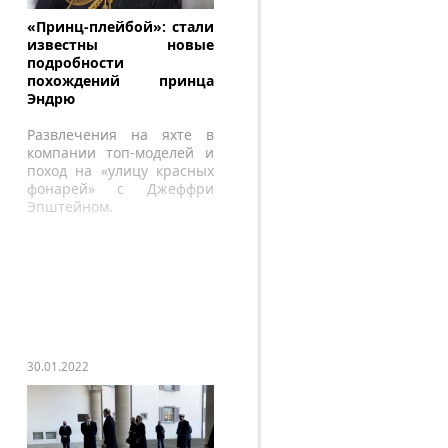
«Принц-плейбой»: стали
известны новые
подробности
похождений принца
Эндрю
Развлечения на яхте в
компании топ-моделей и
поход на «улицу красных
фонарей» с Джеффри
Эпштейном.
30.01.2022