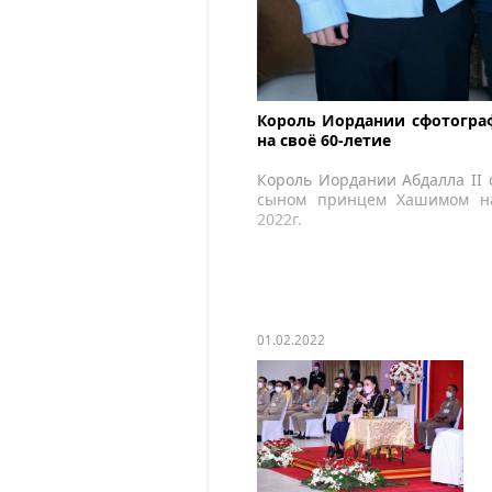
Король Иордании сфотогра
на своё 60-летие
Король Иордании Абдалла II 
сыном принцем Хашимом на
2022г.
01.02.2022