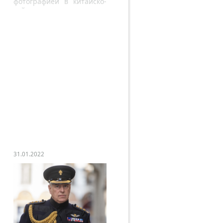
фотографией в китайско-
тайском костюме,
приветствуя китайский
Новый 2022 год.
31.01.2022