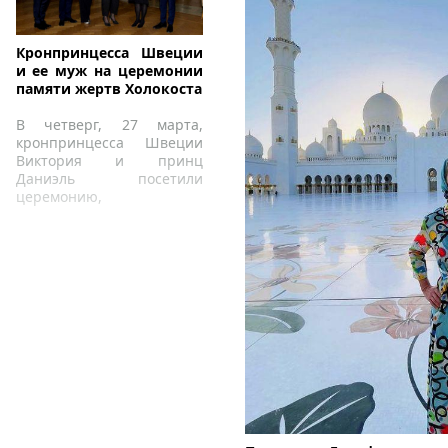
Кронпринцесса Швеции
и ее муж на церемонии
памяти жертв Холокоста
В четверг, 27 марта,
кронпринцесса Швеции
Виктория и принц
Даниэль посетили
церемонию,
организованную в память
о жертвах Холокоста.