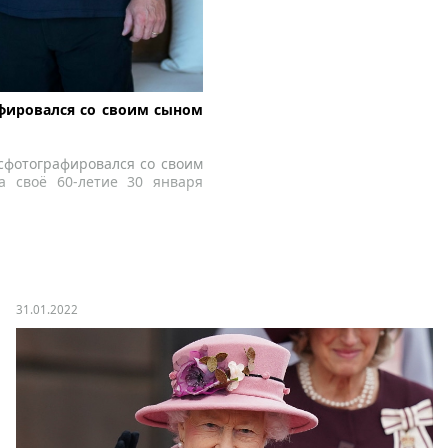
фировался со своим сыном
сфотографировался со своим
 своё 60-летие 30 января
31.01.2022