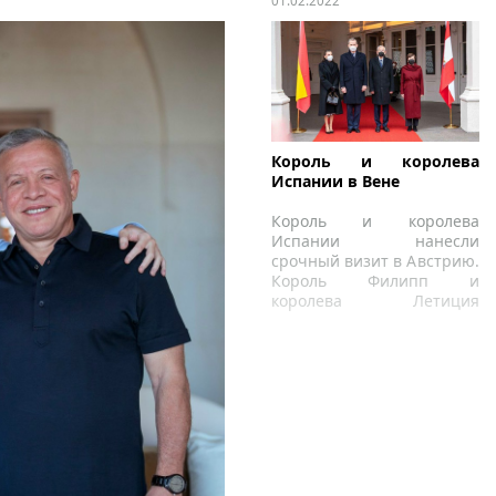
01.02.2022
Король и королева
Испании в Вене
Король и королева
Испании нанесли
срочный визит в Австрию.
Король Филипп и
королева Летиция
запланировали
однодневный визит в
бывшую империю
Габсбургов.