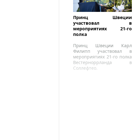
Принц Швеции
участвовал в
мероприятиях 21-го
полка
Принц Швеции Карл
Филипп участвовал в
мероприятиях 21-го полка
Вестерноррланда в
Соллефтео.