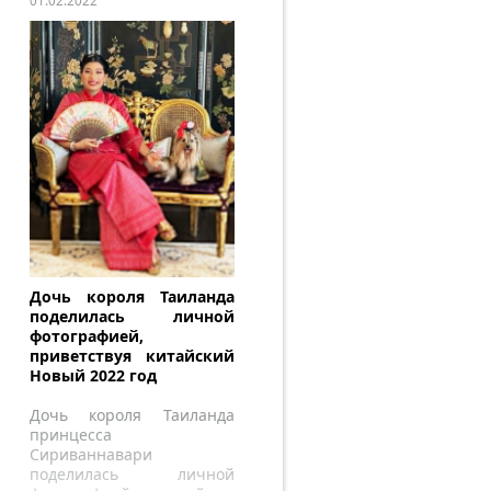
01.02.2022
Дочь короля Таиланда
поделилась личной
фотографией,
приветствуя китайский
Новый 2022 год
Дочь короля Таиланда
принцесса
Сириваннавари
поделилась личной