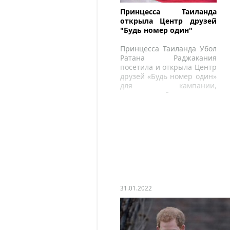
Принцесса Таиланда
открыла Центр друзей
"Будь номер один"
Принцесса Таиланда Убол
Ратана Раджакания
посетила и открыла Центр
друзей «Будь номер один»
для кампании,
посвященной
подростковой жизни в
техническом колледже
Буенгкан.
31.01.2022