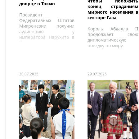
чтобы положить
дворце в Токио
конец страданиям
мирного населения в
Президент
секторе Газа
Федеративных Штатов
Микронезии получил
Король Абдалла II
аудиенцию у
продолжает свою
императора Нарухито в
дипломатическую
Императорском дворце в
поездку по миру.
Токио.
30.07.2025
29.07.2025