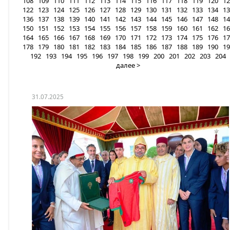
108
109
110
111
112
113
114
115
116
117
118
119
120
12
122
123
124
125
126
127
128
129
130
131
132
133
134
13
136
137
138
139
140
141
142
143
144
145
146
147
148
14
150
151
152
153
154
155
156
157
158
159
160
161
162
16
164
165
166
167
168
169
170
171
172
173
174
175
176
17
178
179
180
181
182
183
184
185
186
187
188
189
190
19
192
193
194
195
196
197
198
199
200
201
202
203
204
далее >
31.07.2025