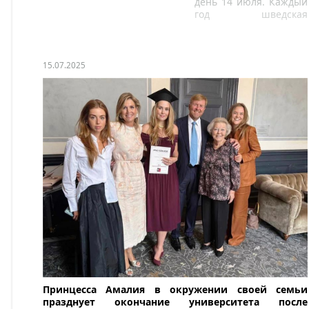
день 14 июля. Каждый
год шведская
королевская семья
собирается, чтобы
отпраздновать день
рождения наследницы
15.07.2025
престола на острове
Эланд
Принцесса Амалия в окружении своей семьи
празднует окончание университета после