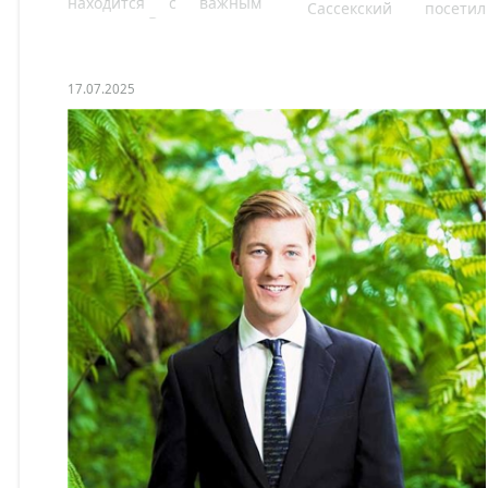
находится с важным
Сассекский посетил
визитом в Вашингтоне.
деревню и встретился
с людьми, живущими
среди мин, где в любой
момент может
17.07.2025
произойти взрыв.