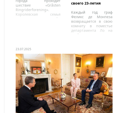
города проходит
своего 23-летия
шествие «Gråsten
Ringriderforening».
Каждый год граф
Королевская семья
Феликс де Монпеза
покидает замок, чтобы
возвращается в свою
посмотреть парад.
комнату в поместье
департамента Ло на
свой день рождения.
23.07.2025