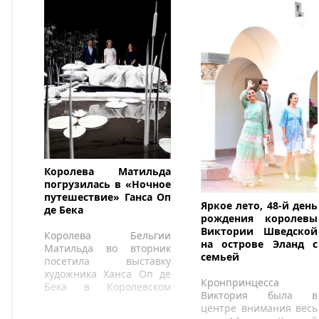
Королева Матильда
погрузилась в «Ночное
путешествие» Ганса Оп
Яркое лето, 48-й день
де Бека
рождения королевы
Виктории Шведской
Королева Бельгии
на острове Эланд с
Матильда во вторник
семьей
посетила выставку
художника Ханса Оп де
Кронпринцесса
Бека в Королевском
Виктория была в
музее изящных искусств
центре внимания весь
Антверпена.