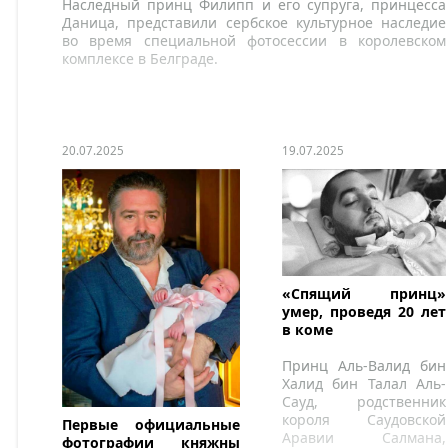
Наследный принц Филипп и его супруга, принцесса
Даница, представили сербское культурное наследие
во время специальной фотосессии в королевском
комплексе в Белграде.
20.07.2025
19.07.2025
«Спящий принц»
умер, проведя 20 лет
в коме
Принц Аль-Валид бин
Халид бин Талал Аль-
Сауд, родственник
короля Саудовской
Первые официальные
Аравии Салмана,
фотографии княжны