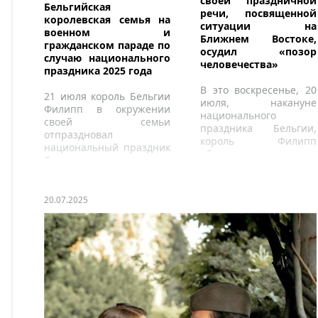
своей праздничной
Бельгийская
речи, посвященной
королевская семья на
ситуации на
военном и
Ближнем Востоке,
гражданском параде по
осудил «позор
случаю национального
человечества»
праздника 2025 года
В это воскресенье, 20
21 июля король Бельгии
июля, накануне
Филипп в окружении
национального
своей семьи
праздника Бельгии,
отпраздновал
король Филипп
национальный праздник
обратился к
Бельгии.
бельгийскому народу.
20.07.2025