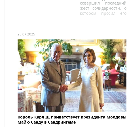
лауреатов ее фонда.
совершил последний
жест солидарности, о
котором просил его
отец, принц Андреас,
скончавшийся в
апреле прошлого года.
25.07.2025
Король Карл III приветствует президента Молдовы
Майю Санду в Сандрингеме