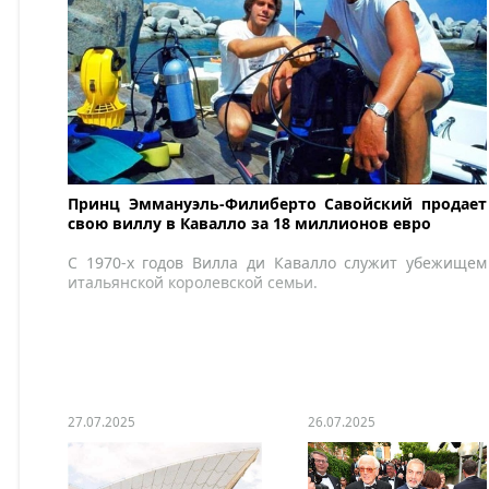
Принц Эммануэль-Филиберто Савойский продает
свою виллу в Кавалло за 18 миллионов евро
С 1970-х годов Вилла ди Кавалло служит убежищем
итальянской королевской семьи.
27.07.2025
26.07.2025