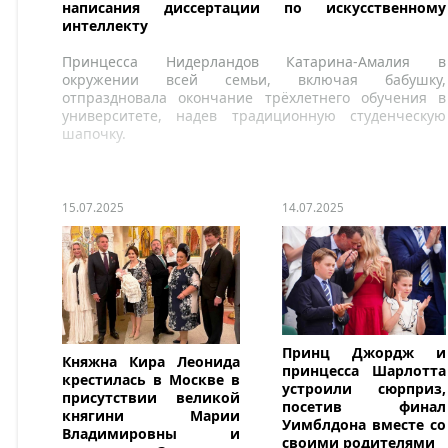
написания диссертации по искусственному
интеллекту
Принцесса Нидерландов Катарина-Амалия в
окружении всей семьи, включая бабушку,
отпраздновала окончание трёхлетнего обучения в
университете, надев традиционную студенческую
шапочку.
15.07.2025
14.07.2025
Принц Джордж и
Княжна Кира Леонида
принцесса Шарлотта
крестилась в Москве в
устроили сюрприз,
присутствии великой
посетив финал
княгини Марии
Уимблдона вместе со
Владимировны и
своими родителями