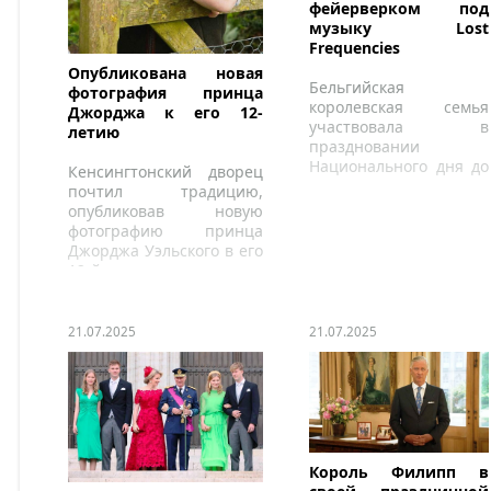
фейерверком под
музыку Lost
Frequencies
Опубликована новая
Бельгийская
фотография принца
королевская семья
Джорджа к его 12-
участвовала в
летию
праздновании
Национального дня до
Кенсингтонский дворец
самых последних
почтил традицию,
минут 21 июля.
опубликовав новую
фотографию принца
Джорджа Уэльского в его
12-й день рождения.
21.07.2025
21.07.2025
Король Филипп в