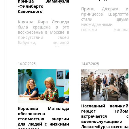
принца Эммануэля
-Филиберто
Принц Джордж и
Савойского
принцесса Шарлотта
стали двумя
Княжна Кира Леонида
неожиданными
была крещена в это
гостями финала
воскресенье в Москве в
мужского турнира
присутствии своей
Уимблдона.
бабушки, великой
княгини Марии
Владимировны.
14.07.2025
14.07.2025
Наследный великий
Королева Матильда
герцог Гийом
обеспокоена
встречается с
стоимостью энергии
военнослужащими
для людей с низкими
Люксембурга всего за