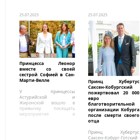
25.07.2025
25.07.2025
Принцесса Леонор
вместе со своей
сестрой Софией в Сан-
Марти-Велле
Принц Хубертус
Саксен-Кобургский
У принцессы
пожертвовал 20 000
Астурийской и
евро
Жиронской вошло в
благотворительной
привычку посещать
организации Кобурга
мероприятия в
после смерти своего
Каталонии вместе со
отца
своей сестрой на
следующий день после
Принц Хубертус
церемонии награждения
Саксен-Кобург-Готский