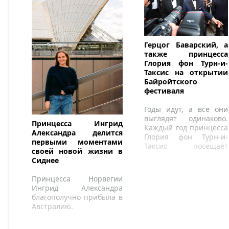
Герцог Баварский, а
также принцесса
Глория фон Турн-и-
Таксис на открытии
Байройтского
фестиваля
Годы идут, а все они
выглядят одинаково.
Принцесса Ингрид
Каждый год принцесса
Александра делится
Глория фон Турн-и-
первыми моментами
Таксис посещает
своей новой жизни в
первое представление
Сиднее
Байройтского
фестиваля.
Принцесса Норвегии
Ингрид Александра
благополучно прибыла в
Австралию.