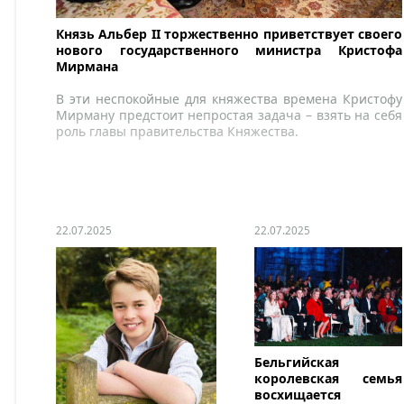
Князь Альбер II торжественно приветствует своего
нового государственного министра Кристофа
Мирмана
В эти неспокойные для княжества времена Кристофу
Мирману предстоит непростая задача – взять на себя
роль главы правительства Княжества.
22.07.2025
22.07.2025
Бельгийская
королевская семья
восхищается