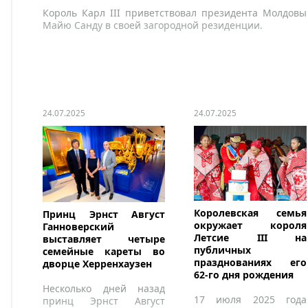
Король Карл III приветствовал президента Молдовы
Майю Санду в своей загородной резиденции.
24.07.2025
24.07.2025
Королевская семья
Принц Эрнст Август
окружает короля
Ганноверский
Летсие III на
выставляет четыре
публичных
семейные кареты во
празднованиях его
дворце Херренхаузен
62-го дня рождения
Несколько дней назад
17 июля 2025 года
принц Эрнст Август