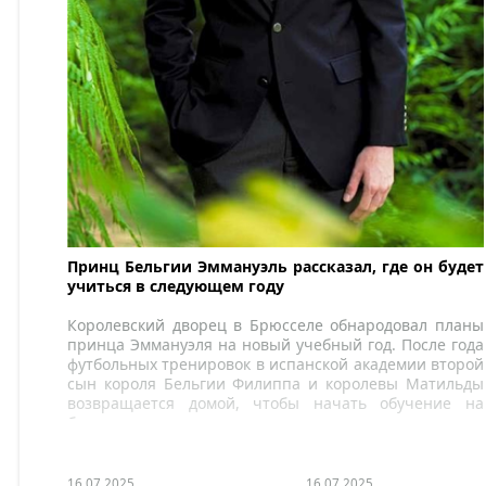
Принц Бельгии Эммануэль рассказал, где он будет
учиться в следующем году
Королевский дворец в Брюсселе обнародовал планы
принца Эммануэля на новый учебный год. После года
футбольных тренировок в испанской академии второй
сын короля Бельгии Филиппа и королевы Матильды
возвращается домой, чтобы начать обучение на
бакалавриате в университете.
16.07.2025
16.07.2025