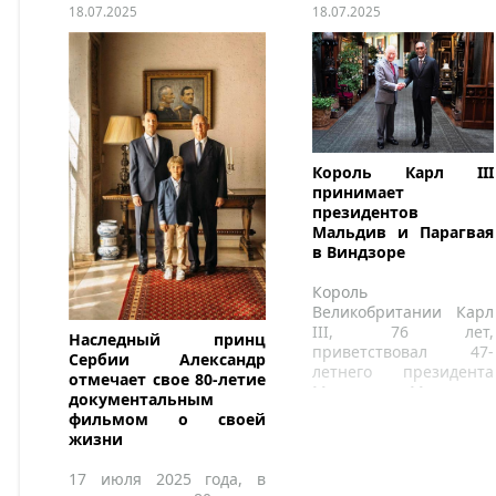
18.07.2025
18.07.2025
Король Карл III
принимает
президентов
Мальдив и Парагвая
в Виндзоре
Король
Великобритании Карл
III, 76 лет,
Наследный принц
приветствовал 47-
Сербии Александр
летнего президента
отмечает свое 80-летие
Мохамеда Муиззу в
документальным
Виндзорском замке 17
фильмом о своей
июля 2025 года.
жизни
17 июля 2025 года, в