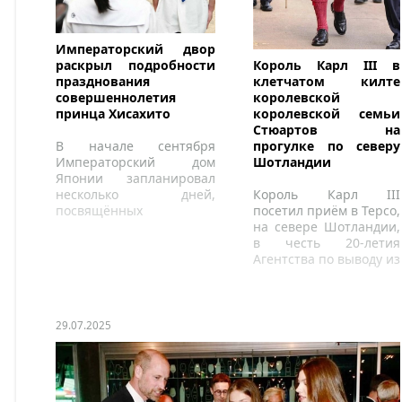
Императорский двор
Король Карл III в
раскрыл подробности
клетчатом килте
празднования
королевской
совершеннолетия
королевской семьи
принца Хисахито
Стюартов на
прогулке по северу
В начале сентября
Шотландии
Императорский дом
Японии запланировал
Король Карл III
несколько дней,
посетил приём в Терсо,
посвящённых
на севере Шотландии,
празднованию дня
в честь 20-летия
рождения принца
Агентства по выводу из
Хисахито.
эксплуатации ядерных
объектов.
29.07.2025