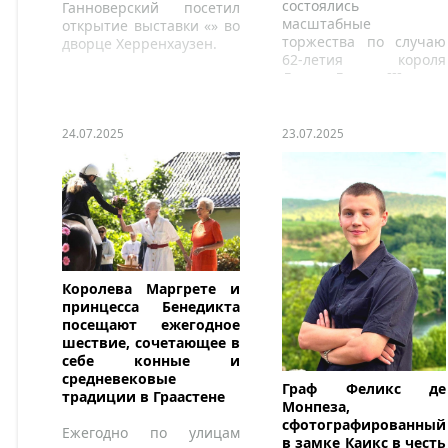
состоялись
Ганноверский посетил
масштабные
открытие выставки «» во
торжества по случаю
дворце Херренхаузен.
62-летия короля
Лесото Летсие III.
24.07.2025
23.07.2025
Королева Маргрете и
принцесса Бенедикта
посещают ежегодное
шествие, сочетающее в
себе конные и
средневековые
Граф Феликс де
традиции в Граастене
Монпеза,
сфотографированный
Ежегодно по улицам
в замке Каикс в честь