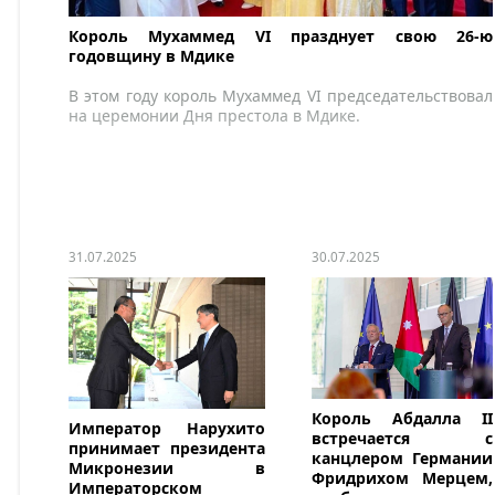
Король Мухаммед VI празднует свою 26-ю
годовщину в Мдике
В этом году король Мухаммед VI председательствовал
на церемонии Дня престола в Мдике.
31.07.2025
30.07.2025
Король Абдалла II
Император Нарухито
встречается с
принимает президента
канцлером Германии
Микронезии в
Фридрихом Мерцем,
Императорском