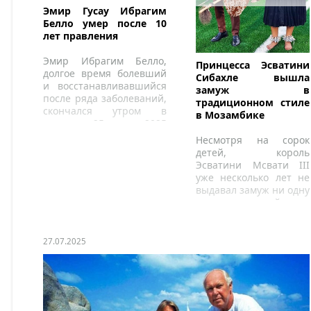
Эмир Гусау Ибрагим
Белло умер после 10
лет правления
Эмир Ибрагим Белло,
Принцесса Эсватини
долгое время болевший
Сибахле вышла
и восстанавливавшийся
замуж в
после ряда заболеваний,
традиционном стиле
скончался утром в
в Мозамбике
пятницу, 25 июля 2025
года, в возрасте 71 года в
Несмотря на сорок
больнице в Абудже.
детей, король
Эсватини Мсвати III
уже несколько лет не
выдавал замуж ни одну
из своих дочерей.
27.07.2025