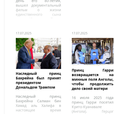
день его 80-летия,
вышел документальный
фильм о жизни
единственного сына
короля Югославии Петра
II.
17.07.2025
17.07.2025
Принц Гарри
Наследный принц
возвращается на
Бахрейна был принят
минные поля Анголы,
президентом
чтобы продолжить
Дональдом Трампом
дело своей матери
Наследный принц
16 июля 2025 года
Бахрейна Салман бин
принц Гарри посетил
Хамад аль Халифа в
Куито-Куанавале
настоящее время
(Ангола). Герцог