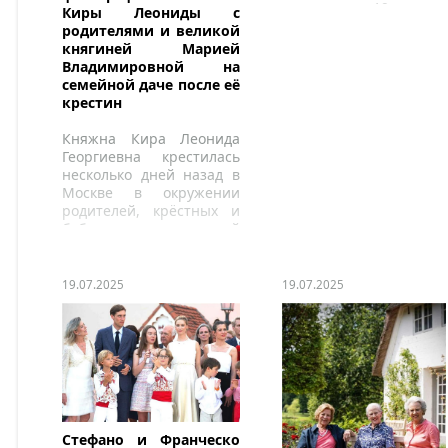
скончался 19 июля
Киры Леониды с
2025 года в возрасте 36
родителями и великой
лет.
княгиней Марией
Владимировной на
семейной даче после её
крестин
Княжна Кира Леонида
Георгиевна крестилась
несколько дней назад в
Москве в окружении
родителей, крёстных и
бабушки, великой
княгини Марии
Владимировны.
19.07.2025
19.07.2025
Стефано и Франческо