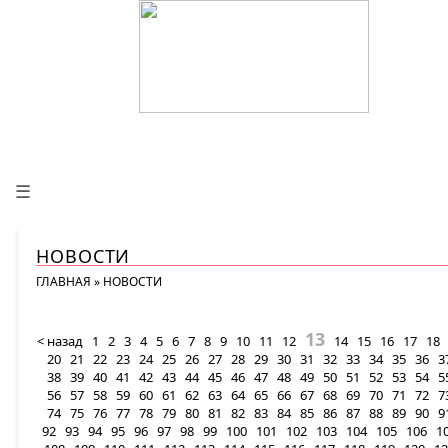
☰
НОВОСТИ
ГЛАВНАЯ
»
НОВОСТИ
13
< назад
1
2
3
4
5
6
7
8
9
10
11
12
14
15
16
17
18
20
21
22
23
24
25
26
27
28
29
30
31
32
33
34
35
36
3
38
39
40
41
42
43
44
45
46
47
48
49
50
51
52
53
54
5
56
57
58
59
60
61
62
63
64
65
66
67
68
69
70
71
72
7
74
75
76
77
78
79
80
81
82
83
84
85
86
87
88
89
90
9
92
93
94
95
96
97
98
99
100
101
102
103
104
105
106
1