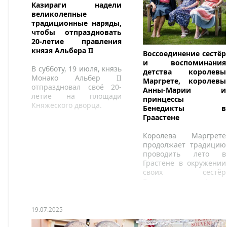
Казираги надели
великолепные
традиционные наряды,
чтобы отпраздновать
20-летие правления
князя Альбера II
Воссоединение сестёр
и воспоминания
В субботу, 19 июля, князь
детства королевы
Монако Альбер II
Маргрете, королевы
отпраздновал своё 20-
Анны-Марии и
летие на площади
принцессы
Княжеского дворца.
Бенедикты в
Граастене
Королева Маргрете
продолжает традицию
проводить лето в
Грастене в окружении
своих сестёр
Бенедикты и Анны-
Марии.
19.07.2025