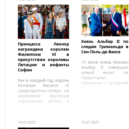
Князь Альбер II по
Принцесса Леонор
следам Гримальди в
награждена королем
Сен-Поль-де-Вансе
Филиппом VI в
присутствии королевы
15 июля князь Монако
Летиции и инфанты
Альбер II совершил
Софии
новый визит на
территории,
Как и каждый год, король
связанные с историей
Испании Филипп VI
рода Гримальди.
председательствовал на
церемонии вручения
королевских депеш и
назначения новых
офицеров Военно-
морской академии.
16.07.2025
15.07.2025