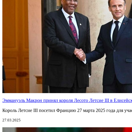
Эммануэль Макрон принял короля Лесото Летсие III в Елисейс
Король Летсие III посетил Францию 27 марта 2025 года для уча
27.03.2025