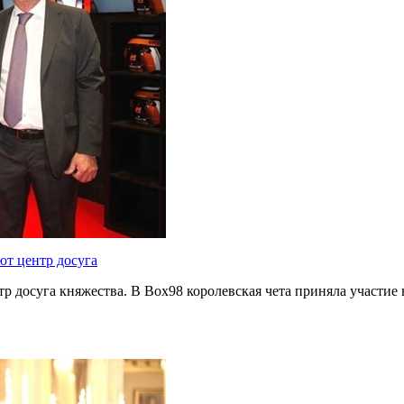
ют центр досуга
р досуга княжества. В Box98 королевская чета приняла участие 