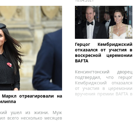
10.04.2021
Герцог Кембриджский
отказался от участия в
воскресной церемонии
BAFTA
Кенсингтонский дворец
подтвердил, что герцог
Кембриджский отказался
от участия в церемонии
вручения премии BAFTA в
 Маркл отреагировали на
эти выходные.
Филиппа
ский ушел из жизни. Муж
ил всего несколько месяцев