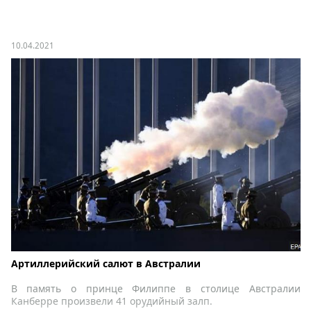
10.04.2021
Артиллерийский салют в Австралии
В память о принце Филиппе в столице Австралии
Канберре произвели 41 орудийный залп.