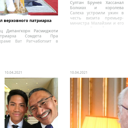
Султан Брунея Хассанал
Болкиах и королева
Салеха устроили ужин в
честь визита премьер-
л верховного патриарха
министра Малайзии и его
супруги в Бруней.
ц Дипангкорн Расмиджоти
атриарха Сомдета Пра
храме Ват Ратчабопхит в
10.04.2021
10.04.2021