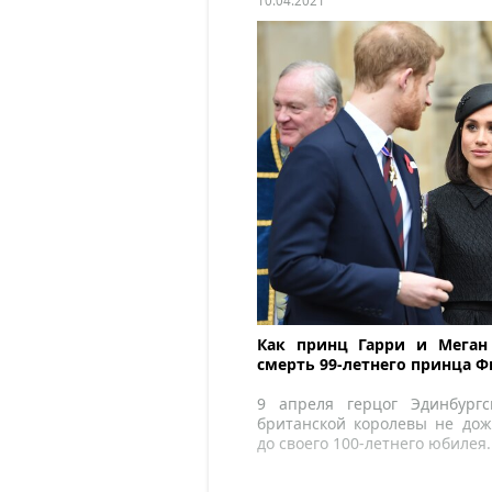
10.04.2021
Как принц Гарри и Меган
смерть 99-летнего принца 
9 апреля герцог Эдинбург
британской королевы не дож
до своего 100-летнего юбилея.