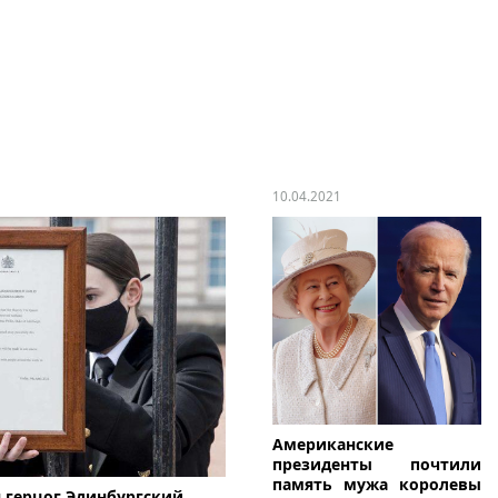
10.04.2021
Американские
президенты почтили
память мужа королевы
я герцог Эдинбургский