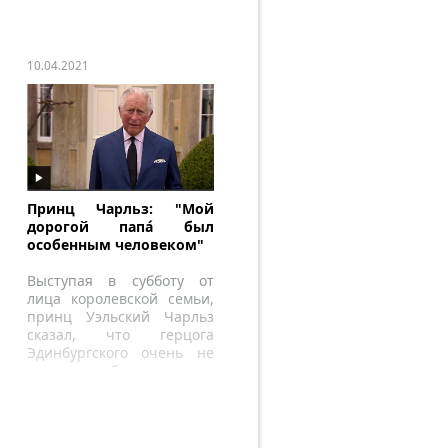
10.04.2021
Принц Чарльз: "Мой
дорогой папа́ был
особенным человеком"
Выступая в субботу от
лица королевской семьи,
принц Уэльский Чарльз
сказал, что герцога
Эдинбургского очень не
хватает его близким.