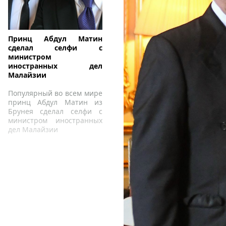
Принц Абдул Матин
сделал селфи с
министром
иностранных дел
Малайзии
Популярный во всем мире
принц Абдул Матин из
Брунея сделал селфи с
министром иностранных
дел Малайзии