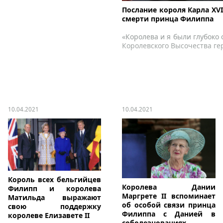
Послание короля Карла XVI
смерти принца Филиппа
«Королева и я были глубоко 
Королевского Высочества ге
10.04.2021
10.04.2021
Король всех бельгийцев
Королева Дании
Филипп и королева
Маргрете II вспоминает
Матильда выражают
об особой связи принца
свою поддержку
Филиппа с Данией в
королеве Елизавете II
соболезнованиях,