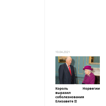
10.04.2021
Король Норвегии
выразил
соболезнования
Елизавете II