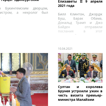
Елизаветы II 9 апреля
2021 года
 Букингемским дворцом,
нистром, а некролог был
Билл Клинтон, Джордж
.
Буш, Барак Обама,
Дональд Трамп и Джо
Байден отправили
послания в этот
печальный день.
10.04.2021
Султан и королева
Брунея устроили ужин в
честь визита премьер-
министра Малайзии