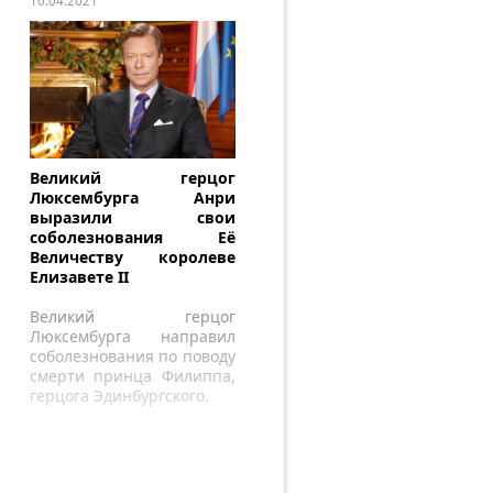
10.04.2021
Великий герцог
Люксембурга Анри
выразили свои
соболезнования Её
Величеству королеве
Елизавете II
Великий герцог
Люксембурга направил
соболезнования по поводу
смерти принца Филиппа,
герцога Эдинбургского.