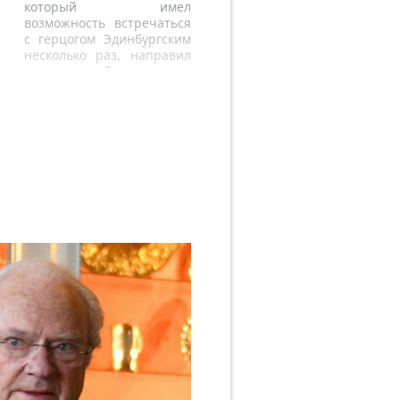
который имел
возможность встречаться
с герцогом Эдинбургским
несколько раз, направил
свои соболезнования
британской королевской
семье