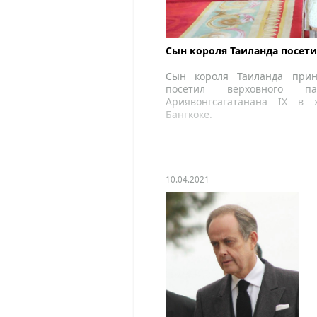
Сын короля Таиланда посети
Сын короля Таиланда прин
посетил верховного п
Ариявонгсагатанана IX в 
Бангкоке.
10.04.2021