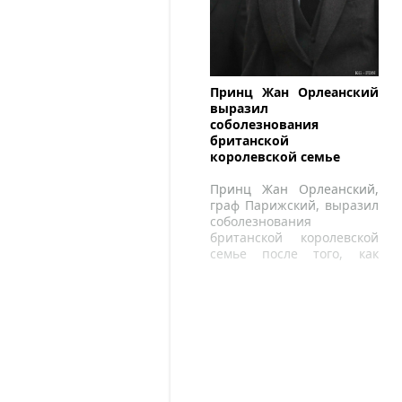
Принц Жан Орлеанский
выразил
соболезнования
британской
королевской семье
Принц Жан Орлеанский,
граф Парижский, выразил
соболезнования
британской королевской
семье после того, как
узнал о смерти принца
Филипп