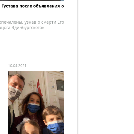
 Густава после объявления о
опечалены, узнав о смерти Его
рцога Эдинбургского»
10.04.2021