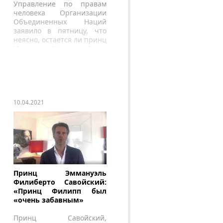
Управление по правам
человека Организации
Объединенных Наций
заявило в пятницу, что
неясно, остается ли принц
Иордании Хамза де-факто
под домашним арестом
10.04.2021
Принц Эммануэль
Филиберто Савойский:
«Принц Филипп был
«очень забавным»
Принц Савойский,