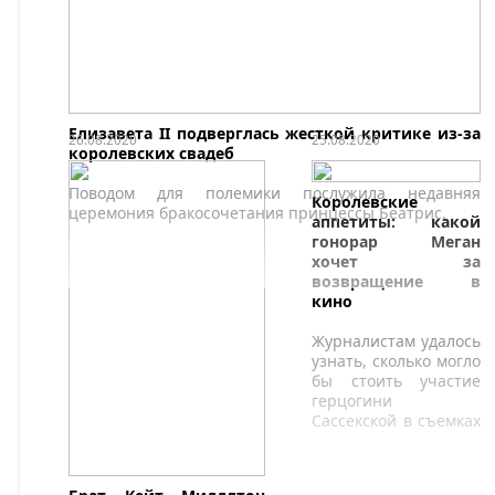
Елизавета II подверглась жесткой критике из-за
26.08.2020
25.08.2020
королевских свадеб
Поводом для полемики послужила недавняя
Королевские
церемония бракосочетания принцессы Беатрис.
аппетиты: какой
гонорар Меган
хочет за
возвращение в
кино
Журналистам удалось
узнать, сколько могло
бы стоить участие
герцогини
Сассекской в съемках
кино или сериала.