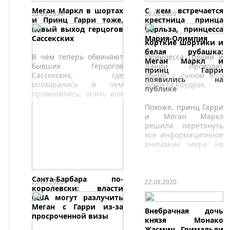
Меган Маркл в шортах
C кем встречается
22.08.2020
22.08.2020
и Принц Гарри тоже,
крестница принца
новый выход герцогов
Чарльза, принцесса
Сассекских
Мария-Олимпия
Корткие шортики и
белая рубашка:
В чём теперь обвиняют
Принцесса Греции и
Меган Маркл и
бывших Герцогов
Дании проводит
принц Гарри
Сассекских, где
время с сыном 4-го
появились на
опозорились и чем
виконта Коудрэя.
публике
провинились, опять или
снова, пытаюсь
Похоже, принц Гарри
разобраться...
и Меган Маркл
решили перетянуть
все информационное
внимание мира на
этой неделе
исключительно на
себя.
Санта-Барбара по-
22.08.2020
22.08.2020
королевски: власти
США могут разлучить
Меган с Гарри из-за
Внебрачная дочь
просроченной визы
князя Монако
Жасмин Гримальди