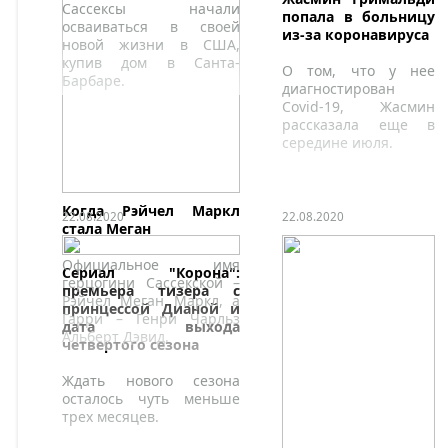
Сассексы начали
попала в больницу
осваиваться в своей
из-за коронавируса
новой жизни в США,
купив дом в Санта-
О том, что у нее
Барбаре.
диагностирован
Covid-19, Жасмин
рассказала еще в
середине июля.
Когда Рэйчел Маркл
22.08.2020
22.08.2020
стала Меган
Официальное имя
Сериал "Корона":
герцогини Сассекской –
премьера тизера с
Рэйчел Меган Маркл, а
принцессой Дианой и
Гарри – Генри Чарльз
дата выхода
Альберт Дэвид.
четвертого сезона
Ждать нового сезона
осталось чуть меньше
трех месяцев.