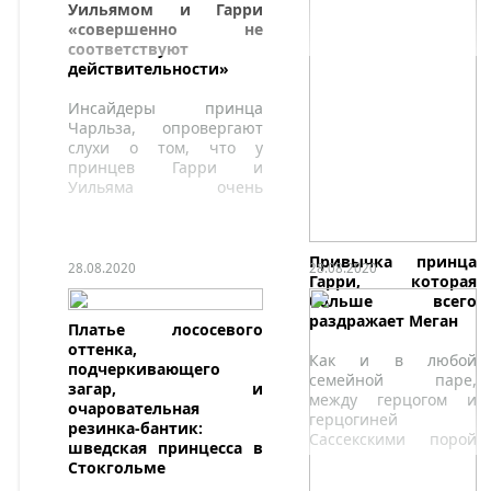
Уильямом и Гарри
«совершенно не
соответствуют
действительности»
Инсайдеры принца
Чарльза, опровергают
слухи о том, что у
принцев Гарри и
Уильяма очень
напряженные
отношения.
Привычка принца
28.08.2020
28.08.2020
Гарри, которая
больше всего
раздражает Меган
Платье лососевого
оттенка,
Как и в любой
подчеркивающего
семейной паре,
загар, и
между герцогом и
очаровательная
герцогиней
резинка-бантик:
Сассекскими порой
шведская принцесса в
проявляется
Стокгольме
недопонимание и