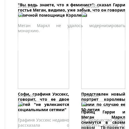
"Вы ведь знаете, что я феминист": сказал Гарри
27.08.2020
27.08.2020
гостье Меган, видимо, уже забыв, что он говорил
о личной помощнице Королевы
Меган Маркл не удалось модернизировать
монархию.
Софи, графиня Уэссекс,
Представлен новый
27.08.2020
27.08.2020
говорит, что ее двое
портрет королевы
детей "не увлекаются
Рании по случаю ее
социальными сетями"
50-летия
Принц Гарри и
Меган Маркл
Графиня Уэссекс недавно
Ее Величество будет
снимутся в своем
рассказала о
отмечать юбилей 31
новом ТВ-проекте: