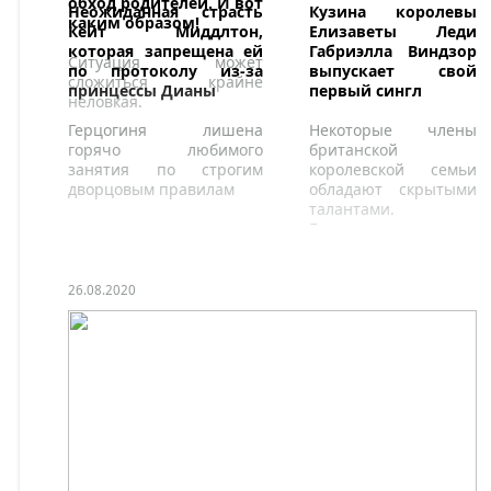
обход родителей. И вот
Неожиданная страсть
Кузина королевы
каким образом!
Кейт Миддлтон,
Елизаветы Леди
которая запрещена ей
Габриэлла Виндзор
Ситуация может
по протоколу из-за
выпускает свой
сложиться крайне
принцессы Дианы
первый сингл
неловкая.
Герцогиня лишена
Некоторые члены
горячо любимого
британской
занятия по строгим
королевской семьи
дворцовым правилам
обладают скрытыми
талантами.
Герцогиня
Кембриджская -
искусный фотограф, а
герцогиня
26.08.2020
Сассекская, как
известно, любит
каллиграфию.