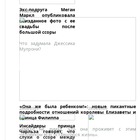
Экс-подруга Меган
29.08.2020
Маркл опубликовала
неизданное фото с ее
свадьбы после
большой ссоры
Что задумала Джессика
Мулрони?
«Она же была ребенком!»: новые пикантные
28.08.2020
28.08.2020
подробности отношений королевы Елизаветы и
принца Филиппа
Инсайдеры принца
«Никто не думал, что она проживет с этим
Чарльза говорят, что
человеком всю оставшуюся жизнь».
слухи о ссоре между