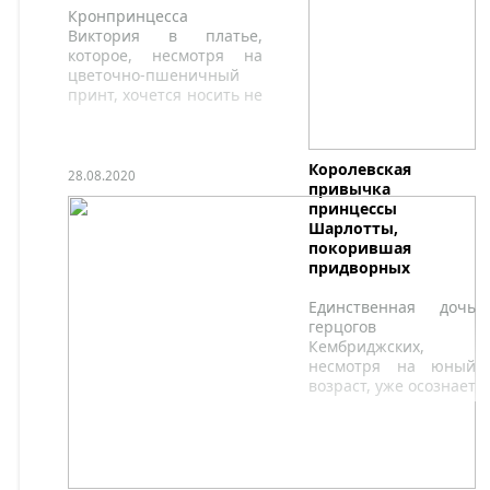
даже недовольство
Кронпринцесса
друг другом.
Виктория в платье,
которое, несмотря на
цветочно-пшеничный
принт, хочется носить не
только в августе
Королевская
28.08.2020
привычка
принцессы
Шарлотты,
покорившая
придворных
Единственная дочь
герцогов
Кембриджских,
несмотря на юный
возраст, уже осознает
свое положение и
статус, что находит
отражение в ее
поведении и
привычках.