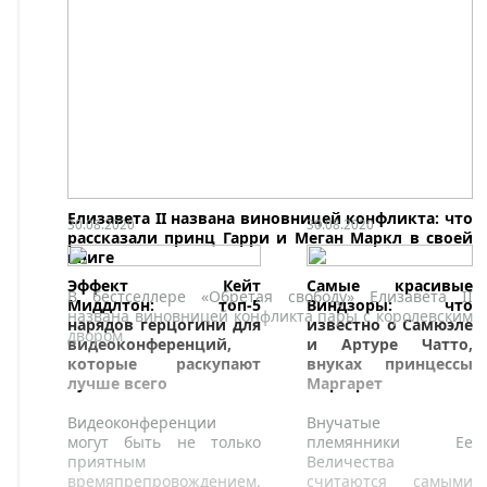
"Кэтрин".
Елизавета II названа виновницей конфликта: что
30.08.2020
30.08.2020
рассказали принц Гарри и Меган Маркл в своей
книге
Эффект Кейт
Самые красивые
В бестселлере «Обретая свободу» Елизавета II
Миддлтон: топ-5
Виндзоры: что
названа виновницей конфликта пары с королевским
нарядов герцогини для
известно о Самюэле
двором
видеоконференций,
и Артуре Чатто,
которые раскупают
внуках принцессы
лучше всего
Маргарет
Видеоконференции
Внучатые
могут быть не только
племянники Ее
приятным
Величества
времяпрепровождением,
считаются самыми