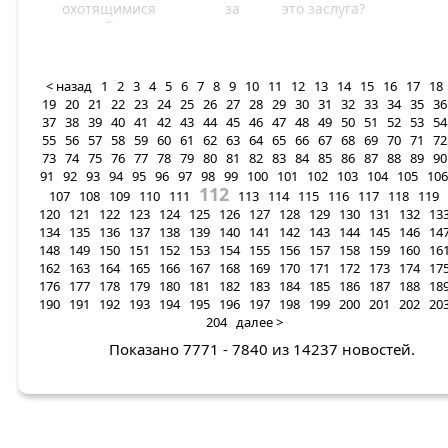
охотящимися за
это заслуга?
подробностями ее
личной жизни, настало
время официально
объявить о королевской
< назад
1
2
3
4
5
6
7
8
9
10
11
12
13
14
15
16
17
18
помолвке.
19
20
21
22
23
24
25
26
27
28
29
30
31
32
33
34
35
36
37
38
39
40
41
42
43
44
45
46
47
48
49
50
51
52
53
54
55
56
57
58
59
60
61
62
63
64
65
66
67
68
69
70
71
72
73
74
75
76
77
78
79
80
81
82
83
84
85
86
87
88
89
90
91
92
93
94
95
96
97
98
99
100
101
102
103
104
105
106
112
107
108
109
110
111
113
114
115
116
117
118
119
120
121
122
123
124
125
126
127
128
129
130
131
132
13
134
135
136
137
138
139
140
141
142
143
144
145
146
14
148
149
150
151
152
153
154
155
156
157
158
159
160
16
162
163
164
165
166
167
168
169
170
171
172
173
174
17
176
177
178
179
180
181
182
183
184
185
186
187
188
18
190
191
192
193
194
195
196
197
198
199
200
201
202
20
204
далее >
Показано 7771 - 7840 из 14237 новостей.