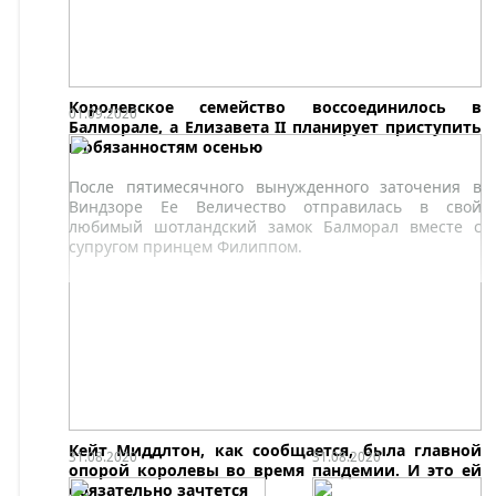
Королевское семейство воссоединилось в
01.09.2020
Балморале, а Елизавета II планирует приступить
к обязанностям осенью
После пятимесячного вынужденного заточения в
Виндзоре Ее Величество отправилась в свой
любимый шотландский замок Балморал вместе с
супругом принцем Филиппом.
Кейт Миддлтон, как сообщается, была главной
31.08.2020
31.08.2020
опорой королевы во время пандемии. И это ей
обязательно зачтется