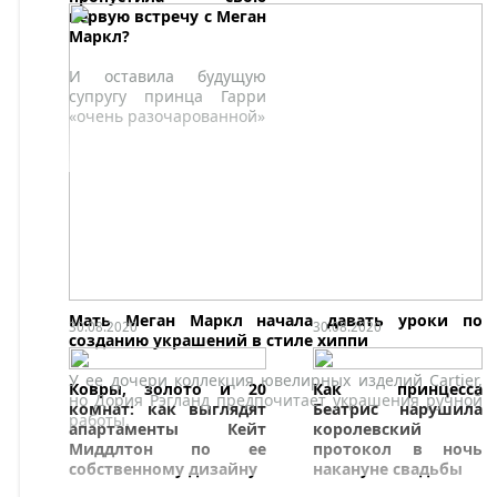
первую встречу с Меган
Маркл?
И оставила будущую
супругу принца Гарри
«очень разочарованной»
Мать Меган Маркл начала давать уроки по
30.08.2020
30.08.2020
созданию украшений в стиле хиппи
У ее дочери коллекция ювелирных изделий Cartier,
Ковры, золото и 20
Как принцесса
но Дория Рэгланд предпочитает украшения ручной
комнат: как выглядят
Беатрис нарушила
работы.
апартаменты Кейт
королевский
Миддлтон по ее
протокол в ночь
собственному дизайну
накануне свадьбы