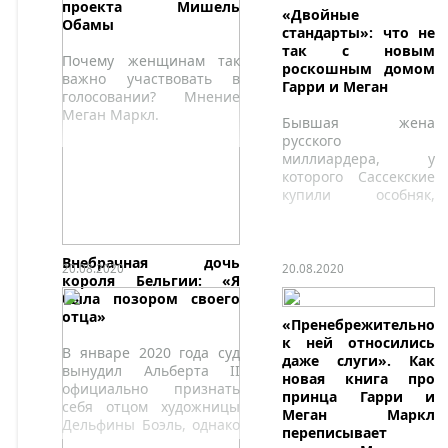
проекта Мишель
«Двойные
Обамы
стандарты»: что не
так с новым
Почему женщинам так
роскошным домом
важно участвовать в
Гарри и Меган
голосовании? Мнение
Меган Маркл.
Бывшая жена
русского
миллиардера, у
которого Сассекские
купили особняк,
считает, что их
выбор нанесет урон
имиджу супругов.
Внебрачная дочь
20.08.2020
20.08.2020
короля Бельгии: «Я
была позором своего
отца»
«Пренебрежительно
к ней относились
В январе 2020 года суд
даже слуги». Как
вынудил Альберта II
новая книга про
официально признать
принца Гарри и
себя отцом художницы
Меган Маркл
Дельфины Боэль, однако
переписывает
до недавнего времени