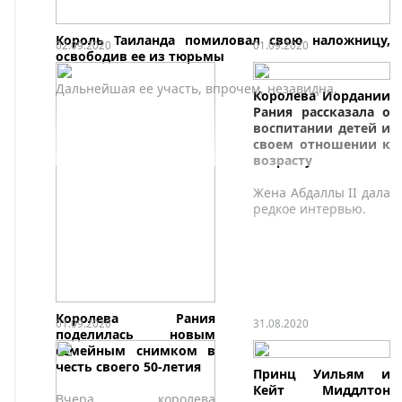
Король Таиланда помиловал свою наложницу,
02.09.2020
01.09.2020
освободив ее из тюрьмы
Дальнейшая ее участь, впрочем, незавидна.
Королева Иордании
Рания рассказала о
воспитании детей и
своем отношении к
возрасту
Жена Абдаллы II дала
редкое интервью.
Королева Рания
01.09.2020
31.08.2020
поделилась новым
семейным снимком в
честь своего 50-летия
Принц Уильям и
Кейт Миддлтон
Вчера королева