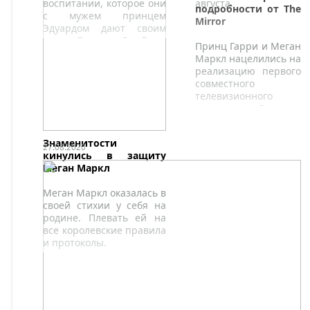
воспитании, которое они
августа.
подробности от The
с мужем принцем
Mirror
Эдуардом дают своим
детям Луизе и Джеймсу,
Принц Гарри и Меган
в интервью журналу
Маркл нацелились на
"Санди Таймс".
реализацию первого
совместного
телевизионного
проекта. Согласно
недавней
информации от
Знаменитости
ведущего
27.08.2020
кинулись в защиту
американского
Меган Маркл
еженедельника
Variety
Меган Маркл оказалась в
своей стихии у себя на
родине. Плевать ей на
все королевские правила
и протоколы.