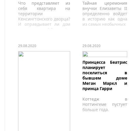
Что представляет из
Тайная церемония
себя квартира на
внучки Елизаветы II
территории
определенно войдет
Кенсингтонского дворца?
в историю как одна
И оправдывает ли дом
из самых необычных
свое название? Вполне!
29.08.2020
29.08.2020
Принцесса Беатрис
планирует
поселиться в
бывшем доме
Меган Маркл и
принца Гарри
Коттедж в
Ноттингеме пустует
больше года.