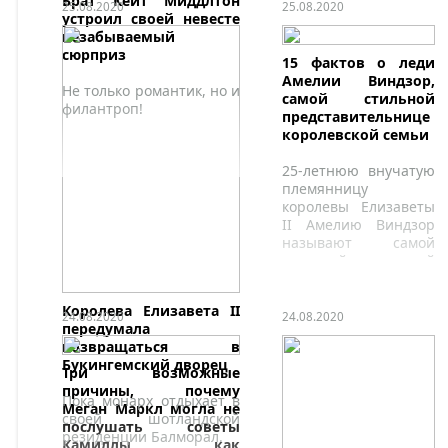
Брат Кейт Миддлтон
25.08.2020
25.08.2020
устроил своей невесте
незабываемый
сюрприз
15 фактов о леди
Амелии Виндзор,
Не только романтик, но и
самой стильной
филантроп!
представительнице
королевской семьи
25-летнюю внучатую
племянницу
королевы Елизаветы
II Амелию Виндзор
называют самой
красивой и стильной
представительницей
королевской семьи.
Королева Елизавета II
24.08.2020
24.08.2020
передумала
возвращаться в
Букингемский дворец
Три возможные
причины, почему
Пока монарх отдыхает в
Меган Маркл могла не
своей шотландской
послушать советы
резиденции Балморал.
Камиллы, как