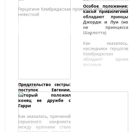
Особое положение:
Герцогиня Кембриджская проявила себя образцовой
какой привилегией
невесткой
обладают принцы
Джордж и Луи (но
не принцесса
Шарлотта)
Как оказалось,
наследники герцогов
Кембриджских
обладают одним
весомым
преимуществом
перед своей сестрой.
Предательство сестры:
31.08.2020
поступок Евгении,
который положил
конец ее дружбе с
Гарри
Как оказалось, причиной
серьезного конфликта
между кузенами стало