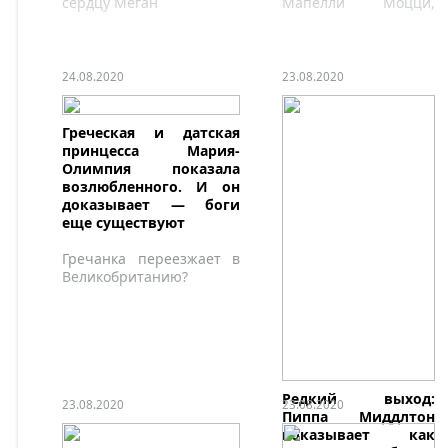
сердцу Меган
Мапелли Моцци,
наслаждаются
медовым месяцем.
24.08.2020
23.08.2020
Греческая и датская
принцесса Мария-
Олимпия показала
возлюбленного. И он
доказывает — боги
еще существуют
Гречанка переезжает в
Великобританию?
Редкий выход:
23.08.2020
23.08.2020
Пиппа Миддлтон
показывает как