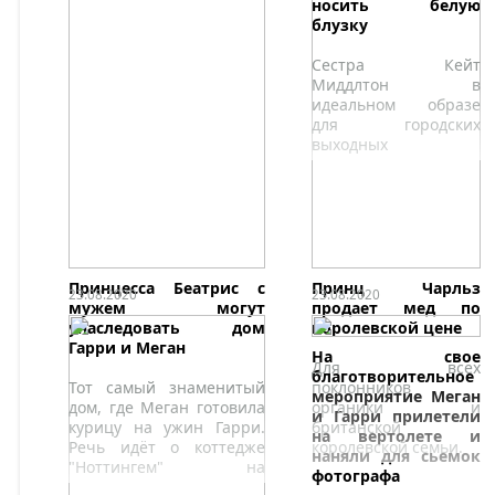
носить белую
блузку
Сестра Кейт
Миддлтон в
идеальном образе
для городских
выходных
Принцесса Беатрис с
Принц Чарльз
23.08.2020
23.08.2020
мужем могут
продает мед по
унаследовать дом
королевской цене
Гарри и Меган
На свое
Для всех
благотворительное
Тот самый знаменитый
поклонников
мероприятие Меган
дом, где Меган готовила
органики и
и Гарри прилетели
курицу на ужин Гарри.
британской
на вертолете и
Речь идёт о коттедже
королевской семьи.
наняли для сьемок
"Ноттингем" на
фотографа
территории