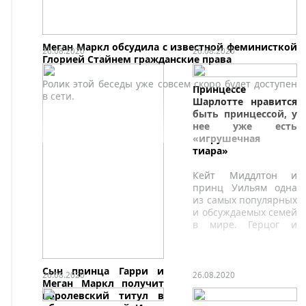
Меган Маркл обсудила с известной феминисткой
26.08.2020
26.08.2020
Глорией Стайнем гражданские права
Ролик этой беседы уже совсем скоро будет доступен
Принцессе
в сети.
Шарлотте нравится
быть принцессой, у
нее уже есть
«игрушечная
тиара»
Кейт Миддлтон и
принц Уильям одна
из самых популярных
и обсуждаемых семей
в мире. Герцог и
герцогиня являются
старшими членами
королевской семьи и
Сын принца Гарри и
очень много
26.08.2020
26.08.2020
Меган Маркл получит
работают.
королевский титул в