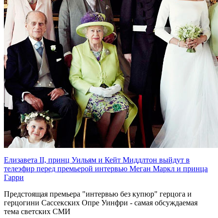
Елизавета II, принц Уильям и Кейт Миддлтон выйдут в
телеэфир перед премьерой интервью Меган Маркл и принца
Гарри
Предстоящая премьера "интервью без купюр" герцога и
герцогини Сассекских Опре Уинфри - самая обсуждаемая
тема светских СМИ