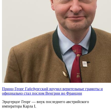
Принц Георг Габсбургский вручил верительные грамоты и
официально стал послом Венгрии во Франции
Эрцгерцог Георг — внук последнего австрийского
императора Карла I.