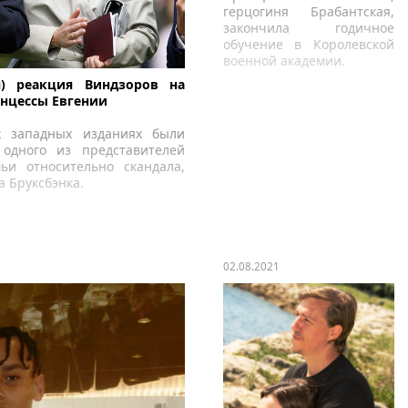
герцогиня Брабантская,
закончила годичное
обучение в Королевской
военной академии.
я) реакция Виндзоров на
нцессы Евгении
х западных изданиях были
одного из представителей
ьи относительно скандала,
а Бруксбэнка.
02.08.2021