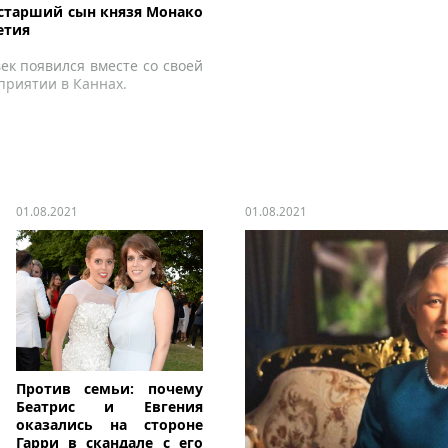
 старший сын князя Монако
етия
ек появился вместе со своей
приятии в Каннах.
01.08.2021
01.08.2021
Против семьи: почему
Беатрис и Евгения
оказались на стороне
Гарри в скандале с его