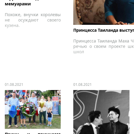
мемуарами
Похоже, внучки королевы
не осуждают своего
кузена.
Принцесса Таиланда высту
Принцесса Таиланда Маха Ч
речью о своем проекте шк
школ
01.08.2021
01.08.2021