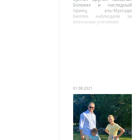
Болкиах и наследный
принц аль-Мухтади
Биллах наблюдали за
военными учениями.
01.08.2021