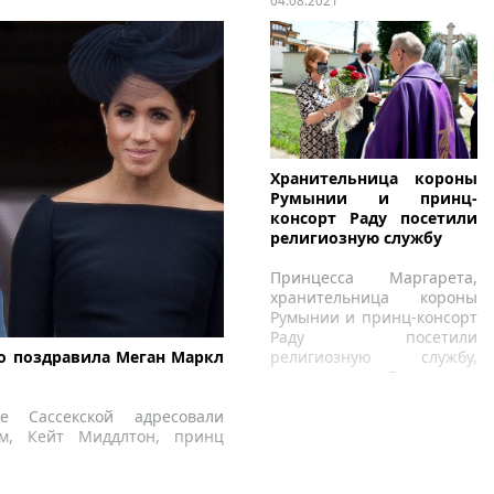
04.08.2021
Хранительница короны
Румынии и принц-
консорт Раду посетили
религиозную службу
Принцесса Маргарета,
хранительница короны
Румынии и принц-консорт
Раду посетили
о поздравила Меган Маркл
религиозную службу,
посвященную 5-летию со
дня кончины матери
е Сассекской адресовали
принцессы, королевы
ям, Кейт Миддлтон, принц
Анны.