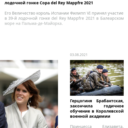
лодочной гонке Copa del Rey Mappfre 2021
Его Величество король Испании Филипп VI принял участие
в 39-й лодочной гонке del Rey Mappfre 2021 в Балеарском
море на Пальма-де-Майорка.
03.08.2021
Герцогиня Брабантская,
закончила годичное
обучение в Королевской
военной академии
Принцесса Елизавета,