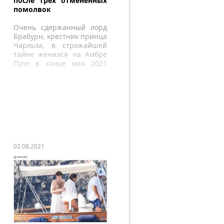
после трех отмененных
помолвок
Очень сдержанный лорд
Брабурн, крестник принца
Чарльза, в строжайшей
тайне женился на Амбре
Пузе в конце мая 2021
года.
02.08.2021