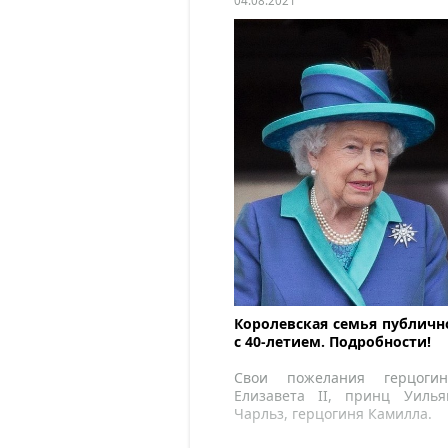
04.08.2021
Королевская семья публичн
с 40-летием. Подробности!
Свои пожелания герцогин
Елизавета II, принц Уиль
Чарльз, герцогиня Камилла.