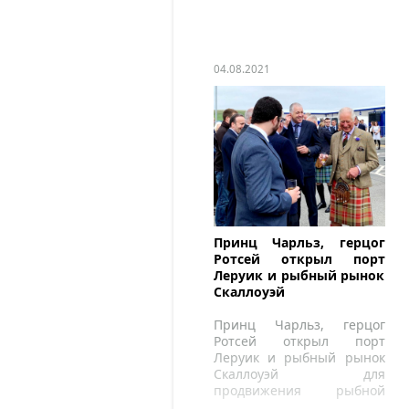
04.08.2021
Принц Чарльз, герцог
Ротсей открыл порт
Леруик и рыбный рынок
Скаллоуэй
Принц Чарльз, герцог
Ротсей открыл порт
Леруик и рыбный рынок
Скаллоуэй для
продвижения рыбной
отрасли, которая является