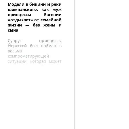
Модели в бикини и реки
шампанского: как муж
принцессы Евгении
«отдыхает» от семейной
жизни — без жены и
сына
Супруг принцессы
Йоркской был пойман в
весьма
компрометирующей
ситуации, которая может
привести к необратимым
последствиям для их
брака.