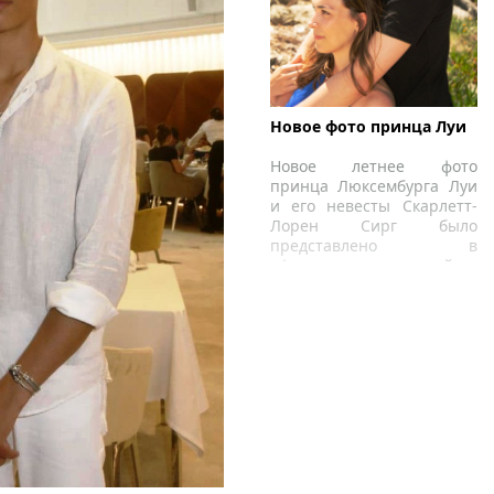
Новое фото принца Луи
Новое летнее фото
принца Люксембурга Луи
и его невесты Скарлетт-
Лорен Сирг было
представлено в
официальных сайтах
великогерцогского дома
Люксембурга.