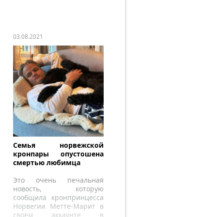
03.08.2021
Семья норвежской
кронпары опустошена
смертью любимца
Это очень печальная
новость, которую
сообщила кронпринцесса
Норвегии Метте-Марит в
своем аккаунте в