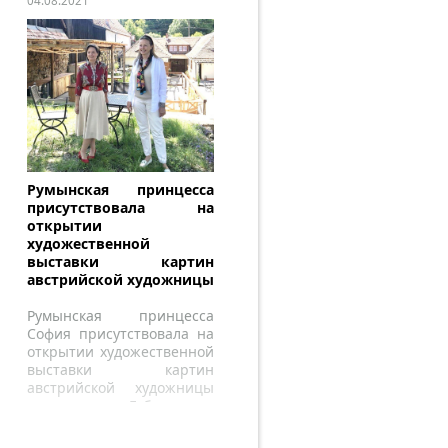
04.08.2021
Румынская принцесса
присутствовала на
открытии
художественной
выставки картин
австрийской художницы
Румынская принцесса
София присутствовала на
открытии художественной
выставки картин
австрийской художницы
эрцгерцогини Габриэлы.