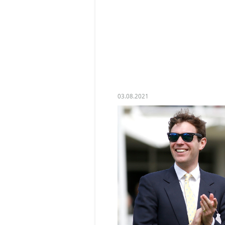
крупнейшим
экономическим
двигателем Шетландских
островов (Шотландия).
03.08.2021