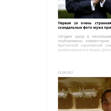
Первая (и очень странна
скандальные фото мужа при
Сегодня сразу в нескольки
опубликованы комментарии 
британской королевской сем
развернувшегося вокруг Джек
02.08.2021