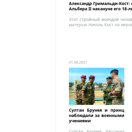
Александр Гримальди-Кост:
Альбера II накануне его 18-л
Этот стройный молодой челов
матерью Николь Кост на меро
01.08.2021
Султан Брунея и принц
наблюдали за военными
учениями
Султан Брунея Хассанал