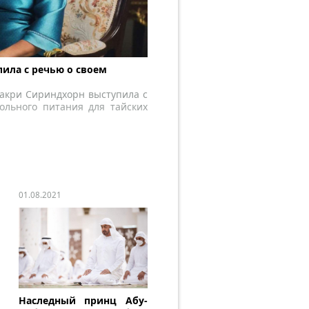
пила с речью о своем
акри Сириндхорн выступила с
ольного питания для тайских
01.08.2021
Наследный принц Абу-