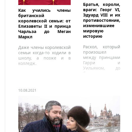
Братья, короли,
враги: Георг VI,
Как учились члены
Эдуард VIII и их
британской
противостояние,
королевской семьи: от
изменившиее
Елизаветы II и принца
мировую
Чарльза до Меган
историю
Маркл
Раскол, который
Даже члены королевской
произошел
семьи когда-то ходили в
между принцами
школу, а позже и в
Гарри и
колледж.
Уильямом, до
боли напоминает
историю 80-
летней давности.
10.08.2021