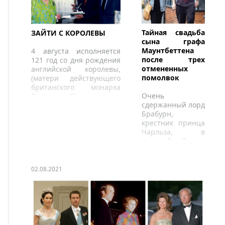
Тайная свадьба
ЗАЙТИ С КОРОЛЕВЫ
сына графа
Маунтбеттена
4 августа исполняется
после трех
121 год со дня рождения
отмененных
английской королевы,
помолвок
(матери действующего
британского монарха
Очень
Елизаветы II)
сдержанный лорд
Брабурн,
крестник принца
Чарльза, в
строжайшей
тайне женился на
Амбре Пузе в
конце мая 2021
02.08.2021
года.