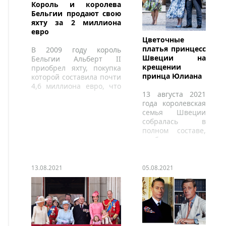
Король и королева
Бельгии продают свою
яхту за 2 миллиона
евро
Цветочные
платья принцесс
В 2009 году король
Швеции на
Бельгии Альберт II
крещении
приобрел яхту, покупка
принца Юлиана
которой составила почти
4,6 миллиона евро, что
13 августа 2021
вызвало споры в период
года королевская
экономического кризиса.
семья Швеции
собралась в
полном составе,
чтобы
отпраздновать
крещение
младшего сына
13.08.2021
05.08.2021
принца Кала
Филиппа и
принцессы
Софии.