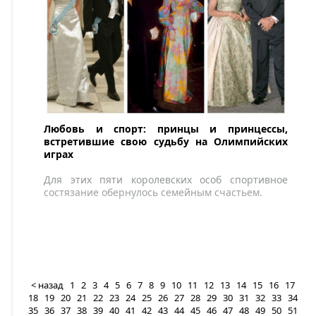
Любовь и спорт: принцы и принцессы,
встретившие свою судьбу на Олимпийских
играх
Для этих пяти королевских особ спортивное
состязание обернулось семейным счастьем.
< назад
1
2
3
4
5
6
7
8
9
10
11
12
13
14
15
16
17
18
19
20
21
22
23
24
25
26
27
28
29
30
31
32
33
34
35
36
37
38
39
40
41
42
43
44
45
46
47
48
49
50
51