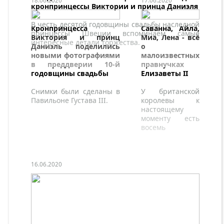
18.06.2020
17.06.2020
кронпринцессы Виктории и принца Даниэля
В честь десятой годовщины свадьбы наследной
Кронпринцесса
Саванна, Айла,
принцессы Швеции вспоминаем самые
Виктория и принц
Миа, Лена - всё
интересные детали торжества.
Даниэль поделились
о
новыми фотографиями
малоизвестных
в преддверии 10-й
правнучках
годовщины свадьбы
Елизаветы II
Снимки были сделаны в
У британской
Павильоне Густава III.
королевы к
настоящему
моменту есть
восемь
правнуков и
правнучек.
Четверых из них
знает весь мир -
16.06.2020
это дети
принцев
Уильяма и
Гарри, а еще
четверо
остаются в тени.