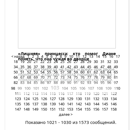
Познакомимся с
ними поближе!
«Лишняя» принцесса: кто помог Диане
< назад
1
2
3
4
5
6
7
8
9
10
11
12
13
14
15
16
17
понять, что она чужая во дворце
18
19
20
21
22
23
24
25
26
27
28
29
30
31
32
33
34
35
36
37
38
39
40
41
42
43
44
45
46
47
48
49
То, что она никогда не будет «своей» при дворе,
50
51
52
53
54
55
56
57
58
59
60
61
62
63
64
65
принцесса Уэльская начала понимать только с
66
67
68
69
70
71
72
73
74
75
76
77
78
79
80
81
появлением другого члена королевской семьи.
82
83
84
85
86
87
88
89
90
91
92
93
94
95
96
97
103
98
99
100
101
102
104
105
106
107
108
109
110
111
112
113
114
115
116
117
118
119
120
121
122
123
124
125
126
127
128
129
130
131
132
133
134
135
136
137
138
139
140
141
142
143
144
145
146
147
148
149
150
151
152
153
154
155
156
157
158
далее >
Показано 1021 - 1030 из 1573 сообщений.