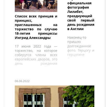
официальная
фотография
Лилибет,
празднующей
Список всех принцев и
свой первый
принцесс,
день рождения
приглашенных на
в Англии
торжество по случаю
18-летия принцессы
Наконец-то
Ингрид Александры
пришло
долгожданное
17 июня 2022 года —
фото. Герцогу и
торжество, на которое
герцогине
соберутся члены всех
Сассекским
европейских дворов, это
потребовался
день рождения
год, чтобы
принцессы Ингрид
согласиться
Александры.
поделиться
официальным
06.06.2022
портретом
своего второго
ребенка.