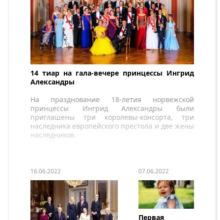
14 тиар на гала-вечере принцессы Ингрид
Александры
На празднование 18-летия норвежской
принцессы Ингрид Александры были
приглашены три королевы-консорта, три
наследника европейского престола и две жены
наследников.
16.06.2022
07.06.2022
Первая