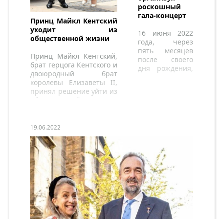
роскошный
гала-концерт
Принц Майкл Кентский
уходит из
16 июня 2022
общественной жизни
года, через
пять месяцев
Принц Майкл Кентский,
после своего
брат герцога Кентского и
дня рождения,
двоюродный брат
принцесса
королевы Елизаветы II,
Ингрид
принял решение уйти из
Александра
общественной жизни.
оказалась в
центре
внимания в
19.06.2022
Норвегии.