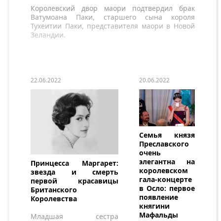
Королевский двор маори подтвердил брак
Ватумоана Паки, старшего сына короля
Тухеитии Паки, представителя маори в Новой
Зеландии.
22.06.2022
20.06.2022
Семья князя
Преславского
очень
элегантна на
Принцесса Маргарет:
королевском
звезда и смерть
гала-концерте
первой красавицы
в Осло: первое
Британского
появление
Королевства
княгини
Мафальды
Младшая сестра