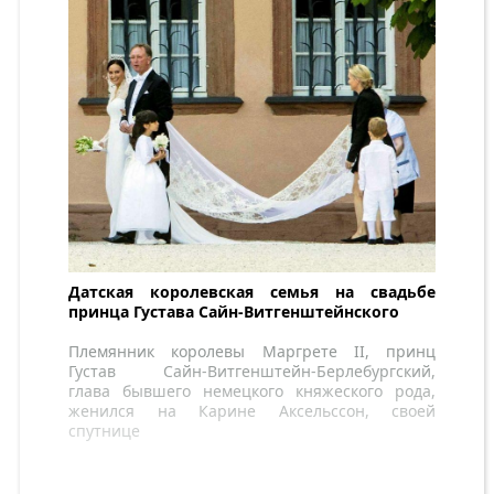
Датская королевская семья на свадьбе
принца Густава Сайн-Витгенштейнского
Племянник королевы Маргрете II, принц
Густав Сайн-Витгенштейн-Берлебургский,
глава бывшего немецкого княжеского рода,
женился на Карине Аксельссон, своей
спутнице