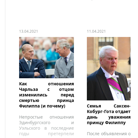
13.04.2021
11.04.2021
Как отношения
Чарльза с отцом
изменились перед
смертью принца
Филиппа (и почему)
Семья Саксен-
Кобург-Гота отдает
Непростые отношения
дань уважения
Эдинбургского и
принцу Филиппу
Уэльского в последние
годы претерпели
После объявления о