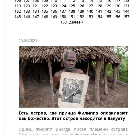
106
107
108
109
110
111
112
113
114
115
116
117
118
119
120
121
122
123
124
125
126
127
128
129
130
131
132
133
134
135
136
137
138
139
140
141
142
143
144
145
146
147
148
149
150
151
152
153
154
155
156
157
158
далее >
15.04.2021
Есть остров, где принца Филиппа оплакивают
как божество. Этот остров находится в Вануату
Принц Филипп иногда писал племени острова
Танна письма и высылал фотографии, на которых