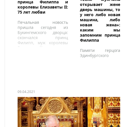
принца Филиппа и
открывает жене
королевы Елизаветы II:
дверь машины, то
75 лет любви
у него либо новая
машина, либо
Печальная новость
новая жена»:
пришла сегодня из
каким мы
Букингемского дворца:
запомним принца
скончался принц
Филиппа
Филипп, муж королевы
Елизаветы II.
Памяти герцога
Эдинбургского
09.04.2021