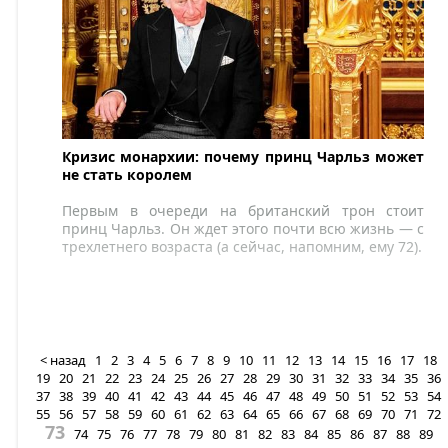
Кризис монархии: почему принц Чарльз может
не стать королем
Первым в очереди на британский трон стоит
принц Чарльз. Он ждет этого почти всю жизнь — с
трехлетнего возраста (а сейчас, напомним, ему 72).
< назад
1
2
3
4
5
6
7
8
9
10
11
12
13
14
15
16
17
18
19
20
21
22
23
24
25
26
27
28
29
30
31
32
33
34
35
36
37
38
39
40
41
42
43
44
45
46
47
48
49
50
51
52
53
54
55
56
57
58
59
60
61
62
63
64
65
66
67
68
69
70
71
72
73
74
75
76
77
78
79
80
81
82
83
84
85
86
87
88
89