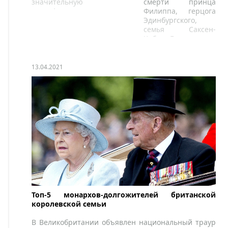
значительную
смерти принца
трансформацию.
Филиппа, герцога
Эдинбургского,
семья Саксен-
Кобург-Гота
отреагировала и
отдала дань
уважения мужу
13.04.2021
королевы
Елизаветы II.
Топ-5 монархов-долгожителей британской
королевской семьи
В Великобритании объявлен национальный траур