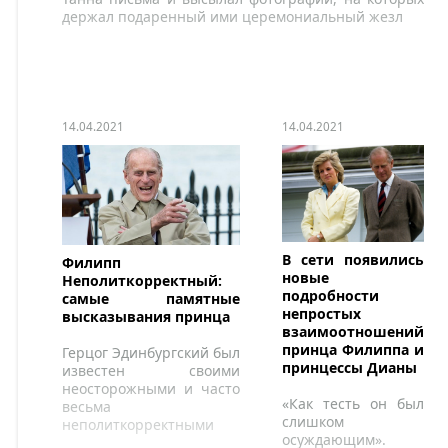
держал подаренный ими церемониальный жезл
14.04.2021
14.04.2021
В сети появились
Филипп
новые
Неполиткорректный:
подробности
самые памятные
непростых
высказывания принца
взаимоотношений
принца Филиппа и
Герцог Эдинбургский был
принцессы Дианы
известен своими
неосторожными и часто
«Как тесть он был
весьма
слишком
неполиткорректными
осуждающим».
замечаниями.