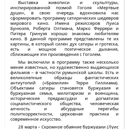
Выставка живописи и скульптуры,
инспирированной поэмой Гоголя «Мертвые
души», в свою очередь вдохновила нас
сформировать программу сатирических шедевров
мирового кино. Имена режиссеров Луиса
Бунюэля, Роберта Олтмана, Марко Феррери и
Питера Гринуэя хорошо знакомы любителям
кино. В данной программе представлены те их
картины, в который силен дух сатиры и гротеска,
есть и мощное поэтическое дыхание,
сближающие эти произведения с Гоголем.
Мы включили в программу также несколько
менее известных, но художественно выдающихся
фильмов – в частности румынской школы. Есть и
великолепные образцы фантастических
антиутопий («Бразилия» Терри Гиллиама).
Объектами сатиры становятся буржуазия и
буржуазная семья, милитаризм и военщина,
исторические предрассудки и догматизм
социалистического общества, человеческая
алчность и абсурдные перегибы
политкорректности, церковная практика и
современное искусство.
28 марта – Скромное обаяние буржуазии (Луис