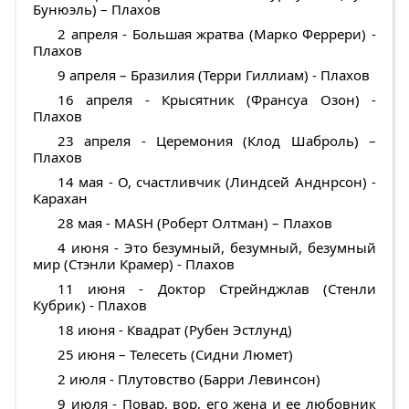
Бунюэль) – Плахов
2 апреля - Большая жратва (Марко Феррери) -
Плахов
9 апреля – Бразилия (Терри Гиллиам) - Плахов
16 апреля - Крысятник (Франсуа Озон) -
Плахов
23 апреля - Церемония (Клод Шаброль) –
Плахов
14 мая - О, счастливчик (Линдсей Анднрсон) -
Карахан
28 мая - MASH (Роберт Олтман) – Плахов
4 июня - Это безумный, безумный, безумный
мир (Стэнли Крамер) - Плахов
11 июня - Доктор Стрейнджлав (Стенли
Кубрик) - Плахов
18 июня - Квадрат (Рубен Эстлунд)
25 июня – Телесеть (Сидни Люмет)
2 июля - Плутовство (Барри Левинсон)
9 июля - Повар, вор, его жена и ее любовник