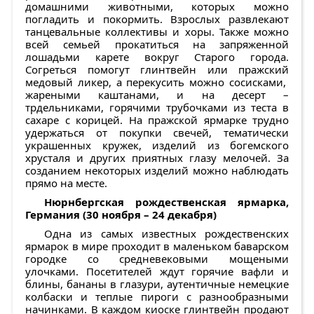
домашними животными, которых можно
погладить и покормить. Взрослых развлекают
танцевальные коллективы и хоры. Также можно
всей семьей прокатиться на запряженной
лошадьми карете вокруг Старого города.
Согреться помогут глинтвейн или пражский
медовый ликер, а перекусить можно сосисками,
жареными каштанами, и на десерт –
трдельниками, горячими трубочками из теста в
сахаре с корицей. На пражской ярмарке трудно
удержаться от покупки свечей, тематически
украшенных кружек, изделий из богемского
хрусталя и других приятных глазу мелочей. За
созданием некоторых изделий можно наблюдать
прямо на месте.
Нюрнбергская рождественская ярмарка,
Германия (30 ноября – 24 декабря)
Одна из самых известных рождественских
ярмарок в мире проходит в маленьком баварском
городке со средневековыми мощеными
улочками. Посетителей ждут горячие вафли и
блины, бананы в глазури, аутентичные немецкие
колбаски и теплые пироги с разнообразными
начинками. В каждом киоске глинтвейн продают