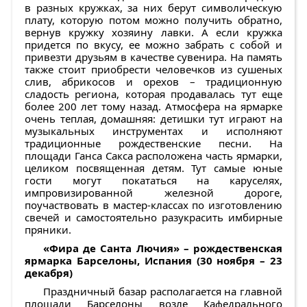
в разных кружках, за них берут символическую
плату, которую потом можно получить обратно,
вернув кружку хозяину лавки. А если кружка
придется по вкусу, ее можно забрать с собой и
привезти друзьям в качестве сувенира. На память
также стоит приобрести человечков из сушеных
слив, абрикосов и орехов – традиционную
сладость региона, которая продавалась тут еще
более 200 лет тому назад. Атмосфера на ярмарке
очень теплая, домашняя: детишки тут играют на
музыкальных инструментах и исполняют
традиционные рождественские песни. На
площади Ганса Сакса расположена часть ярмарки,
целиком посвященная детям. Тут самые юные
гости могут покататься на каруселях,
импровизированной железной дороге,
поучаствовать в мастер-классах по изготовлению
свечей и самостоятельно разукрасить имбирные
пряники.
«Фира де Санта Лючия» – рождественская
ярмарка Барселоны, Испания (30 ноября – 23
декабря)
Праздничный базар располагается на главной
площади Барселоны возле Кафедрального