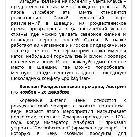
Загадать желание на коленях у Санта Клауса –
предрождественская мечта каждого ребёнка. В
парке Лисеберг эта мечта становится
реальностью. Самый известный парк
развлечений в Швеции, на рождественское
время, превращается в фантастический уголок
страны, где можно увидеть северное сияние и
погладить верных оленей Санты. В парке
работают 80 магазинов и киосков с подарками, но
это ещё не всё. На территории парка имеется
каток, небольшой горнолыжный склон и зоопарк
с оленями и пони. И это, пожалуй, единственное
место в Швеции, где можно попробовать
местную рождественскую сладость – шведскую
шоколадную конфету «polkagrisar».
Венская Рождественская ярмарка, Австрия
(16 ноября – 26 декабря)
Коренные жители Вены относятся к
рождественской ярмарке с особым почтением,
ведь возраст этого мероприятия насчитывает
более семи сотен лет. Ярмарка проводится с 1294
года, когда император Альбрехт I приказал
устроить “Dezembermarkt” (ярмарка в декабре), на
которую в Вену свозили продукты для