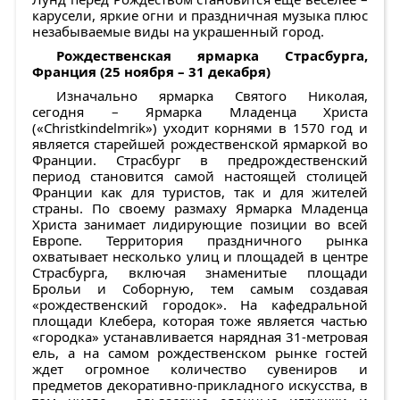
карусели, яркие огни и праздничная музыка плюс
незабываемые виды на украшенный город.
Рождественская ярмарка Страсбурга,
Франция (25 ноября – 31 декабря)
Изначально ярмарка Святого Николая,
сегодня – Ярмарка Младенца Христа
(«Christkindelmrik») уходит корнями в 1570 год и
является старейшей рождественской ярмаркой во
Франции. Страсбург в предрождественский
период становится самой настоящей столицей
Франции как для туристов, так и для жителей
страны. По своему размаху Ярмарка Младенца
Христа занимает лидирующие позиции во всей
Европе. Территория праздничного рынка
охватывает несколько улиц и площадей в центре
Страсбурга, включая знаменитые площади
Брольи и Соборную, тем самым создавая
«рождественский городок». На кафедральной
площади Клебера, которая тоже является частью
«городка» устанавливается нарядная 31-метровая
ель, а на самом рождественском рынке гостей
ждет огромное количество сувениров и
предметов декоративно-прикладного искусства, в