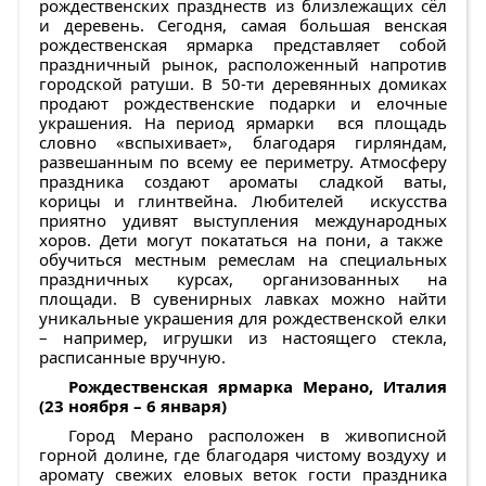
рождественских празднеств из близлежащих сёл
и деревень. Сегодня, самая большая венская
рождественская ярмарка представляет собой
праздничный рынок, расположенный напротив
городской ратуши. В 50-ти деревянных домиках
продают рождественские подарки и елочные
украшения. На период ярмарки вся площадь
словно «вспыхивает», благодаря гирляндам,
развешанным по всему ее периметру. Атмосферу
праздника создают ароматы сладкой ваты,
корицы и глинтвейна. Любителей искусства
приятно удивят выступления международных
хоров. Дети могут покататься на пони, а также
обучиться местным ремеслам на специальных
праздничных курсах, организованных на
площади. В сувенирных лавках можно найти
уникальные украшения для рождественской елки
– например, игрушки из настоящего стекла,
расписанные вручную.
Рождественская ярмарка Мерано, Италия
(23 ноября – 6 января)
Город Мерано расположен в живописной
горной долине, где благодаря чистому воздуху и
аромату свежих еловых веток гости праздника