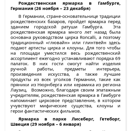
Рождественская ярмарка в Гамбурге,
Германия (26 ноября – 23 декабря)
В Германии, стране-основательнице традиции
рождественских базаров, пройдет ярмарка перед
зданием городской ратуши Гамбурга. Эта
рождественская ярмарка много лет назад была
основана руководством цирка Roncalli, а поэтому
традиционный «глювайн» или глинтвейн здесь
подают артисты цирка и клоуны. Для того чтобы
на площади уместился весь рождественский
ассортимент ежегодно устанавливают порядка 69
палаток. В них гости смогут найти изделия
ручной работы, предметы интерьера,
произведения искусства, а также лучшие
продукты из всех уголков Германии, такие как
пряники из Нюрнберга или керамика из региона
Лаузиц. Возможно, благодаря своим эпатажным
учредителям, рождественская ярмарка в Гамбурге
напоминает цирковое представление, в котором
учувствуют мифические существа, клоуны и
герои фантастических фильмов.
Ярмарка в парке Лисеберг, Гетеборг,
Швеция (29 ноября – 6 января)