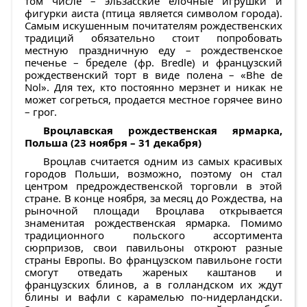
том числе – эльзасские елочные игрушки и
фигурки аиста (птица является символом города).
Самым искушенным почитателям рождественских
традиций обязательно стоит попробовать
местную праздничную еду – рождественское
печенье – бределе (фр. Bredle) и французский
рождественский торт в виде полена – «Bhe de
Nol». Для тех, кто постоянно мерзнет и никак не
может согреться, продается местное горячее вино
– грог.
Вроцлавская рождественская ярмарка,
Польша (23 ноября – 31 декабря)
Вроцлав считается одним из самых красивых
городов Польши, возможно, поэтому он стал
центром предрождественской торговли в этой
стране. В конце ноября, за месяц до Рождества, на
рыночной площади Вроцлава открывается
знаменитая рождественская ярмарка. Помимо
традиционного польского ассортимента
сюрпризов, свои павильоны откроют разные
страны Европы. Во французском павильоне гости
смогут отведать жареных каштанов и
французских блинов, а в голландском их ждут
блины и вафли с карамелью по-нидерландски.