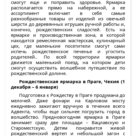
смогут еще и поправить здоровье. Ярмарка
располагается прямо на набережной, а ее
ассортимент включает в себя самые
разнообразные товары от изделий из овечьей
шерсти до деревянных игрушек ручной работы и,
конечно, рождественских сладостей. Есть на
ярмарке и производственная зона, в которой
находится ремесленная мастерская, кулинарный
цех, где маленькие посетители смогут сами
испечь рождественское печенье и угостить
родителей.. По всей территории ярмарки
движется маленький поезд, на котором дети
смогут осуществить волшебное путешествие по
рождественской долине.
Рождественская ярмарка в Праге, Чехия (1
декабря – 6 января)
Подготовка к Рождеству в Праге продумана до
мелочей. Даже фонари на Карловом мосту
ежедневно зажигают вручную в течение всего
Адвента, чтобы еще сильнее погрузить город в
волшебство. Предновогодняя ярмарка в Праге
занимает сразу две площади – Вацлавскую и
Староместскую. Детям понравится живой
рождественский вертеп и небольшой загон с