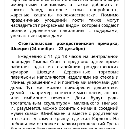
имбирными пряниками, а также добавить в
список блюд, которые стоит попробовать,
жареные каштаны по-рождественски. Помимо
праздничных угощений гости также могут
насладиться прекрасным видом, который создают
резные деревянные павильоны с подарками,
увешанные гирляндами.
Стокгольмская рождественская ярмарка,
Швеция (24 ноября – 23 декабря)
Ежедневно с 11 до 18 часов на центральной
площади Гампла Стан в предновогоднее время
работает одна из старейших рождественских
ярмарок Швеции. Деревянные торговые
павильоны наполняются изделиями из стекла и
глины, украшениями и приятными мелочами для
дома. Тут же можно приобрести деликатесы
домой – например, копченое мясо оленя, лосось
или имбирное печенье. Дети будут рады
трогательным скульптурам маленького Нильса.
И, разумеется, можно сходить с ними в соседний
музей сказок Юнибаккен и вместе с родителями
отыскать ту самую крышу, где жил Карлсон. На
небольшом островке с парком развлечений Грена
Лунд перед Рождеством становится еще веселее –