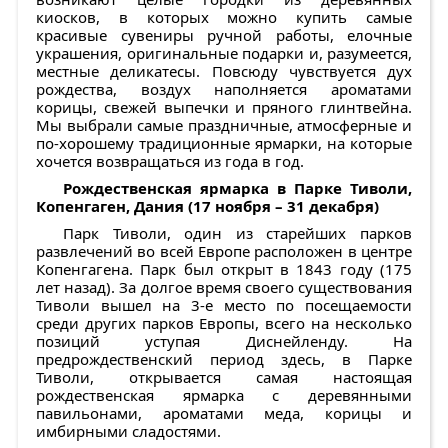
киосков, в которых можно купить самые
красивые сувениры ручной работы, елочные
украшения, оригинальные подарки и, разумеется,
местные деликатесы. Повсюду чувствуется дух
рождества, воздух наполняется ароматами
корицы, свежей выпечки и пряного глинтвейна.
Мы выбрали самые праздничные, атмосферные и
по-хорошему традиционные ярмарки, на которые
хочется возвращаться из года в год.
Рождественская ярмарка в Парке Тиволи,
Копенгаген, Дания (17 ноября – 31 декабря)
Парк Тиволи, один из старейших парков
развлечений во всей Европе расположен в центре
Копенгагена. Парк был открыт в 1843 году (175
лет назад). За долгое время своего существования
Тиволи вышел на 3-е место по посещаемости
среди других парков Европы, всего на несколько
позиций уступая Диснейленду. На
предрождественский период здесь, в Парке
Тиволи, открывается самая настоящая
рождественская ярмарка с деревянными
павильонами, ароматами меда, корицы и
имбирными сладостями.