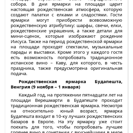
собора. В дни ярмарки на площади царит
настоящая рождественская атмосфера, которую
создают палатки с елками и сладостями. Гости
ярмарки могут приобрести всевозможную
рождественскую атрибутику: шарфы, свечи, елки,
рождественские украшения, а также детали для
мини-сценок, которые изображают рождение
Иисуса. Также на период рождественской ярмарки
на площади проходят спектакли, музыкальные
парады и выставки. Кроме этого у каждого гостя
есть возможность попробовать традиционное
испанское вино – Каву, для которого, в честь
праздника, также предусмотрена оригинальная
подача.
Рождественская ярмарка Будапешта,
Венгрия (9 ноября – 1 января)
Каждый год, на протяжении пятнадцати лет на
площади Верешмарти в Будапеште проходит
традиционная рождественская ярмарка. Несмотря
на относительно юный возраст, ярмарка
Будапешта входит в 10-ку лучших рождественских
базаров в Европе. На эту ярмарку уже стоит
поехать для того, чтобы попробовать лучшее
горячее вино в сочетании с вкуснейшими в мире