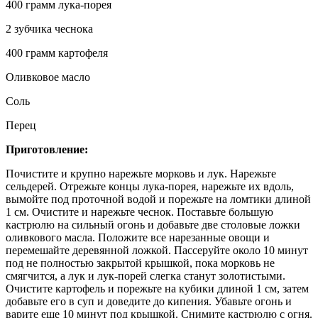
400 грамм лука-порея
2 зубчика чеснока
400 грамм картофеля
Оливковое масло
Соль
Перец
Приготовление:
Почистите и крупно нарежьте морковь и лук. Нарежьте
сельдерей. Отрежьте концы лука-порея, нарежьте их вдоль,
вымойте под проточной водой и порежьте на ломтики длиной
1 см. Очистите и нарежьте чеснок. Поставьте большую
кастрюлю на сильный огонь и добавьте две столовые ложки
оливкового масла. Положите все нарезанные овощи и
перемешайте деревянной ложкой. Пассеруйте около 10 минут
под не полностью закрытой крышкой, пока морковь не
смягчится, а лук и лук-порей слегка станут золотистыми.
Очистите картофель и порежьте на кубики длиной 1 см, затем
добавьте его в суп и доведите до кипения. Убавьте огонь и
варите еще 10 минут под крышкой. Снимите кастрюлю с огня.