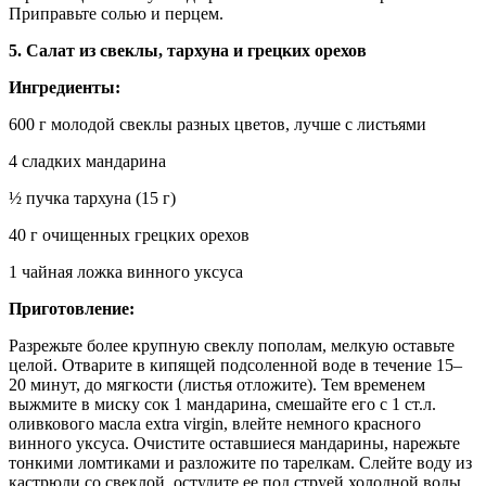
Приправьте солью и перцем.
5. Салат из свеклы, тархуна и грецких орехов
Ингредиенты:
600 г молодой свеклы разных цветов, лучше с листьями
4 сладких мандарина
½ пучка тархуна (15 г)
40 г очищенных грецких орехов
1 чайная ложка винного уксуса
Приготовление:
Разрежьте более крупную свеклу пополам, мелкую оставьте
целой. Отварите в кипящей подсоленной воде в течение 15–
20 минут, до мягкости (листья отложите). Тем временем
выжмите в миску сок 1 мандарина, смешайте его с 1 ст.л.
оливкового масла extra virgin, влейте немного красного
винного уксуса. Очистите оставшиеся мандарины, нарежьте
тонкими ломтиками и разложите по тарелкам. Слейте воду из
кастрюли со свеклой, остудите ее под струей холодной воды,