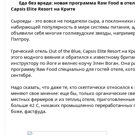
Еда без вреда: новая программа Raw Food
в отел
Capsis Elite Resort на Крите
Сыроеды - это вовсе не поедатели сыра, а поклонники
набирающей популярность в мире системы питания, а
объявили себя многие голливудские звезды, например
Пэлтроу.
Греческий отель Out of the Blue, Capsis Elite Resort на
этого модного веяния и обратился к известному брита
инструктору по йоге и велнес-коучу Элен Воган. Она 
программу Raw Food специально для гостей отеля, кото
сентябре.
Надо сказать, что даже те, кто скептически относился к
меняют свое мнение: еще бы, только органические св
местных фермеров и из теплиц отеля, приготовленные
больше 42 С, никаких промышленно переработанных п
боже, фастфуда.