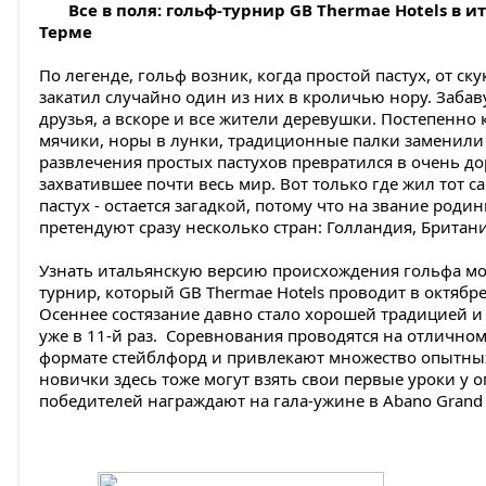
Все в поля: гольф-турнир GB Thermae Hotels в 
Терме
По легенде, гольф возник, когда простой пастух, от ск
закатил случайно один из них в кроличью нору. Забав
друзья, а вскоре и все жители деревушки. Постепенно
мячики, норы в лунки, традиционные палки заменили 
развлечения простых пастухов превратился в очень до
захватившее почти весь мир. Вот только где жил тот 
пастух - остается загадкой, потому что на звание роди
претендуют сразу несколько стран: Голландия, Британи
Узнать итальянскую версию происхождения гольфа м
турнир, который GB Thermae Hotels проводит в октябре 
Осеннее состязание давно стало хорошей традицией и 
уже в 11-й раз. Соревнования проводятся на отличном
формате стейблфорд и привлекают множество опытных
новички здесь тоже могут взять свои первые уроки у 
победителей награждают на гала-ужине в Abano Grand 