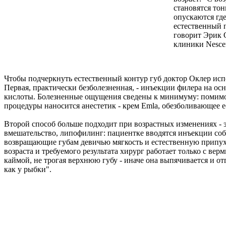
становятся тон
опускаются где-
естественный п
говорит Эрик 
клиники Nescen
Чтобы подчеркнуть естественный контур губ доктор Оклер исп
Первая, практически безболезненная, - инъекции филера на ос
кислоты. Болезненные ощущения сведены к минимуму: помимо 
процедуры наносится анестетик - крем Emla, обезболивающее ес
Второй способ больше подходит при возрастных изменениях - 
вмешательство, липофилинг: пациентке вводятся инъекции соб
возвращающие губам девичью мягкость и естественную припух
возраста и требуемого результата хирург работает только с вер
каймой, не трогая верхнюю губу - иначе она выпячивается и отг
как у рыбки".