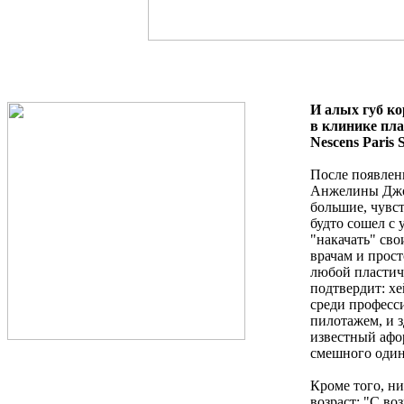
И алых губ ко
в клинике пл
Nescens Paris 
После появлен
Анжелины Джо
большие, чувс
будто сошел с
"накачать" сво
врачам и прост
любой пластич
подтвердит: хе
среди профес
пилотажем, и з
известный афор
смешного один
Кроме того, ни
возраст: "С во