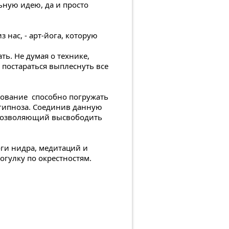
ьную идею, да и просто
 нас, - арт-йога, которую
ть. Не думая о технике,
о постараться выплеснуть все
сование способно погружать
 гипноза. Соединив данную
 позволяющий высвободить
оги нидра, медитаций и
гулку по окрестностям.