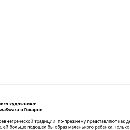
него художника:
SwaSwara в Гокарне
древнегреческой традиции, по-прежнему представляют как д
ое, ей больше подошел бы образ маленького ребенка. Тольк