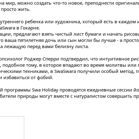
 на мир, можно создать что-то новое, преподнести оригинал
ь просто жить.
треннего ребенка или художника, который есть в каждом из
aSwara в Гокарне.
ции, предлагают взять чистый лист бумаги и начать рисова
что ваша пятилетняя дочь или сын могли бы лучше - а прост
 на лежащую перед вами белизну листа.
опсихолог Роджер Сперри подтвердил, что интуитивное ри
е, подобное тому, в которое впадают во время молитвы или
ическими техниками, в SwaSwara получили особый метод,
 избавиться от фобий.
ой программы Swa Holiday проводятся ежедневные сессии й
ители природы могут вместе с натуралистом совершить про