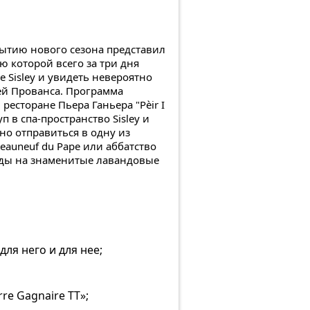
рытию нового сезона представил
 которой всего за три дня
 Sisley и увидеть невероятно
ей Прованса. Программа
есторане Пьера Ганьера "Pèir I
уп в спа-пространство Sisley и
о отправиться в одну из
teauneuf du Pape или аббатство
иды на знаменитые лавандовые
ля него и для нее;
re Gagnaire TT»;