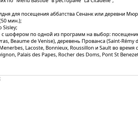
х по “Menu Bastide” в ресторане “La Citadelle”;
лдня для посещения аббатства Сенанк или деревни Мюр
50 мин.);
Sisley;
 с шофером по одной из программ на выбор: посещение
ras, Beaume de Venise), деревень Прованса (Saint-Rémy d
 Menerbes, Lacoste, Bonnieux, Roussillon и Sault во время
ignon, Palais des Papes, Rocher des Doms, Pont St Benezet