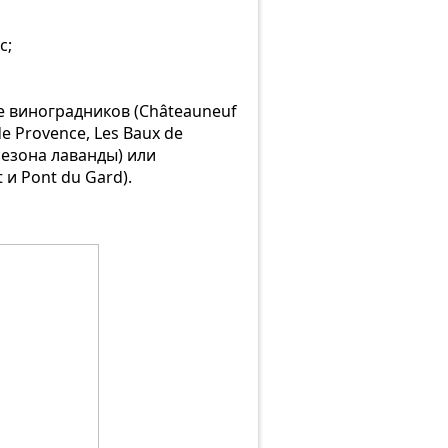
с;
 виноградников (Châteauneuf
e Provence, Les Baux de
 сезона лаванды) или
 и Pont du Gard).