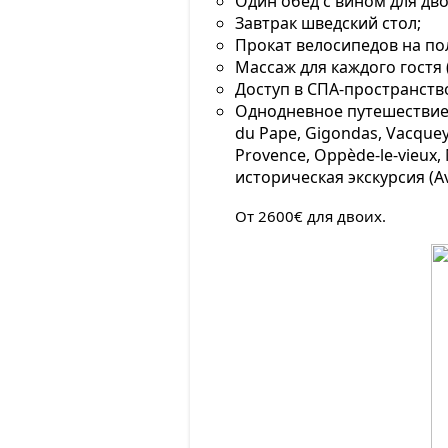
Один обед с вином для двои
Завтрак шведский стол;
Прокат велосипедов на по
Массаж для каждого гостя (
Доступ в СПА-пространство 
Однодневное путешествие
du Pape, Gigondas, Vacquey
Provence, Oppède-le-vieux,
историческая экскурсия (Av
От 2600€ для двоих.