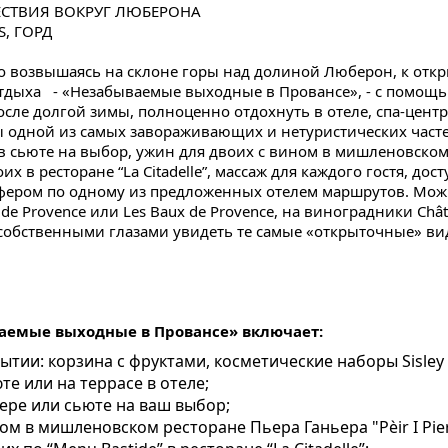
ЕСТВИЯ ВОКРУГ ЛЮБЕРОНА
S, ГОРД
рдо возвышаясь на склоне горы над долиной Люберон, к отк
дыха - «Незабываемые выходные в Провансе», - с помощью
сле долгой зимы, полноценно отдохнуть в отеле, спа-центре
 одной из самых завораживающих и нетуристических част
 сьюте на выбор, ужин для двоих с вином в мишленовском р
оих в ресторане “La Citadelle”, массаж для каждого гостя, дост
фером по одному из предложенных отелем маршрутов. Можн
 de Provence или Les Baux de Provence, на виноградники Châ
 собственными глазами увидеть те самые «открыточные» в
емые выходные в Провансе» включает:
тии: корзина с фруктами, косметические наборы Sisley д
е или на террасе в отеле;
ере или сьюте на ваш выбор;
ом в мишленовском ресторане Пьера Ганьера "Pèir I Pier