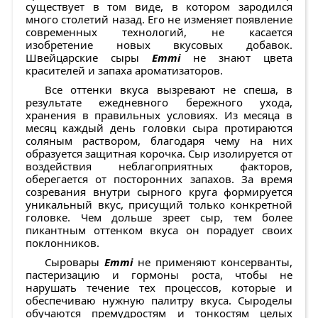
существует в том виде, в котором зародился
много столетий назад. Его не изменяет появление
современных технологий, не касается
изобретение новых вкусовых добавок.
Швейцарские сыры
Emmi
не знают цвета
красителей и запаха ароматизаторов.
Все оттенки вкуса вызревают не спеша, в
результате ежедневного бережного ухода,
хранения в правильных условиях. Из месяца в
месяц каждый день головки сыра протираются
соляным раствором, благодаря чему на них
образуется защитная корочка. Сыр изолируется от
воздействия неблагоприятных факторов,
оберегается от посторонних запахов. За время
созревания внутри сырного круга формируется
уникальный вкус, присущий только конкретной
головке. Чем дольше зреет сыр, тем более
пикантным оттенком вкуса он порадует своих
поклонников.
Сыровары
Emmi
не применяют консерванты,
пастеризацию и гормоны роста, чтобы не
нарушать течение тех процессов, которые и
обеспечиваю нужную палитру вкуса. Сыроделы
обучаются премудростям и тонкостям целых