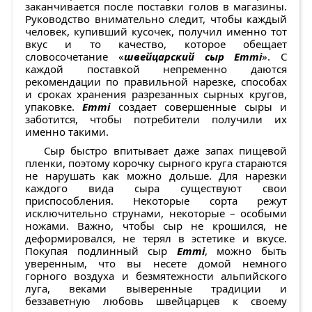
заканчивается после поставки голов в магазины.
Руководство внимательно следит, чтобы каждый
человек, купивший кусочек, получил именно тот
вкус и то качество, которое обещает
словосочетание «
швейцарский сыр Emmi
». С
каждой поставкой непременно даются
рекомендации по правильной нарезке, способах
и сроках хранения разрезанных сырных кругов,
упаковке.
Emmi
создает совершенные сыры и
заботится, чтобы потребители получили их
именно такими.
Сыр быстро впитывает даже запах пищевой
пленки, поэтому корочку сырного круга стараются
не нарушать как можно дольше. Для нарезки
каждого вида сыра существуют свои
приспособления. Некоторые сорта режут
исключительно струнами, некоторые – особыми
ножами. Важно, чтобы сыр не крошился, не
деформировался, не терял в эстетике и вкусе.
Покупая подлинный сыр
Emmi
, можно быть
уверенным, что вы несете домой немного
горного воздуха и безмятежности альпийского
луга, веками выверенные традиции и
беззаветную любовь швейцарцев к своему