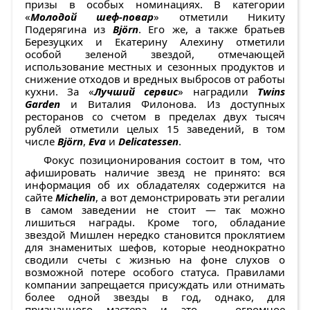
призы в особых номинациях. В категории
«
Молодой шеф-повар
» отметили Никиту
Подерягина из
Björn
. Его же, а также братьев
Березуцких и Екатерину Алехину отметили
особой зеленой звездой, отмечающей
использование местных и сезонных продуктов и
снижение отходов и вредных выбросов от работы
кухни. За «
Лучший сервис
» наградили
Twins
Garden
и Виталия Филонова. Из доступных
ресторанов со счетом в пределах двух тысяч
рублей отметили целых 15 заведений, в том
числе
Björn
,
Eva
и
Delicatessen
.
Фокус позиционирования состоит в том, что
афишировать наличие звезд не принято: вся
информация об их обладателях содержится на
сайте
Michelin
, а вот демонстрировать эти регалии
в самом заведении не стоит — так можно
лишиться награды. Кроме того, обладание
звездой Мишлен нередко становится проклятием
для знаменитых шефов, которые неоднократно
сводили счеты с жизнью на фоне слухов о
возможной потере особого статуса. Правилами
компании запрещается присуждать или отнимать
более одной звезды в год, однако, для
признанного мастера и это — огромное