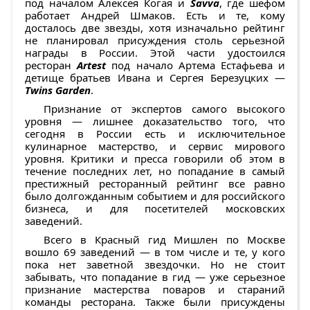
под началом Алексея Когая и
Savva
, где шефом
работает Андрей Шмаков. Есть и те, кому
досталось две звезды, хотя изначально рейтинг
не планировал присуждения столь серьезной
награды в России. Этой части удостоился
ресторан
Artest
под начало Артема Естафьева и
детище братьев Ивана и Сергея Березуцких —
Twins Garden
.
Признание от экспертов самого высокого
уровня — лишнее доказательство того, что
сегодня в России есть и исключительное
кулинарное мастерство, и сервис мирового
уровня. Критики и пресса говорили об этом в
течение последних лет, но попадание в самый
престижный ресторанный рейтинг все равно
было долгожданным событием и для российского
бизнеса, и для посетителей московских
заведений.
Всего в Красный гид Мишлен по Москве
вошло 69 заведений — в том числе и те, у кого
пока нет заветной звездочки. Но не стоит
забывать, что попадание в гид — уже серьезное
признание мастерства поваров и стараний
команды ресторана. Также были присуждены