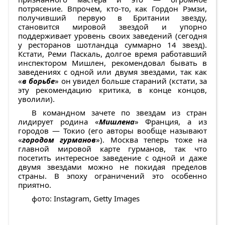
потрясение. Впрочем, кто-то, как Гордон Рэмзи,
получивший первую в Британии звезду,
становится мировой звездой и упорно
поддерживает уровень своих заведений (сегодня
у ресторанов шотландца суммарно 14 звезд).
Кстати, Реми Паскаль, долгое время работавший
инспектором Мишлен, рекомендовал бывать в
заведениях с одной или двумя звездами, так как
«
в борьбе
» он увидел больше стараний (кстати, за
эту рекомендацию критика, в конце концов,
уволили).
В командном зачете по звездам из стран
лидирует родина «
Мишлена
» Франция, а из
городов — Токио (его авторы вообще называют
«
городом гурманов
»). Москва теперь тоже на
главной мировой карте гурманов, так что
посетить интересное заведение с одной и даже
двумя звездами можно не покидая пределов
страны. В эпоху ограничений это особенно
приятно.
фото: Instagram, Getty Images