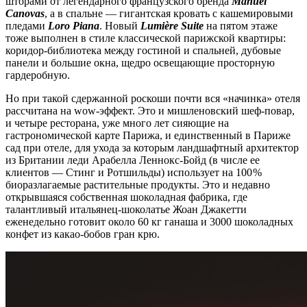
шторами от легендарного французского бренда
Manuel
Canovas
, а в спальне — гигантская кровать с кашемировыми
пледами
Loro Piana
. Новый
Lumière Suite
на пятом этаже
тоже выполнен в стиле классической парижской квартиры:
коридор-библиотека между гостиной и спальней, дубовые
панели и большие окна, щедро освещающие просторную
гардеробную.
Но при такой сдержанной роскоши почти вся «начинка» отеля
рассчитана на wow-эффект. Это и мишленовский шеф-повар,
и четыре ресторана, уже много лет сияющие на
гастрономической карте Парижа, и единственный в Париже
сад при отеле, для ухода за которым ландшафтный архитектор
из Британии леди Арабелла Леннокс-Бойд (в числе ее
клиентов — Стинг и Ротшильды) использует на 100 %
биоразлагаемые растительные продукты. Это и недавно
открывшаяся собственная шоколадная фабрика, где
талантливый итальянец-шоколатье Жоан Джакетти
еженедельно готовит около 60 кг ганаша и 3000 шоколадных
конфет из какао-бобов гран крю.