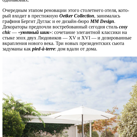
Очередным этапом реновации этого столетнего отеля, кото­
рый входит в престижную
Oetker Collection
, занималась
графиня Бергит Дуглас и ее дизайн-бюро
MM Design
.
Декораторы предпочли востребованный сегодня стиль
cosy
chic
— «
уютный шик
»: сочетание элегантной классики на
стыке эпох двух Людовиков — XV и XVI — и дозированные
вкрапления нового века. Три новых президентских сьюта
задуманы как
pied-à-terre
: дом вдали от дома.