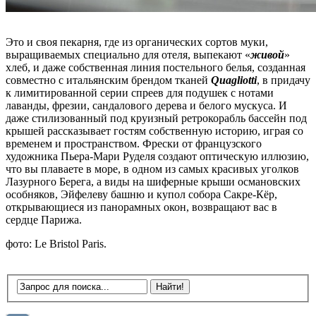
Это и своя пекарня, где из органических сортов муки,
выращиваемых специально для отеля, выпекают «
живой
»
хлеб, и даже собственная линия постельного белья, созданная
совместно с итальянским брендом тканей
Quagliotti
, в придачу
к лимитированной серии спреев для подушек с нотами
лаванды, фрезии, сандалового дерева и белого мускуса. И
даже стилизованный под круизный ретрокорабль бассейн под
крышей рассказывает гостям собственную историю, играя со
временем и пространством. Фрески от французского
художника Пьера-Мари Руделя создают оптическую иллюзию,
что вы плаваете в море, в одном из самых красивых уголков
Лазурного Берега, а виды на шиферные крыши османовских
особняков, Эйфелеву башню и купол собора Сакре-Кёр,
открывающиеся из панорамных окон, возвращают вас в
сердце Парижа.
фото: Le Bristol Paris.