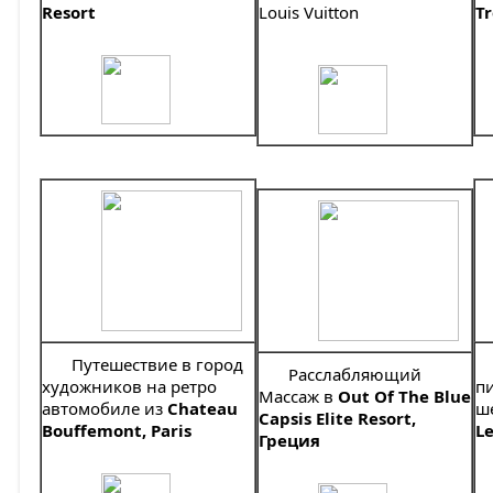
Resort
Louis Vuitton
T
Путешествие в город
Расслабляющий
художников на ретро
п
Массаж в
Out Of The Blue
автомобиле из
Chateau
ш
Capsis Elite Resort,
Bouffemont, Paris
L
Греция