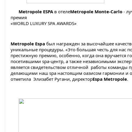
Metropole ESPA
в отеле
Metropole Monte-Carlo
- лу
премия
«WORLD LUXURY SPA AWARDS»
Metropole Espa
был награжден за высочайшее качеств
уникальные процедуры. «Это большая честь для нас п
престижную премию, особенно, когда она вручается го
посетившими spa-центр, а также независимыми экспер
является свидетельством отличной работы команды п
делающими наш spa настоящим оазисом гармонии и о
отметила Элизабет Ругани, директор
Espa Metropole
.