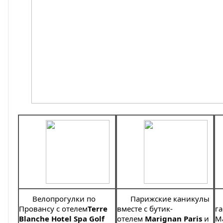
Велопрогулки по
Парижские каникулы
Провансу с отелем
Terre
вместе с бутик-
г
Blanche Hotel Spa Golf
отелем
Marignan Paris
и
М