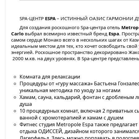
SPA-ЦЕНТР
ESPA
– ИСТИННЫЙ ОАЗИС ГАРМОНИИ Д
Для создания роскошного Spa-центра отель
Metrop
Carlo
выбрал всемирно известный бренд
Espa
. Прост
самом сердце Монако всего в нескольких шагах от Каз
идеальным местом для тех, кто хочет освободить свой 
энергией. Роскошное пространство декорировано Жак
2000 м.кв. на двух уровнях. В Spa-центре представле
Комната для релаксации
Процедуры от «гуру массажа» Бастьена Гонзалеса
уникальная методика по уходу за ногами
Хамам, сауна, кальдарий, фонтан с дробленым л
душа
10 процедурных комнат, включая 2 приватных с
ванной с хромотерапией и хамам с душем
Фитнес студия Metropole Espa также предлагает
отдыха ОДИССЕЙ, дизайном которого занимался
Лагерфельд. Здесь можно поплавать в подогре