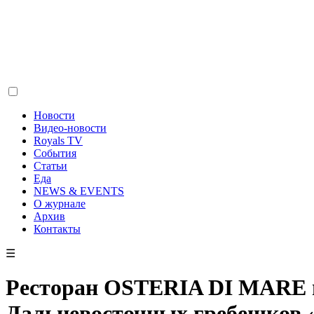
Новости
Видео-новости
Royals TV
События
Статьи
Еда
NEWS & EVENTS
О журнале
Архив
Контакты
☰
Ресторан OSTERIA DI MARE п
Дальневосточных гребешков 