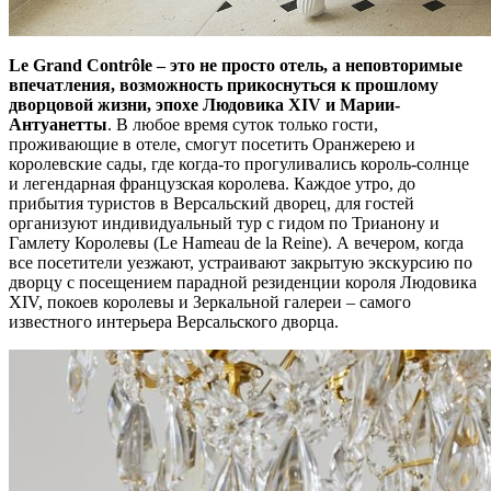
Le Grand Contrôle – это не просто отель, а неповторимые
впечатления, возможность прикоснуться к прошлому
дворцовой жизни, эпохе Людовика XIV и Марии-
Антуанетты
. В любое время суток только гости,
проживающие в отеле, смогут посетить Оранжерею и
королевские сады, где когда-то прогуливались король-солнце
и легендарная французская королева. Каждое утро, до
прибытия туристов в Версальский дворец, для гостей
организуют индивидуальный тур с гидом по Трианону и
Гамлету Королевы (Le Hameau de la Reine). А вечером, когда
все посетители уезжают, устраивают закрытую экскурсию по
дворцу с посещением парадной резиденции короля Людовика
XIV, покоев королевы и Зеркальной галереи – самого
известного интерьера Версальского дворца.