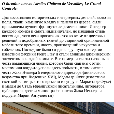
О дизайне отеля Airelles Château de Versailles, Le Grand
Contrôle:
Для воссоздания исторических интерьерных деталей, включая
полы, ткани, каменную кладку и панели из дерева, были
приглашены лучшие французские ремесленники. Интерьер
каждого номера и сьюта индивидуален, но изящный стиль
восемнадцатого века прослеживается во всем: от цветовых
решений и подобранных тканей до старинной оригинальной
мебели того времени, люстр, произведений искусства и
гобеленов. Последние были созданы вручную мастерами
известной фабрики Pierre Frey и стали главным дизайнерским
элементом в каждой комнате. Все номера и сьюты названы в
честь выдающихся людей, которые были связаны с этим
местом или когда-то успели здесь побывать, в том числе в
честь Жака Неккера (генерального директора финансового
ведомства при Людовике XVI), Мадам де Фуке (известной
светской «львицы» того времени и супруги Маркиза де Фуке)
и мадам де Сталь (французской писательницы, литератора,
публициста, дочери министра финансов Жака Неккера и
подруги Марии-Антуанетты).