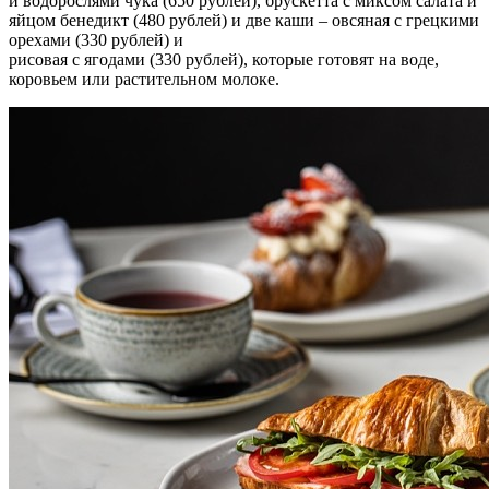
и водорослями чука (650 рублей), брускетта с миксом салата и
яйцом бенедикт (480 рублей) и две каши – овсяная с грецкими
орехами (330 рублей) и
рисовая с ягодами (330 рублей), которые готовят на воде,
коровьем или растительном молоке.