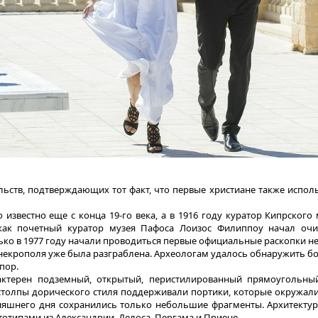
льств, подтверждающих тот факт, что первые христиане также исполь
 известно еще с конца 19-го века, а в 1916 году куратор Кипрског
как почетный куратор музея Пафоса Лоизос Филиппоу начал очи
лько в 1977 году начали проводиться первые официальные раскопки н
некрополя уже была разграблена. Археологам удалось обнаружить бо
пор.
актерен подземный, открытый, перистилированный прямоугольны
столпы дорического стиля поддерживали портики, которые окружал
няшнего дня сохранились только небольшие фрагменты. Архитекту
тотипами из Александрии, Делоса, Пергама и Приене.