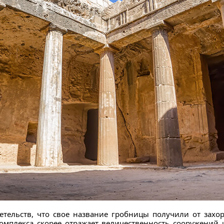
етельств, что свое название гробницы получили от захо
омплекса скорее отражает величественность сооружений и