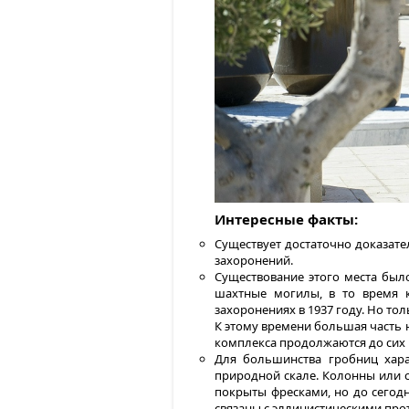
Интересные факты:
Существует достаточно доказате
захоронений.
Существование этого места было
шахтные могилы, в то время 
захоронениях в 1937 году. Но то
К этому времени большая часть 
комплекса продолжаются до сих 
Для большинства гробниц хар
природной скале. Колонны или 
покрыты фресками, но до сегод
связаны с эллинистическими про