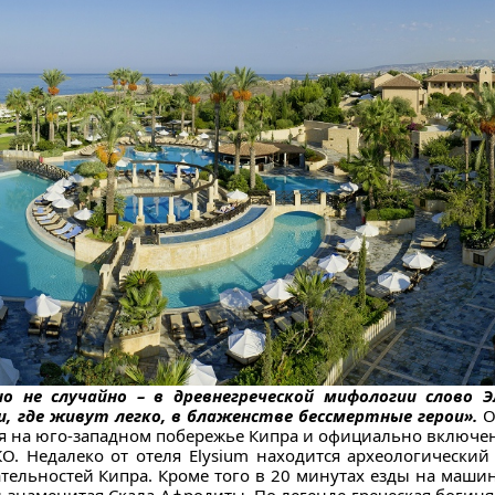
 не случайно – в древнегреческой мифологии слово Э
и, где живут легко, в блаженстве бессмертные герои».
О
ся на юго-западном побережье Кипра и официально включен
. Недалеко от отеля Elysium находится археологический
ельностей Кипра. Кроме того в 20 минутах езды на машин
 знаменитая Скала Афродиты. По легенде греческая богин