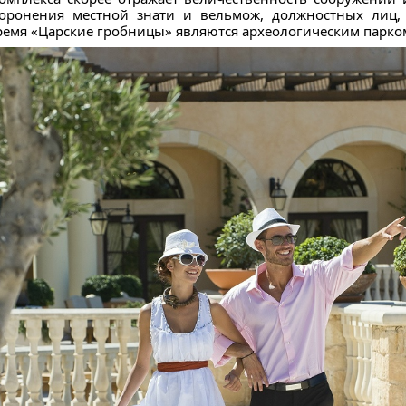
хоронения местной знати и вельмож, должностных лиц,
ремя «Царские гробницы» являются археологическим парко