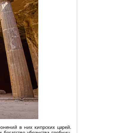
ронений в них кипрских царей.
 богатство убранства гробниц.