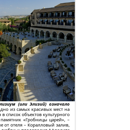
лизиум (или Элизий) означало
дно из самых красивых мест на
 в список объектов культурного
 памятник «Гробницы царей», –
е от отеля – Коралловый залив,
я любви и плодородия Афродита