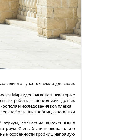
зовали этот участок земли для своих
о музея Маркидес раскопал некоторые
стные работы в нескольких других
екрополя и исследования комплекса.
лее ста больших гробниц, а раскопки
й атриум, полностью высеченный в
и атриум. Стены были первоначально
рные особенности гробниц напрямую