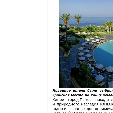
Название отеля было выбрано
«райское место на конце земл
Кипре – город Пафос – находит
и природного наследия ЮНЕСКО
одна из главных достопримечат
Катакомбы Святой Соломонии и