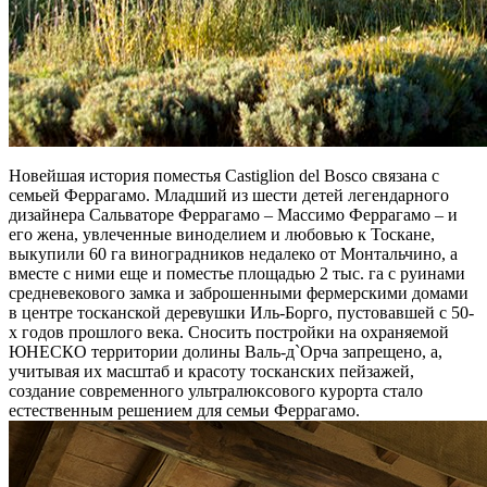
Новейшая история поместья Castiglion del Bosco связана с
семьей Феррагамо. Младший из шести детей легендарного
дизайнера Сальваторе Феррагамо – Массимо Феррагамо – и
его жена, увлеченные виноделием и любовью к Тоскане,
выкупили 60 га виноградников недалеко от Монтальчино, а
вместе с ними еще и поместье площадью 2 тыс. га с руинами
средневекового замка и заброшенными фермерскими домами
в центре тосканской деревушки Иль-Борго, пустовавшей с 50-
х годов прошлого века. Сносить постройки на охраняемой
ЮНЕСКО территории долины Валь-д`Орча запрещено, а,
учитывая их масштаб и красоту тосканских пейзажей,
создание современного ультралюксового курорта стало
естественным решением для семьи Феррагамо.