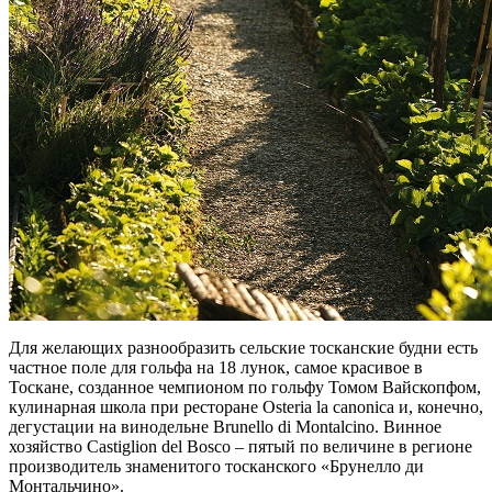
Для желающих разнообразить сельские тосканские будни есть
частное поле для гольфа на 18 лунок, самое красивое в
Тоскане, созданное чемпионом по гольфу Томом Вайскопфом,
кулинарная школа при ресторане Оsteria la canonica и, конечно,
дегустации на винодельне Brunello di Montalcino. Винное
хозяйство Castiglion del Bosco – пятый по величине в регионе
производитель знаменитого тосканского «Брунелло ди
Монтальчино».