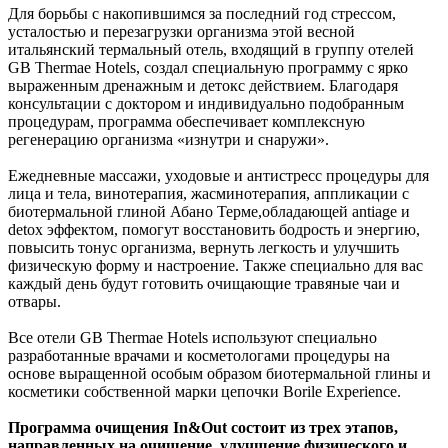
Для борьбы с накопившимся за последний год стрессом,
усталостью и перезагрузки организма этой весной
итальянский термальный отель, входящий в группу отелей
GB Thermae Hotels, создал специальную программу с ярко
выраженным дренажным и детокс действием. Благодаря
консультации с доктором и индивидуально подобранным
процедурам, программа обеспечивает комплексную
регенерацию организма «изнутри и снаружи».
Ежедневные массажи, уходовые и антистресс процедуры для
лица и тела, винотерапия, жасминотерапия, аппликации с
биотермальной глиной Абано Терме,обладающей antiage и
detox эффектом, помогут восстановить бодрость и энергию,
повысить тонус организма, вернуть легкость и улучшить
физическую форму и настроение. Также специально для вас
каждый день будут готовить очищающие травяные чаи и
отвары.
Все отели GB Thermae Hotels используют специально
разработанные врачами и косметологами процедуры на
основе выращенной особым образом биотермальной глины и
косметики собственной марки цепочки Borile Experience.
Программа очищения In&Out состоит из трех этапов,
направленных на очищение, улучшение физического и