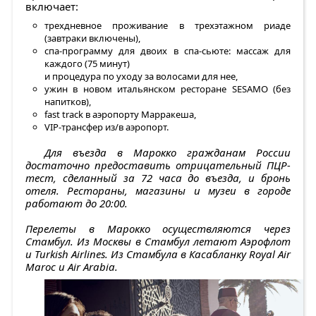
включает:
трехдневное проживание в трехэтажном риаде
(завтраки включены),
спа-программу для двоих в спа-сьюте: массаж для
каждого (75 минут)
и процедура по уходу за волосами для нее,
ужин в новом итальянском ресторане SESAMO (без
напитков),
fast track в аэропорту Марракеша,
VIP-трансфер из/в аэропорт.
Для въезда в Марокко гражданам России
достаточно предоставить отрицательный ПЦР-
тест, сделанный за 72 часа до въезда, и бронь
отеля. Рестораны, магазины и музеи в городе
работают до 20:00.
Перелеты в Марокко осуществляются через
Стамбул. Из Москвы в Стамбул летают Аэрофлот
и Turkish Airlines. Из Стамбула в Касабланку Royal Air
Maroc и Air Arabia.