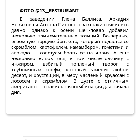
ФОТО
@13__RESTAURANT
В заведении Глена Баллиса, Аркадия
Новикова и Антона Пинского завтраки появились
давно, однако к осени шеф-повар добавил
несколько примечательных позиций. Во-первых,
огромную порцию брискета, который подается со
скрэмблом, картофелем, камамбером, томатами и
авокадо — советуем брать ее на двоих. А еще
несколько видов каш, в том числе овсянку с
инжиром, взбитый топленый творог с
клубничным конфи, который заменит любой
десерт, и хрустящий, в меру масленый круассан с
лососем и скрэмблом. В дуэте с отличным
американо — правильная комбинация для начала
дня.