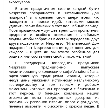
аксессуаров.
В этом праздничном сезоне каждый бутик
Nespresso превращается в "Итальянский Дом
подарков" и открывает свои двери всем, кто
находится в поиске идей, которыми можно
удивить своих близких в этот волшебный период.
Пора праздников – лучшее время для проявления
щедрости и особого внимания к любимым
людям, чтобы собраться вместе и порадовать друг
друга подарками от Nespresso. "Итальянский Дом
подарков" от Nespresso станет вдохновением для
каждого – ищете ли вы что-то особенное для
родных или составляете свой список желаний.
В преддверии новогодних праздников
Nespresso традиционно выпускает
лимитированную коллекцию кофе Variations Italia,
вдохновленную традициями Италии, которые
несут дань уважения истинному итальянскому
гостеприимству и тем теплым и добрым
моментам, которые мы проводим с близкими в
этот период. В блендах коллекции нашли
отражение ноты традиционных десертов из
различных регионов Италии: пирог с фундуком,
печенье амаретти и бискотти с орехом пекан. В