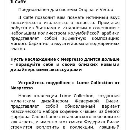
Il Caffè
Предназначен для системы Original и Vertuo
II Caffè позволит вам познать истинный вкус
классического итальянского эспрессо. Промытая
робуста из Вьетнама и Индонезии в сочетании с
небольшим количеством колумбийской арабики
представляет собой эффектную композицию
мягкого бархатного вкуса и аромата поджаренных
злаков.
Пусть наслаждение с Nespresso длится дольше
– порадуйте себя и своих близких новыми
дизайнерскими аксессуарами
Устройтесь поудобнее с Lume Collection от
Nespresso
Новая коллекция Lume Collection, созданная
миланским дизайнером Федерикой Биази,
представляет собой обновленный вариант
классического набора кофейных чашек из белого
фарфора. Слово Lume с итальянского переводится
как «свет», и именно этот смысл Федерика Биази
стремится воплотить в коллекции. Изящный