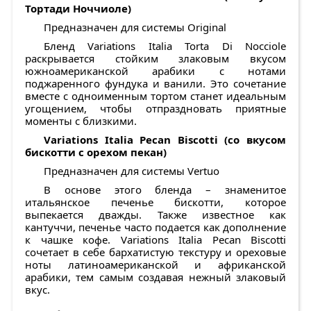
Тортади Ноччиоле)
Предназначен для системы Original
Бленд Variations Italia Torta Di Nocciole
раскрывается стойким злаковым вкусом
южноамериканской арабики с нотами
поджаренного фундука и ванили. Это сочетание
вместе с одноименным тортом станет идеальным
угощением, чтобы отпраздновать приятные
моменты с близкими.
Variations Italia Pecan Biscotti (со вкусом
бискотти с орехом пекан)
Предназначен для системы Vertuo
В основе этого бленда – знаменитое
итальянское печенье бискотти, которое
выпекается дважды. Также известное как
кантуччи, печенье часто подается как дополнение
к чашке кофе. Variations Italia Pecan Biscotti
сочетает в себе бархатистую текстуру и ореховые
ноты латиноамериканской и африканской
арабики, тем самым создавая нежный злаковый
вкус.