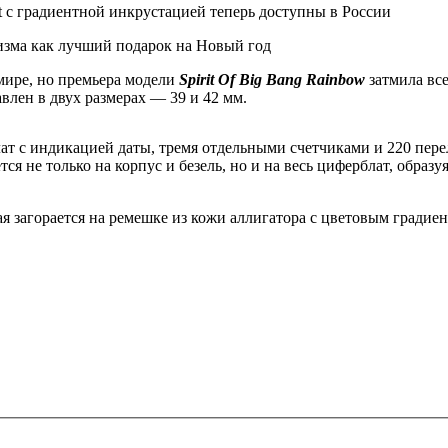
t с градиентной инкрустацией теперь доступны в России
изма как лучший подарок на Новый год
мире, но премьера модели
Spirit Of Big Bang Rainbow
затмила вс
авлен в двух размерах — 39 и 42 мм.
ат с индикацией даты, тремя отдельными счетчиками и 220 пе
ся не только на корпус и безель, но и на весь циферблат, образу
я загорается на ремешке из кожи аллигатора с цветовым градиен