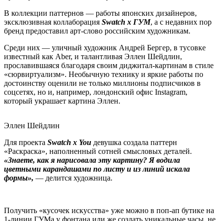
В коллекции паттернов — работы японских дизайнеров,
эксклюзивная коллаборация
Swatch x ГУМ
, а с недавних пор
бренд предоставил арт-слово российским художникам.
Среди них — уличный художник Андрей Бергер, в тусовке
известный как Aber, и талантливая Эллен Шейдлин,
прославившаяся благодаря своим диджитал-картинам в стиле
«сюрвиртуализм». Необычную технику и яркие работы по
достоинству оценили не только миллионы подписчиков в
соцсетях, но и, например, лондонский офис Instagram,
который украшает картина Эллен.
Эллен Шейдлин
Для проекта
Swatch x You
девушка создала паттерн
«Раскраска», наполненный сотней смысловых деталей.
«Знаете, как я нарисовала эту картину? Я водила
цветными карандашами по листу и из линий искала
формы»,
— делится художница.
Получить «кусочек искусства» уже можно в поп-ап бутике на
1-линии ГУМа у фонтана или же создать уникальные часы, не