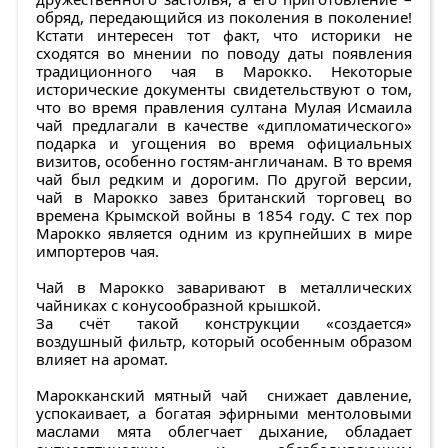
обряд, передающийся из поколения в поколение!
Кстати интересен тот факт, что историки не
сходятся во мнении по поводу даты появления
традиционного чая в Марокко. Некоторые
исторические документы свидетельствуют о том,
что во время правления султана Мулая Исмаила
чай предлагали в качестве «дипломатического»
подарка и угощения во время официальных
визитов, особенно гостям-англичанам. В то время
чай был редким и дорогим. По другой версии,
чай в Марокко завез британский торговец во
времена Крымской войны в 1854 году. С тех пор
Марокко является одним из крупнейших в мире
импортеров чая.
Чай в Марокко заваривают в металлических
чайниках с конусообразной крышкой.
За счёт такой конструкции «создается»
воздушный фильтр, который особенным образом
влияет на аромат.
Марокканский мятный чай снижает давление,
успокаивает, а богатая эфирными ментоловыми
маслами мята облегчает дыхание, обладает