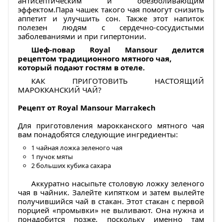
антисептическим и обезболивающим
эффектом.Пара чашек такого чая помогут снизить
аппетит и улучшить сон. Также этот напиток
полезен людям с сердечно-сосудистыми
заболеваниями и при гипертонии.
Шеф-повар Royal Mansour делится
рецептом традиционного мятного чая,
который подают гостям в отеле.
КАК ПРИГОТОВИТЬ НАСТОЯЩИЙ
МАРОККАНСКИЙ ЧАЙ?
Рецепт от Royal Mansour Marrakech
Для приготовления марокканского мятного чая
вам понадобятся следующие ингредиенты:
1 чайная ложка зеленого чая
1 пучок мяты
2 больших кубика сахара
Аккуратно насыпьте столовую ложку зеленого
чая в чайник. Залейте кипятком и затем вылейте
получившийся чай в стакан. Этот стакан с первой
порцией «промывки» не выливают. Она нужна и
понадобится позже, поскольку именно там