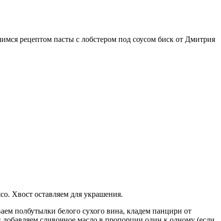
имся рецептом пасты с лобстером под соусом биск от Дмитрия
со. Хвост оставляем для украшения.
иваем полбутылки белого сухого вина, кладем панцири от
и добавляем сливочное масло в пропорции один к одному (если