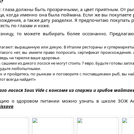
е?
и: глаза должны быть прозрачными, а цвет приятным. От р
ца, когда именно она была поймана. Если же вы покупаете 
ождения, а также дату разделки. Я предпочитаю покупать р
есть по глазам и коже.
разницу, то можете выбирать более осознанно. Предлага
длагают: выращенную или дикую. В Италии рестораны и супермаркеты
 такого нет, вы имеете право попросить сертификат происхождения. А
ведь на тарелке ваше здоровье.
 сашими из дикого лосося не могут стоить 7 евро. Будьте готовы запл
будьте любопытными.
иск и пройдетесь по рынкам и поговорите с поставщиками рыб, вы най
тот всегда найдет!»
го лосося Sous Vide с консоме из спаржи и грибов майтак
цию о здоровом питании можно узнать в школе ЗОЖ Ана
zissova