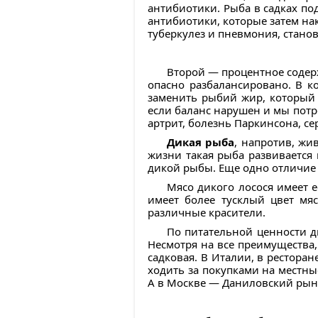
антибиотики. Рыба в садках по
антибиотики, которые затем нак
туберкулез и пневмония, стано
Второй — процентное содер
опасно разбалансировано. В к
заменить рыбий жир, который 
если баланс нарушен и мы потр
артрит, болезнь Паркинсона, с
Дикая рыба
, напротив, жи
жизни такая рыба развивается 
дикой рыбы. Еще одно отличие 
Мясо дикого лосося имеет 
имеет более тусклый цвет мя
различные красители.
По питательной ценности д
Несмотря на все преимущества,
садковая. В Италии, в ресторан
ходить за покупками на мест
А в Москве — Даниловский рын