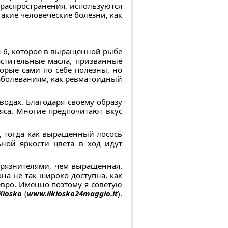
 распространения, используются
такие человеческие болезни, как
-6, которое в выращенной рыбе
астительные масла, призванные
орые сами по себе полезны, но
заболеваниям, как ревматоидный
 водах. Благодаря своему образу
мяса. Многие предпочитают вкус
а, тогда как выращенный лосось
ной яркости цвета в ход идут
грязнителями, чем выращенная.
на не так широко доступна, как
евро. Именно поэтому я советую
 Kiosko
(
www.ilkiosko24maggio.it
).