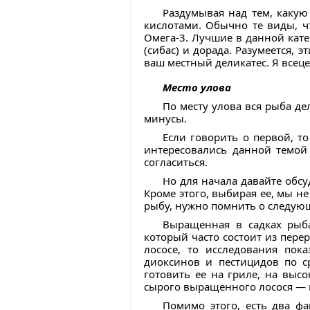
Раздумывая над тем, каку
кислотами. Обычно те виды, ч
Омега-3. Лучшие в данной кате
(сибас) и дорада. Разумеется,
ваш местный деликатес. Я всец
Место улова
По месту улова вся рыба де
минусы.
Если говорить о первой, то
интересовались данной темой 
согласиться.
Но для начала давайте обс
Кроме этого, выбирая ее, мы н
рыбу, нужно помнить о следую
Выращенная в садках рыба
который часто состоит из пер
лососе, то исследования по
диоксинов и пестицидов по с
готовить ее на гриле, на выс
сырого выращенного лосося — н
Помимо этого, есть два ф