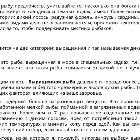
ю рыбу предпочесть, учитывайте то, насколько она бога
то живут в холодных и темных водах, имеют более высо
гории: дикий лосось, радужная форель, анчоусы, сардины, 
 этими видами дело не ограничивается и, приложив некотор
ело за то, чтобы поддерживать местных рыбаков.
лится на две категории: выращенная и так называемая дик
 это рыба, выращенная в море в специальных садках, т.е.
и знаете, что такая рыба отличается от дикой не в луч
удим плюсы.
Выращенная рыба
дешевле и гораздо более 
е увеличиваем и без того чрезмерный вылов дикой рыбы. 
щих факторах, влияющих на ваше здоровье.
 содержит больше загрязняющих веществ. Это происход
еработанной мелкой рыбы, пойманной в загрязненных вода
казывают более чем в 7 раз повышенное содержание п
равнению с диким лососем. Вред от потребления тако
оких температурах и снимать кожу перед едой. Как вы са
е лучший выбор, если вы заботитесь о своем здоровье.
актора, из-за которых я, пожалуй, никогда не выберу в