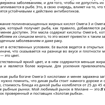
двержена заболеваниям, и для того, чтобы не допустить их
апливаются в рыбе. Это, в свою очередь, влияет на то, что 
вятся устойчивыми к действию антибиотиков.
жание полиненасыщенных жирных кислот Омега-3 и Омега
орм, который получает рыба, как правило, добавляются р
менее доступен. Эти масла содержат кислоты Омега-6, кот
ебляем их слишком много, то это может привести к таким 
ердечным заболеваниям и даже раку.
вет в естественных условиях. Ее вылов ведется в открытых
иначе, что сказывается на разнице во вкусе и плотности 
— это цвет.
естественный яркий цвет, и в нем содержится меньше жир
са и является более жирным. Для усиления привлекатель
икая рыба богаче Омега-3 кислотами и менее заражена за
 нужно помнить, что дикая рыба стоит намного дороже и о
е, стоимость блюда из дикой рыбы колеблется от 25 до 45 
ные рыбные рынки. Мой любимый рынок в Милане — это
Il
ок проверенный и поставщик «Золотая рыбка».