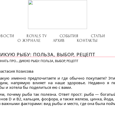
ОВОСТИ
ROYALS TV
СОБЫТИЯ
СТАТЬИ
О ЖУРНАЛЕ
АРХИВ
КОНТАКТЫ
ДИКУЮ РЫБУ: ПОЛЬЗА, ВЫБОР, РЕЦЕПТ
ЗНАТЬ ПРО… ДИКУЮ РЫБУ: ПОЛЬЗА, ВЫБОР, РЕЦЕПТ
астасия Хозисова
Какую именно предпочитаете и где обычно покупаете? Эт
 едим, напрямую влияет на наше здоровье. Недавно я п
 и хотела бы поделиться ею с вами.
им, почему рыба так полезна. Ответ прост: рыба — богат
ов D и B2, кальция, фосфора, а также железа, цинка, йода
 важными факторами: вид рыбы и место, где она была пой