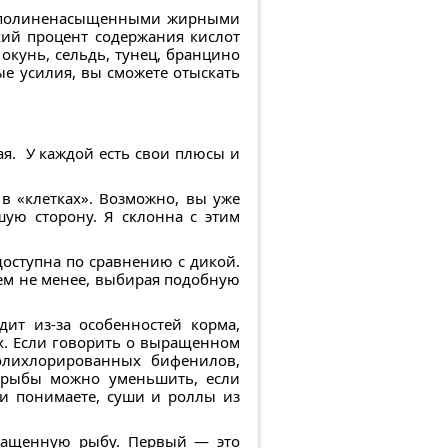
та полиненасыщенными жирными
кий процент содержания кислот
окунь, сельдь, тунец, бранцино
ые усилия, вы сможете отыскать
ая. У каждой есть свои плюсы и
 в «клетках». Возможно, вы уже
шую сторону. Я склонна с этим
доступна по сравнению с дикой.
Тем не менее, выбирая подобную
ит из-за особенностей корма,
х. Если говорить о выращенном
олихлорированных бифенилов,
й рыбы можно уменьшить, если
ми понимаете, суши и роллы из
ыращенную рыбу. Первый — это