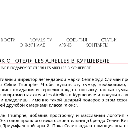
ОВОСТИ
ROYALS TV
СОБЫТИЯ
СТАТЬИ
О ЖУРНАЛЕ
АРХИВ
КОНТАКТЫ
К ОТ ОТЕЛЯ LES AIRELLES В КУРШЕВЕЛЕ
INE В ПОДАРОК ОТ ОТЕЛЯ LES AIRELLES В КУРШЕВЕЛЕ
тивный директор легендарной марки Celine Эди Слиман п
я Celine Triomphe. Чтобы купить эту сумку, необходим
в лист ожидания и терпеливо ждать посылку, так как сум
 апартаментах отеля les Airelles в Куршевеле и получить та
 владелицы. Именно такой щедрый подарок в этом сезоне
воей дружбой с марками класса "люкс".
ь Triumphe, добавив прострочку и массивный логотип н
70-х годов прошлого века основательница бренда Селин Вип
д Триумфальной аркой. Пока Селин ждала помощи, она ст