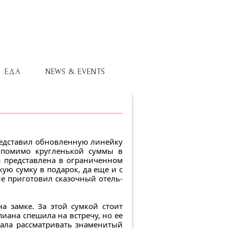
ЕДА
NEWS & EVENTS
редставил обновленную линейку
о, помимо кругленькой суммы в
ка представлена в ограниченном
кую сумку в подарок, да еще и с
 приготовил сказочный отель-
а замке. За этой сумкой стоит
иана спешила на встречу, но ее
ала рассматривать знаменитый