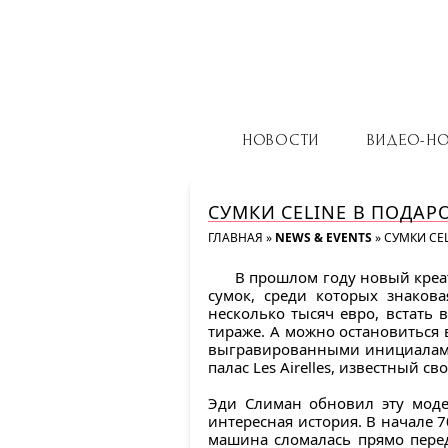
НОВОСТИ
ВИДЕО-Н
СУМКИ CELINE В ПОДАРО
ГЛАВНАЯ
»
NEWS & EVENTS
»
СУМКИ CEL
В прошлом году новый креа
сумок, среди которых знакова
несколько тысяч евро, встать 
тираже. А можно остановиться в
выгравированными инициалами
палас Les Airelles, известный с
Эди Слиман обновил эту модел
интересная история. В начале 
машина сломалась прямо пере