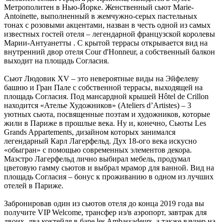
Метрополитен в Нью-Йорке. Женственный сьют Marie-
Antoinette, выполненный в жемчужно-серых пастельных
тонах с розовыми акцентами, назван в честь одной из самых
известных гостей отеля – легендарной французской королевы
Марии-Антуанетты . С крытой террасы открывается вид на
внутренний двор отеля Cour d'Honneur, а собственный балкон
выходит на площадь Согласия.
Сьют Людовик XV – это невероятные виды на Эйфелеву
башню и Гран Пале с собственной террасы, выходящей на
площадь Согласия. Под мансардной крышей Hôtel de Crillon
находится «Ателье Художников» (Ateliers d’Artistes) – 3
уютных сьюта, посвященные поэтам и художников, которые
жили в Париже в прошлые века. Ну и, конечно, Сьюты Les
Grands Appartements, дизайном которых занимался
легендарный Карл Лагерфельд. Дух 18-ого века искусно
«обыгран» с помощью современных элементов декора.
Маэстро Лагерфельд лично выбирал мебель, продумал
цветовую гамму сьютов и выбрал мрамор для ванной. Вид на
площадь Согласия – бонус к проживанию в одном из лучших
отелей в Париже.
Забронировав один из сьютов отеля до конца 2019 года вы
получите VIP Welcome, трансфер из/в аэропорт, завтрак для
двоих, два коктейля в баре les Ambassadeurs, а также ваучер на