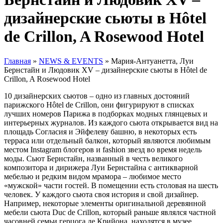
дизайнерские сьюты в Hôtel
de Crillon, A Rosewood Hotel
Главная
»
NEWS & EVENTS
»
Мария-Антуанетта, Луи
Бернстайн и Людовик XV – дизайнерские сьюты в Hôtel de
Crillon, A Rosewood Hotel
10 дизайнерских сьютов – одно из главных достояний
парижского Hôtel de Crillon, они фигурируют в списках
лучших номеров Парижа в подборках модных глянцевых и
интерьерных журналов. Из каждого сьюта открывается вид на
площадь Согласия и Эйфелеву башню, в некоторых есть
терраса или отдельный балкон, который являются любимым
местом Instagram блогеров и fashion звезд во время недель
моды. Сьют Бернстайн, названный в честь великого
композитора и дирижера Луи Бернстайна с антикварной
мебелью и редким видом мрамора – любимое место
«мужской» части гостей. В помещении есть столовая на шесть
человек. У каждого сьюта своя история и свой дизайнер.
Например, некоторые элементы оригинальной деревянной
мебели сьюта Duc de Crillon, который раньше являлся частной
часовней семьи герцога де Крийона, находятся в музее