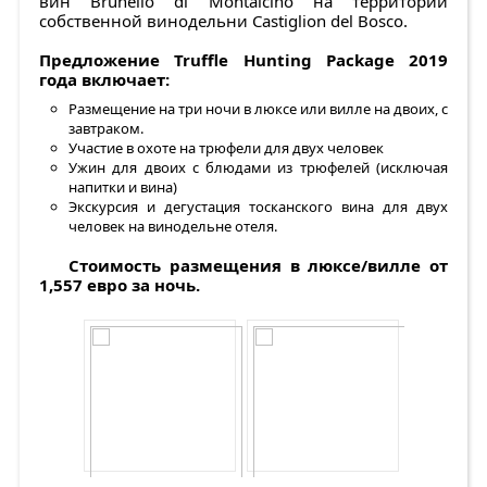
вин Brunello di Montalcino на территории
собственной винодельни Castiglion del Bosco.
Предложение Truffle Hunting Package 2019
года включает:
Размещение на три ночи в люксе или вилле на двоих, с
завтраком.
Участие в охоте на трюфели для двух человек
Ужин для двоих с блюдами из трюфелей (исключая
напитки и вина)
Экскурсия и дегустация тосканского вина для двух
человек на винодельне отеля.
Стоимость размещения в люксе/вилле от
1,557 евро за ночь.