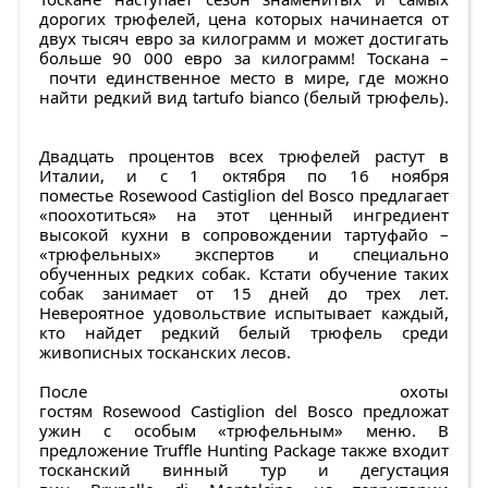
дорогих трюфелей, цена которых начинается от
двух тысяч евро за килограмм и может достигать
больше 90 000 евро за килограмм! Тоскана –
почти единственное место в мире, где можно
найти редкий вид tartufo bianco (белый трюфель).
Двадцать процентов всех трюфелей растут в
Италии, и с 1 октября по 16 ноября
поместье Rosewood Castiglion del Bosco предлагает
«поохотиться» на этот ценный ингредиент
высокой кухни в сопровождении тартуфайо –
«трюфельных» экспертов и специально
обученных редких собак. Кстати обучение таких
собак занимает от 15 дней до трех лет.
Невероятное удовольствие испытывает каждый,
кто найдет редкий белый трюфель среди
живописных тосканских лесов.
После охоты
гостям Rosewood Castiglion del Bosco предложат
ужин с особым «трюфельным» меню. В
предложение Truffle Hunting Package также входит
тосканский винный тур и дегустация