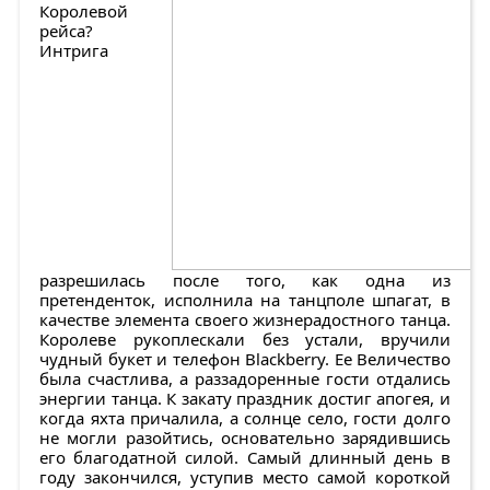
Королевой
рейса?
Интрига
разрешилась после того, как одна из
претенденток, исполнила на танцполе шпагат, в
качестве элемента своего жизнерадостного танца.
Королеве рукоплескали без устали, вручили
чудный букет и телефон Blackberry. Ее Величество
была счастлива, а раззадоренные гости отдались
энергии танца. К закату праздник достиг апогея, и
когда яхта причалила, а солнце село, гости долго
не могли разойтись, основательно зарядившись
его благодатной силой. Самый длинный день в
году закончился, уступив место самой короткой