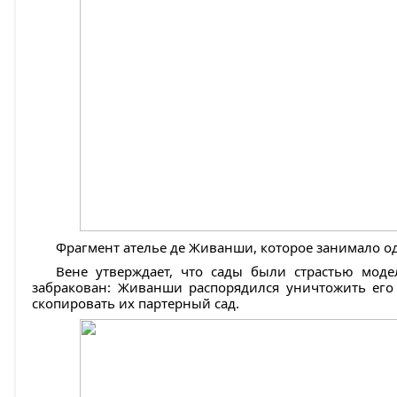
Фрагмент ателье де Живанши, которое занимало о
Вене утверждает, что сады были страстью моде
забракован: Живанши распорядился уничтожить его
скопировать их партерный сад.