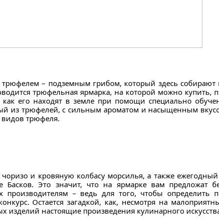
 трюфелем – подземным грибом, который здесь собирают в
роводится трюфельная ярмарка, на которой можно купить, 
ть, как его находят в земле при помощи специально обуч
й из трюфелей, с сильным ароматом и насыщенным вкусом
 видов трюфеля.
 чоризо и кровяную колбасу морсилья, а также ежегодный
е Басков. Это значит, что на ярмарке вам предложат б
х производителям – ведь для того, чтобы определить п
онкурс. Остается загадкой, как, несмотря на малоприятн
ых изделий настоящие произведения кулинарного искусства