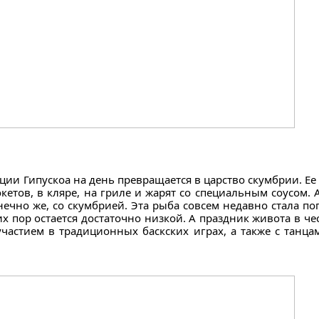
ии Гипускоа на день превращается в царство скумбрии. Ее
кетов, в кляре, на гриле и жарят со специальным соусом.
нечно же, со скумбрией. Эта рыба совсем недавно стала по
х пор остается достаточно низкой. А праздник живота в че
участием в традиционных баскских играх, а также с танц