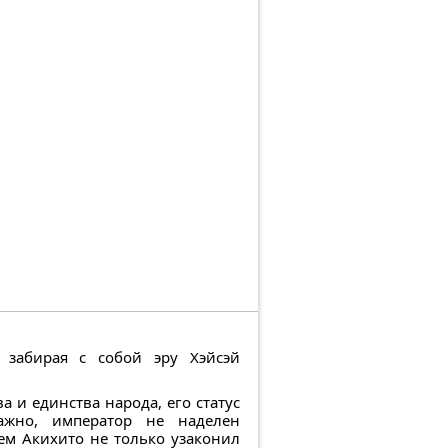
 забирая с собой эру Хэйсэй
 и единства народа, его статус
важно, император не наделен
ем Акихито не только узаконил