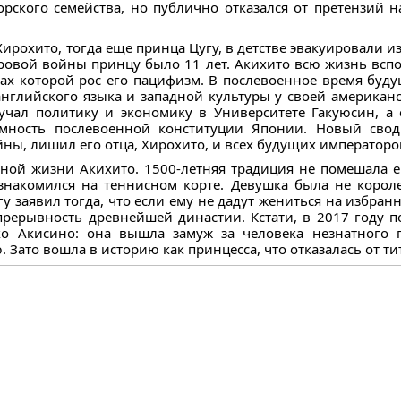
орского семейства, но публично отказался от претензий 
ирохито, тогда еще принца Цугу, в детстве эвакуировали из
овой войны принцу было 11 лет. Акихито всю жизнь вспо
ах которой рос его пацифизм. В послевоенное время буд
 английского языка и западной культуры у своей американ
учал политику и экономику в Университете Гакуюсин, а 
имность послевоенной конституции Японии. Новый свод
ы, лишил его отца, Хирохито, и всех будущих императоров
ной жизни Акихито. 1500-летняя традиция не помешала е
ознакомился на теннисном корте. Девушка была не корол
 заявил тогда, что если ему не дадут жениться на избранн
епрерывность древнейшей династии. Кстати, в 2017 году п
ко Акисино: она вышла замуж за человека незнатного
Зато вошла в историю как принцесса, что отказалась от ти