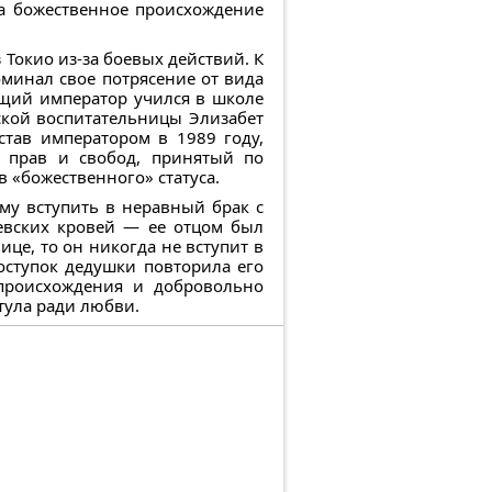
на божественное происхождение
 Токио из-за боевых действий. К
минал свое потрясение от вида
ущий император учился в школе
ской воспитательницы Элизабет
став императором в 1989 году,
 прав и свобод, принятый по
 «божественного» статуса.
му вступить в неравный брак с
евских кровей — ее отцом был
ице, то он никогда не вступит в
оступок дедушки повторила его
 происхождения и добровольно
тула ради любви.