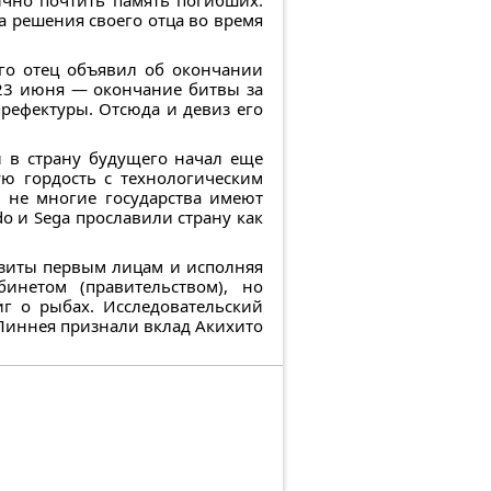
ично почтить память погибших.
 решения своего отца во время
его отец объявил об окончании
 23 июня — окончание битвы за
рефектуры. Отсюда и девиз его
 в страну будущего начал еще
ю гордость с технологическим
и не многие государства имеют
o и Sega прославили страну как
изиты первым лицам и исполняя
инетом (правительством), но
иг о рыбах. Исследовательский
Линнея признали вклад Акихито