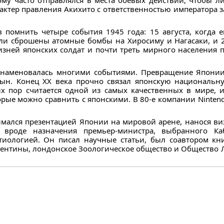
му часто отправлялся в места боевых действий, чтобы л
ктер правления Акихито с ответственностью императора за
 помнить четыре события 1945 года: 15 августа, когда 
были сброшены атомные бомбы на Хиросиму и Нагасаки, и
изней японских солдат и почти треть мирного населения п
знаменовалась многими событиями. Превращение Японии
сын. Конец XX века прочно связал японскую национальну
их пор считается одной из самых качественных в мире, 
орые можно сравнить с японскими. В 80-е компании Nintend
имался презентацией Японии на мировой арене, нанося в
 вроде назначения премьер-министра, выбранного Каб
тиологией. Он писал научные статьи, был соавтором кн
ргентины, лондонское Зоологическое общество и Общество 