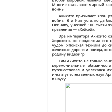
Второй мировой, именно поэто
Многие связывают мирный хара
войны.
Акихито призывает японцев
войны, 6 и 9 августа, когда 
Окинаву, унесшей 100 тысяч ж
правления — «Хэйсэй».
Эра императора Акихито о
Хирохито, но продолжил его 
чудом. Японская техника до с
железные дороги и поезда, кот
родину видеоигр.
Сам Акихито не только зан
церемониальные обязанности
путешествовал и увлекался их
институт естественных наук А
в науку.