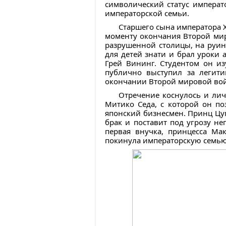
символический статус императ
императорской семьи.
Старшего сына императора Х
моменту окончания Второй мир
разрушенной столицы, на руин
для детей знати и брал уроки
Грей Вининг. Студентом он из
публично выступил за легит
окончании Второй мировой войн
Отречение коснулось и лич
Митико Седа, с которой он п
японский бизнесмен. Принц Цугу
брак и поставит под угрозу н
первая внучка, принцесса Ма
покинула императорскую семью. 