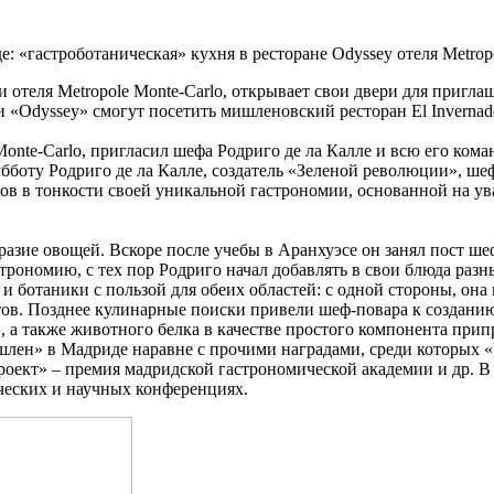
: «гастроботаническая» кухня в ресторане Odyssey отеля Metrop
отеля Metropole Monte-Carlo, открывает свои двери для приглаш
 «Odyssey» смогут посетить мишленовский ресторан El Invernader
nte-Carlo, пригласил шефа Родриго де ла Калле и всю его кома
боту Родриго де ла Калле, создатель «Зеленой революции», шеф
еров в тонкости своей уникальной гастрономии, основанной на 
разие овощей. Вскоре после учебы в Аранхуэсе он занял пост шеф
астрономию, с тех пор Родриго начал добавлять в свои блюда ра
и ботаники с пользой для обеих областей: с одной стороны, она в
тов. Позднее кулинарные поиски привели шеф-повара к созданию 
 а также животного белка в качестве простого компонента прип
ишлен» в Мадриде наравне с прочими наградами, среди которых
кт» – премия мадридской гастрономической академии и др. В п
еских и научных конференциях.