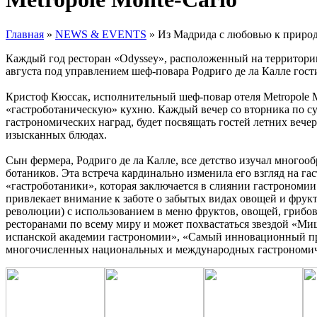
Главная
»
NEWS & EVENTS
»
Из Мадрида с любовью к природе
Каждый год ресторан «Odyssey», расположенный на территории 
августа под управлением шеф-повара Родриго де ла Калле гости
Кристоф Кюссак, исполнительный шеф-повар отеля Metropole Mo
«гастроботаническую» кухню. Каждый вечер со вторника по суб
гастрономических наград, будет посвящать гостей летних веч
изысканных блюдах.
Сын фермера, Родриго де ла Калле, все детство изучал многооб
ботаников. Эта встреча кардинально изменила его взгляд на г
«гастроботаники», которая заключается в слиянии гастрономии 
привлекает внимание к заботе о забытых видах овощей и фрук
революции) с использованием в меню фруктов, овощей, грибов,
ресторанами по всему миру и может похвастаться звездой «М
испанской академии гастрономии», «Самый инновационный прое
многочисленных национальных и международных гастрономич