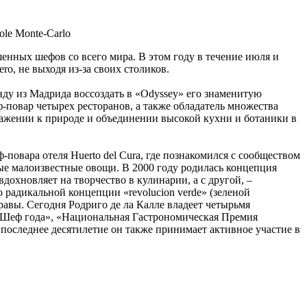
ole Monte-Carlo
енных шефов со всего мира. В этом году в течение июля и
o, не выходя из-за своих столиков.
нду из Мадрида воссоздать в «Odyssey» его знаменитую
-повар четырех ресторанов, а также обладатель множества
уважении к природе и объединении высокой кухни и ботаники в
-повара отеля Huerto del Cura, где познакомился с сообществом
зные малоизвестные овощи. В 2000 году родилась концепция
дохновляет на творчество в кулинарии, а с другой, –
радикальной концепции «revolucion verde» (зеленой
равы. Сегодня Родриго де ла Калле владеет четырьмя
 «Шеф года», «Национальная Гастрономическая Премия
оследнее десятилетие он также принимает активное участие в