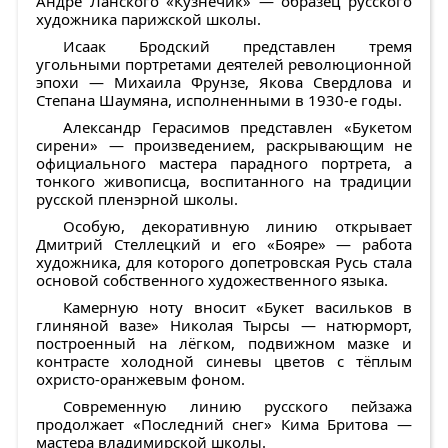
Андре Ланского «Кузнечик»
— образец русского
художника парижской школы.
Исаак Бродский
представлен тремя
угольными портретами деятелей революционной
эпохи — Михаила Фрунзе, Якова Свердлова и
Степана Шаумяна, исполненными в 1930-е годы.
Александр Герасимов
представлен «Букетом
сирени» — произведением, раскрывающим не
официального мастера парадного портрета, а
тонкого живописца, воспитанного на традиции
русской пленэрной школы.
Особую, декоративную линию открывает
Дмитрий Стеллецкий
и его
«Бояре»
— работа
художника, для которого допетровская Русь стала
основой собственного художественного языка.
Камерную ноту вносит
«Букет васильков в
глиняной вазе» Николая Тырсы
— натюрморт,
построенный на лёгком, подвижном мазке и
контрасте холодной синевы цветов с тёплым
охристо-оранжевым фоном.
Современную линию русского пейзажа
продолжает «Последний снег»
Кима Бритова
—
мастера владимирской школы.