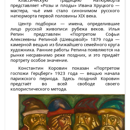
представляет
«Розы и плоды»
Ивана Хруцкого
—
мастера, чьё имя стало синонимом русского
натюрморта первой половины XIX века.
Центр подборки — имена, определившие
лицо русской живописи рубежа веков.
Илья
Репин
представлен
«Портретом Софьи
Алексеевны Репиной (Шевцовой)»
1879 года —
камерной вещью из ближайшего семейного круга
художника. Ранние работы Репина появляются на
рынке несравнимо реже поздних, и это придаёт
портрету особое значение.
Константин Коровин
показан
«Портретом
госпожи Герцберг»
1923 года — вещью начала
парижского периода. Здесь поздний Коровин
предстаёт во всей свободе своего
колористического метода.