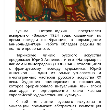
Кузьма Петров-Водкин
представлен
акварелью
«Замок»
1924 года
,
созданной во
время поездки во Францию, в нормандском
Баньоль-де-л'Орн. Работа обладает редким по
полноте провенансом.
Парижскую линию русского искусства
продолжает
Юрий Анненков
и его
«Натюрморт с
лаймом и виноградом»
(1930-1940), относящийся
к французскому периоду художника. Юрий
Анненков — один из самых узнаваемых и
многогранных мастеров русского искусства XX
века. Художник принадлежит к поколению,
которое сформировало визуальный язык эпохи
авангарда и одновременно стало частью
европейской художественной культуры.
К той же линии русского искусства в
эмиграции примыкает абстрактная композиция