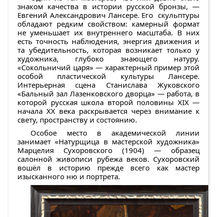
знаком качества в истории русской бронзы, —
Евгений Александрович Лансере
. Его скульптуры
обладают редким свойством: камерный формат
не уменьшает их внутреннего масштаба. В них
есть точность наблюдения, энергия движения и
та убедительность, которая возникает только у
художника, глубоко знающего натуру.
«Сокольничий царя»
— характерный пример этой
особой пластической культуры Лансере.
Интерьерная сцена
Станислава Жуковского
«Бальный зал Лазенковского дворца»
— работа, в
которой русская школа второй половины XIX —
начала XX века раскрывается через внимание к
свету, пространству и состоянию.
Особое место в академической линии
занимает
«Натурщица в мастерской художника»
Марцелия Сухоровского
(1904) — образец
салонной живописи рубежа веков. Сухоровский
вошёл в историю прежде всего как мастер
изысканного ню и портрета.