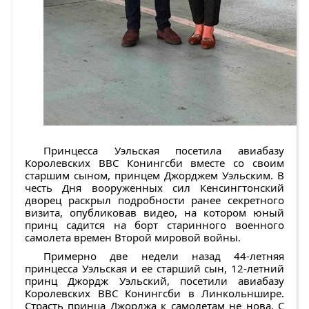
Принцесса Уэльская посетила авиабазу
Королевских ВВС Конингсби вместе со своим
старшим сыном, принцем Джорджем Уэльским. В
честь Дня вооруженных сил Кенсингтонский
дворец раскрыл подробности ранее секретного
визита, опубликовав видео, на котором юный
принц садится на борт старинного военного
самолета времен Второй мировой войны.
Примерно две недели назад 44-летняя
принцесса Уэльская и ее старший сын, 12-летний
принц Джордж Уэльский, посетили авиабазу
Королевских ВВС Конингсби в Линкольншире.
Страсть принца Джорджа к самолетам не нова. С